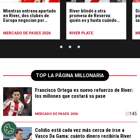
Mientras entrena apartado
River blindó a otra
Si
en River, dos clubes de
promesa de Reserva:
po
Europa negocian por
quién es y hasta cuándo
sa
Matías Viña
firmó
MERCADO DE PASES 2026
RIVER PLATE
ME
TOP LA PÁGINA MILLONARIA
Francisco Ortega es nuevo refuerzo de River:
los millones que costará su pase
145
MERCADO DE PASES 2026
Colidio está cada vez más cerca de irse a
Vasco Da Gama: cuánto dinero recibiría River