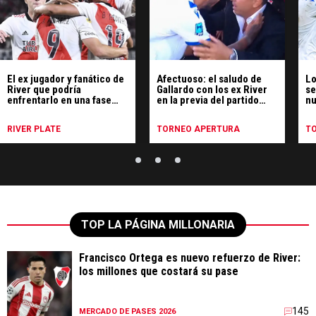
El ex jugador y fanático de
Afectuoso: el saludo de
Lo
River que podría
Gallardo con los ex River
se
enfrentarlo en una fase
en la previa del partido
nu
decisiva de la
contra Vélez
Sudamericana
RIVER PLATE
TORNEO APERTURA
T
TOP LA PÁGINA MILLONARIA
Francisco Ortega es nuevo refuerzo de River:
los millones que costará su pase
145
MERCADO DE PASES 2026