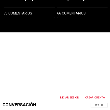
73 COMENTARIOS
66 COMENTARIOS
PUBLICIDAD
INICIAR SESIÓN
CREAR CUENTA
|
CONVERSACIÓN
SIGA ESTA 
SEGUIR