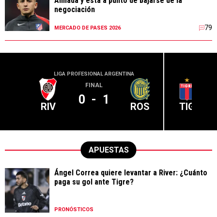
Almada y está a punto de bajarse de la
negociación
79
MERCADO DE PASES 2026
LIGA PROFESIONAL ARGENTINA
LIGA PR
FINAL
0
-
1
RIV
ROS
TIG
APUESTAS
Ángel Correa quiere levantar a River: ¿Cuánto
paga su gol ante Tigre?
PRONÓSTICOS