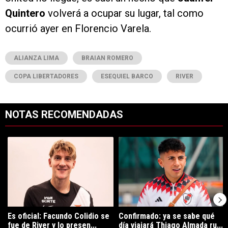
Quintero
volverá a ocupar su lugar, tal como
ocurrió ayer en Florencio Varela.
ALIANZA LIMA
BRAIAN ROMERO
COPA LIBERTADORES
ESEQUIEL BARCO
RIVER
NOTAS RECOMENDADAS
Este listado muestra los artículos con más comentarios en los últimos 7
Un artículo de tendencia con el título "Es oficial: Facundo Colidio 
Un artículo de tendencia con el t
Es oficial: Facundo Colidio se
Confirmado: ya se sabe qué
fue de River y lo presen...
día viajará Thiago Almada ru...