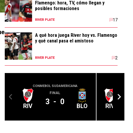
Flamengo: hora, TV, cómo llegan y
posibles formaciones
17
RIVER PLATE
ue
A qué hora juega River hoy vs. Flamengo
y qué canal pasa el amistoso
2
RIVER PLATE
CONMEBOL SUDAMERICANA
COPA
FINAL
3
-
0
RIV
BLO
RIV