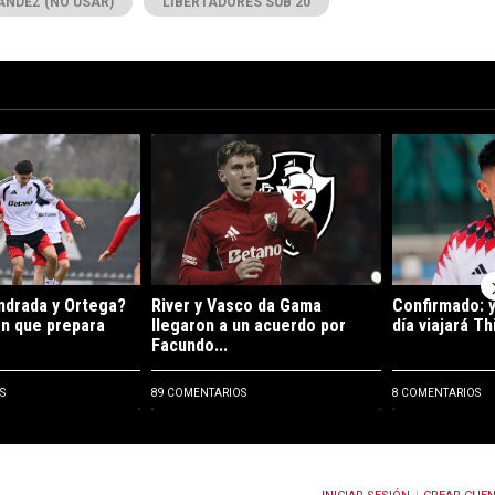
ÁNDEZ (NO USAR)
LIBERTADORES SUB 20
ltimos 7 días.
de tendencia con el título "¿Debutan Andrada y Ortega? La formación qu
Un artículo de tendencia con el título "River y Va
Un artículo de
ndrada y Ortega?
River y Vasco da Gama
Confirmado: 
n que prepara
llegaron a un acuerdo por
día viajará Th
Facundo...
S
89 COMENTARIOS
8 COMENTARIOS