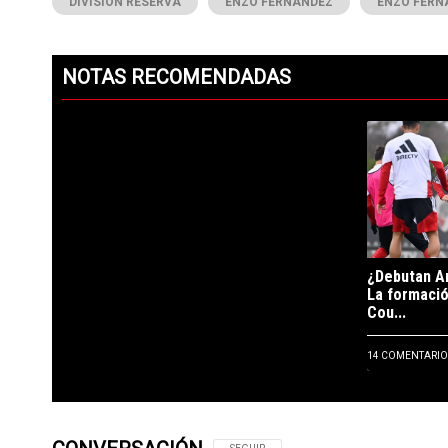
DIVISIÓN RESERVA
ENZO FERNANDEZ
ENZO FERN
NOTAS RECOMENDADAS
Este listado muestra los artículos con más comentarios en los ú
Un artículo 
¿Debutan A
La formació
Cou...
14 COMENTARIO