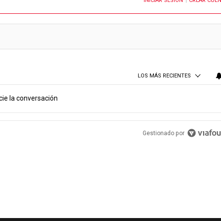
INICIAR SESIÓN
CREAR CUE
OTIFICACIONES CUANDO SE PUBLIQUEN NUEVOS COMENTARIOS
|
LOS MÁS RECIENTES
cie la conversación
Gestionado por