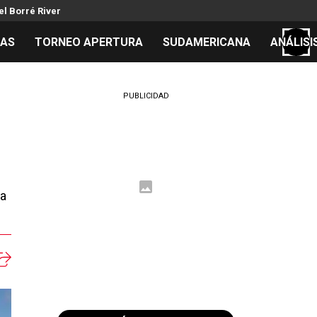
el Borré River
TAS
TORNEO APERTURA
SUDAMERICANA
ANÁLISI
S
PUBLICIDAD
cos
el día
pa
 Mundial 2026