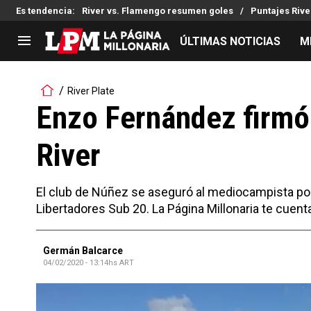
Es tendencia
:
River vs. Flamengo resumen goles
Puntajes Riv
ÚLTIMAS NOTICIAS
M
LIGA PROFESIONAL
TORNEOS
River Plate
Noticias
Copa Sudamericana
Enzo Fernández firmó
Tabla de posiciones
Copa Argentina
River
Fixture
Selección Argentina
Reserva
El club de Núñez se aseguró al mediocampista poli
Libertadores Sub 20. La Página Millonaria te cuent
Germán Balcarce
04/02/2020 - 13:14hs ART