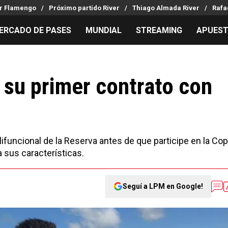
er Flamengo
Próximo partido River
Thiago Almada River
Rafa
ERCADO DE PASES
MUNDIAL
STREAMING
APUES
MILLONARIOS
LPM PARA EL HINCHA
APUESTA
Mercado de Pases
Streaming
Noticias
 su primer contrato con
Análisis tácticos
Entradas
Guías
Juanfer Quintero
Hinchas
Códigos
Chacho Coudet
Los goles de River
Pronósti
Ex River
Entrevistas
Apuesta d
funcional de la Reserva antes de que participe en la Co
Apuestas
a sus características.
Seguí a LPM en Google!