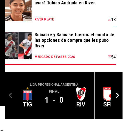
usará Tobías Andrada en River
18
RIVER PLATE
Subiabre y Salas se fueron: el monto de
las opciones de compra que les puso
River
54
MERCADO DE PASES 2026
LIGA PROFESIONAL ARGENTINA
CONMEBOL
FINAL
1
-
0
TIG
RIV
SFE