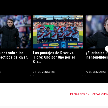
ltimos 7 días.
e tendencia con el título "Qué dijo Coudet sobre los problemas tácticos d
Un artículo de tendencia con el título "Los puntaj
Un artículo de 
udet sobre los
Los puntajes de River vs.
¿El principal
ácticos de River,
Tigre: Uno por Uno por el
inentendibles
Cla...
S
311 COMENTARIOS
72 COMENTARIOS
INICIAR SESIÓN
CREAR CUE
OTIFICACIONES CUANDO SE PUBLIQUEN NUEVOS COMENTARIOS
|