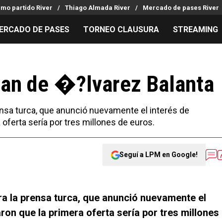
imo partido River
Thiago Almada River
Mercado de pases River
ERCADO DE PASES
TORNEO CLAUSURA
STREAMING
MILLONARIOS
LPM PARA EL HINCHA
APUESTA
Mercado de Pases
Streaming
Noticias
dan de �?lvarez Balanta
Análisis tácticos
Entradas
Guías
Juanfer Quintero
Hinchas
Códigos
prensa turca, que anunció nuevamente el interés de
Chacho Coudet
Los goles de River
Pronósti
 oferta sería por tres millones de euros.
Ex River
Entrevistas
Apuesta d
Seguí a LPM en Google!
ara la prensa turca, que anunció nuevamente el
aron que la primera oferta sería por tres millones