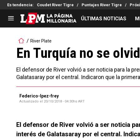
Es tendencia
:
Coudet River Tigre
Puntajes River Tigre
Próx
ÚLTIMAS NOTICIAS
M
LIGA PROFESIONAL
TORNEOS
River Plate
Noticias
Copa Sudamericana
En Turquía no se olvi
Tabla de posiciones
Copa Argentina
Fixture
Selección Argentina
El defensor de River volvió a ser noticia para la 
Reserva
Galatasaray por el central. Indicaron que la primera
Federico-lpez-frey
Actualizado el
20/10/2018 - 04:30hs ART
El defensor de River volvió a ser noticia p
interés de Galatasaray por el central. Indic