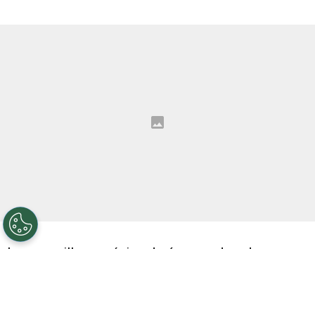
La maravillosa música de épocas doradas suena
con fuerza en Mendoza: “Palo, palo, palo, palo
bonito, palo, eh, eh, eh, eh, somos campeones