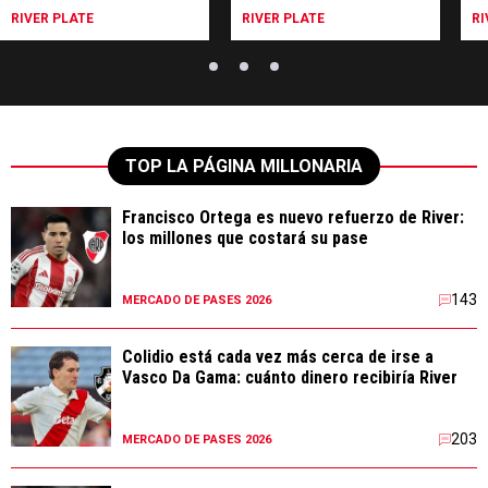
RIVER PLATE
RIVER PLATE
RI
TOP LA PÁGINA MILLONARIA
Francisco Ortega es nuevo refuerzo de River:
los millones que costará su pase
143
MERCADO DE PASES 2026
Colidio está cada vez más cerca de irse a
Vasco Da Gama: cuánto dinero recibiría River
203
MERCADO DE PASES 2026