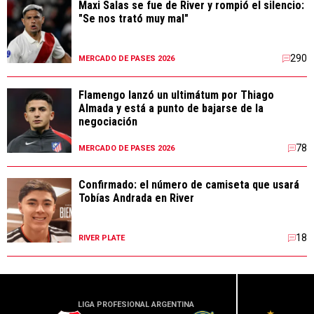
Maxi Salas se fue de River y rompió el silencio:
"Se nos trató muy mal"
290
MERCADO DE PASES 2026
Flamengo lanzó un ultimátum por Thiago
Almada y está a punto de bajarse de la
negociación
78
MERCADO DE PASES 2026
Confirmado: el número de camiseta que usará
Tobías Andrada en River
18
RIVER PLATE
LIGA PROFESIONAL ARGENTINA
LIGA PR