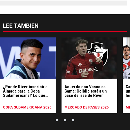
LEE TAMBIÉN
¿Puede River inscribir a
Acuerdo con Vasco da
Ca
Almada para la Copa
Gama: Colidio está a un
un
Sudamericana? Lo que
paso de irse de River
lo
dice el reglamento
m
COPA SUDAMERICANA 2026
MERCADO DE PASES 2026
ME