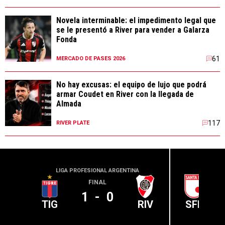
Novela interminable: el impedimento legal que
se le presentó a River para vender a Galarza
Fonda
61
MERCADO DE PASES 2026
No hay excusas: el equipo de lujo que podrá
armar Coudet en River con la llegada de
Almada
117
RIVER PLATE
LIGA PROFESIONAL ARGENTINA
CONME
FINAL
1
-
0
TIG
RIV
SFE