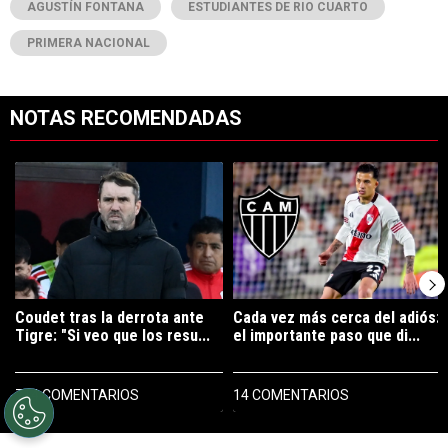
AGUSTÍN FONTANA
ESTUDIANTES DE RIO CUARTO
PRIMERA NACIONAL
NOTAS RECOMENDADAS
Este listado muestra los artículos con más comentarios en los últimos 7
Un artículo de tendencia con el título "Coudet tras la derrota ante Ti
Un artículo de tendencia con el t
Coudet tras la derrota ante
Cada vez más cerca del adiós:
Tigre: "Si veo que los resu...
el importante paso que di...
714 COMENTARIOS
14 COMENTARIOS
PUBLICIDAD