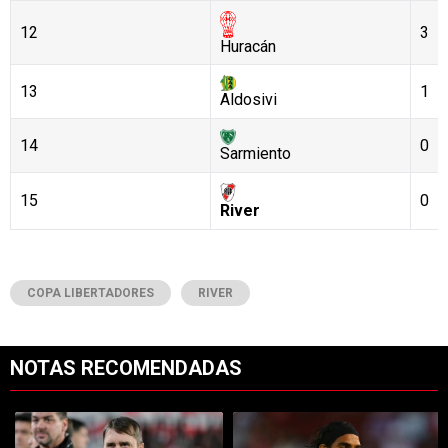
12
3
Huracán
13
1
Aldosivi
14
0
Sarmiento
15
0
River
COPA LIBERTADORES
RIVER
NOTAS RECOMENDADAS
Este listado muestra los artículos con más comentarios en los últimos 7
Un artículo de tendencia con el título "Dos debuts y un regreso clave
Un artículo de tendencia con el tí