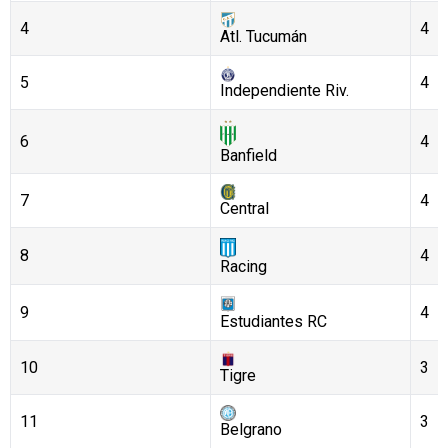
4
4
Atl. Tucumán
5
4
Independiente Riv.
6
4
Banfield
7
4
Central
8
4
Racing
9
4
Estudiantes RC
10
3
Tigre
11
3
Belgrano