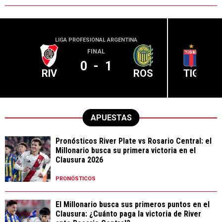
LIGA PROFESIONAL ARGENTINA
LIGA PR
FINAL
0
-
1
RIV
ROS
TIG
APUESTAS
Pronósticos River Plate vs Rosario Central: el
Millonario busca su primera victoria en el
Clausura 2026
PRONÓSTICOS
El Millonario busca sus primeros puntos en el
Clausura: ¿Cuánto paga la victoria de River