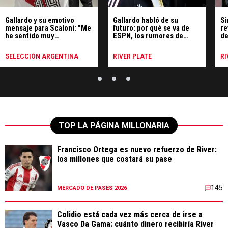
Gallardo y su emotivo
Gallardo habló de su
Si
mensaje para Scaloni: "Me
futuro: por qué se va de
re
he sentido muy
ESPN, los rumores de
de
identificado"
Uruguay y qué hará
SELECCIÓN ARGENTINA
RIVER PLATE
RI
TOP LA PÁGINA MILLONARIA
Francisco Ortega es nuevo refuerzo de River:
los millones que costará su pase
145
MERCADO DE PASES 2026
Colidio está cada vez más cerca de irse a
Vasco Da Gama: cuánto dinero recibiría River