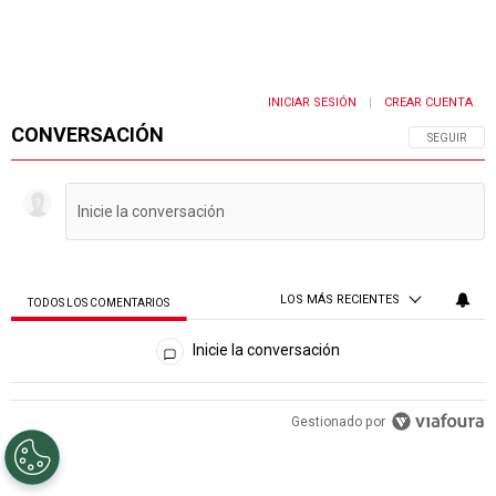
INICIAR SESIÓN
CREAR CUENTA
|
CONVERSACIÓN
SIGA ESTA 
SEGUIR
LOS MÁS RECIENTES
TODOS LOS COMENTARIOS
Todos los comentarios
Inicie la conversación
PUBLICIDAD