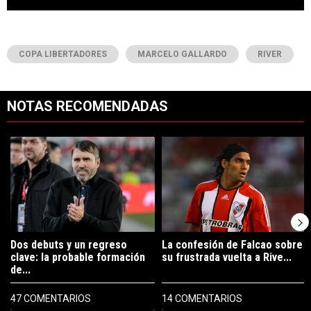
COPA LIBERTADORES
MARCELO GALLARDO
RIVER
NOTAS RECOMENDADAS
Este listado muestra los artículos con más comentarios en los últimos 7
Un artículo de tendencia con el título "Dos debuts y un regreso clave
Un artículo de tendencia con el tí
Dos debuts y un regreso
La confesión de Falcao sobre
clave: la probable formación
su frustrada vuelta a Rive...
de...
47 COMENTARIOS
14 COMENTARIOS