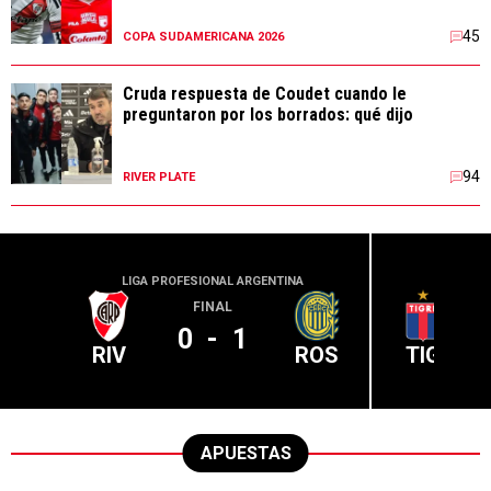
45
COPA SUDAMERICANA 2026
Cruda respuesta de Coudet cuando le
preguntaron por los borrados: qué dijo
94
RIVER PLATE
LIGA PROFESIONAL ARGENTINA
LIGA PR
FINAL
0
-
1
RIV
ROS
TIG
APUESTAS