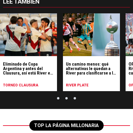
LEE TAMBIÉN
Eliminado de Copa
Un camino menos: qué
OP
Argentina y antes del
alternativas le quedan a
Ri
Clausura, así está River en
River para clasificarse a la
ca
la tabla anual y las vías de
Libertadores 2027
clasificación a la
TORNEO CLAUSURA
RIVER PLATE
OP
Libertadores 2027
TOP LA PÁGINA MILLONARIA