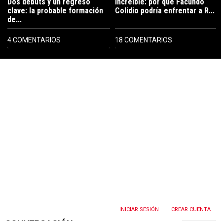
Dos debuts y un regreso
Increíble: por qué Facundo
clave: la probable formación
Colidio podría enfrentar a R...
de...
4 COMENTARIOS
18 COMENTARIOS
PUBLICIDAD
INICIAR SESIÓN
CREAR CUENTA
|