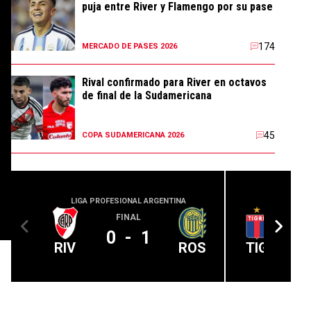
puja entre River y Flamengo por su pase
174
MERCADO DE PASES 2026
Rival confirmado para River en octavos
de final de la Sudamericana
45
COPA SUDAMERICANA 2026
LIGA PROFESIONAL ARGENTINA
LIGA PROFE
FINAL
0
-
1
RIV
ROS
TIG