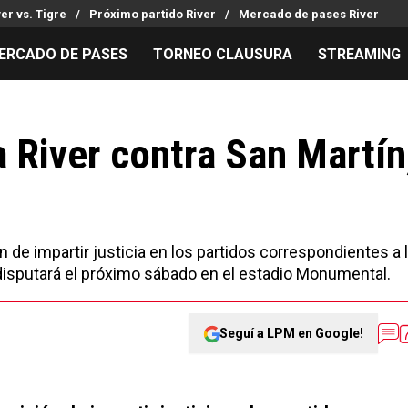
ver vs. Tigre
Próximo partido River
Mercado de pases River
ERCADO DE PASES
TORNEO CLAUSURA
STREAMING
MILLONARIOS
LPM PARA EL HINCHA
APUESTA
Mercado de Pases
Streaming
Noticias
ra River contra San Martín
Análisis tácticos
Entradas
Guías
Juanfer Quintero
Hinchas
Códigos
Chacho Coudet
Los goles de River
Pronósti
Ex River
Entrevistas
Apuesta d
 de impartir justicia en los partidos correspondientes a 
e disputará el próximo sábado en el estadio Monumental.
Seguí a LPM en Google!