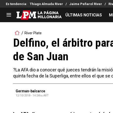
Es tendencia
:
Thiago Almada River
Jaime Peñarol River
Ri
ÚLTIMAS NOTICIAS
M
LIGA PROFESIONAL
TORNEOS
River Plate
Noticias
Copa Sudamericana
Delfino, el árbitro pa
Tabla de posiciones
Copa Argentina
de San Juan
Fixture
Selección Argentina
Reserva
?La AFA dio a conocer qué jueces tendrán la misión
quinta fecha de la Superliga, entre ellos el que s
German-balcarce
12/10/2018 - 14:24hs ART