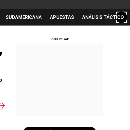
SUDAMERICANA
APUESTAS
ANÁLISIS TÁCTICO
S
PUBLICIDAD
,
cos
el día
la