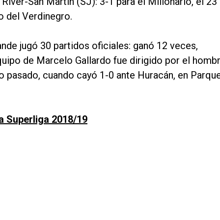
River-San Martín (SJ): 3-1 para el Millonario, el 23
o del Verdinegro.
nde jugó 30 partidos oficiales: ganó 12 veces,
quipo de Marcelo Gallardo fue dirigido por el homb
o pasado, cuando cayó 1-0 ante Huracán, en Parqu
la Superliga 2018/19