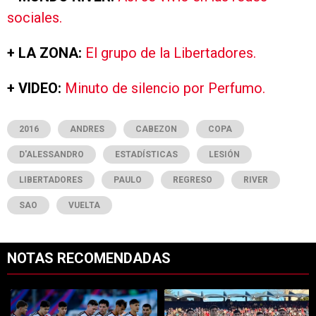
sociales.
+ LA ZONA:
El grupo de la Libertadores.
+ VIDEO:
Minuto de silencio por Perfumo.
2016
ANDRES
CABEZON
COPA
D'ALESSANDRO
ESTADÍSTICAS
LESIÓN
LIBERTADORES
PAULO
REGRESO
RIVER
SAO
VUELTA
NOTAS RECOMENDADAS
Este listado muestra los artículos con más comentarios en los últimos 7
Un artículo de tendencia con el título "Cómo salió River vs. Tigre po
Un artículo de tendencia con el tít