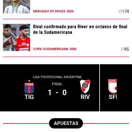
174
MERCADO DE PASES 2026
Rival confirmado para River en octavos de final
de la Sudamericana
45
COPA SUDAMERICANA 2026
LIGA PROFESIONAL ARGENTINA
CONME
FINAL
1
-
0
TIG
RIV
SFE
APUESTAS