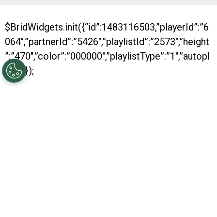
$BridWidgets.init({“id”:1483116503,”playerId”:”6
064″,”partnerId”:”5426″,”playlistId”:”2573″,”height
”:”470″,”color”:”000000″,”playlistType”:”1″,”autopl
ay”:0});
Con dos nuevos títulos conseguidos, River se
despide de otro año positivo. Es que, al igual
que los anteriores, en 2016 fue muy bueno para
el conjunto Millonario, que se consagró
campeón de la Recopa y también de la Copa
Argentina. Además, obtuvo su pasaje hacia la
Copa Libertadores.