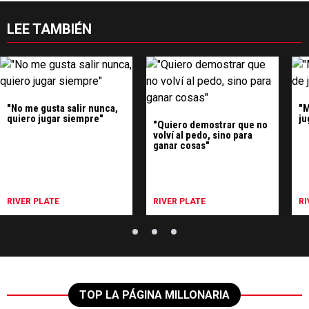
LEE TAMBIÉN
"No me gusta salir nunca,
"M
quiero jugar siempre"
ju
"Quiero demostrar que no
volví al pedo, sino para
ganar cosas"
RIVER PLATE
RIVER PLATE
RI
TOP LA PÁGINA MILLONARIA