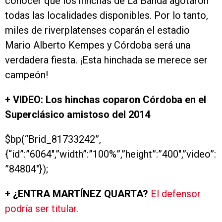
conocer que los hinchas de La Banda agotaron
todas las localidades disponibles. Por lo tanto,
miles de riverplatenses coparán el estadio
Mario Alberto Kempes y Córdoba será una
verdadera fiesta. ¡Esta hinchada se merece ser
campeón!
+ VIDEO: Los hinchas coparon Córdoba en el
Superclásico amistoso del 2014
$bp(“Brid_81733242”,
{“id”:”6064″,”width”:”100%”,”height”:”400″,”video”:
”84804″});
+ ¿ENTRA MARTÍNEZ QUARTA?
El defensor
podría ser titular.