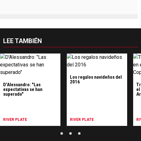
LEE TAMBIÉN
Los regalos navideños del
2016
D'Alessandro: "Las
Tr
expectativas se han
el
superado"
Ar
RIVER PLATE
RIVER PLATE
RI