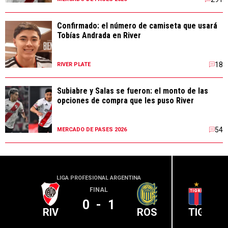
Confirmado: el número de camiseta que usará
Tobías Andrada en River
18
RIVER PLATE
Subiabre y Salas se fueron: el monto de las
opciones de compra que les puso River
54
MERCADO DE PASES 2026
LIGA PROFESIONAL ARGENTINA
LIGA PR
FINAL
0
-
1
RIV
ROS
TIG