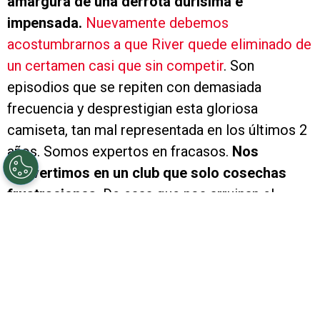
amargura de una derrota durísima e
impensada.
Nuevamente debemos
acostumbrarnos a que River quede eliminado de
un certamen casi que sin competir
. Son
episodios que se repiten con demasiada
frecuencia y desprestigian esta gloriosa
camiseta, tan mal representada en los últimos 2
años. Somos expertos en fracasos.
Nos
convertimos en un club que solo cosechas
frustraciones
. De esas que nos arruinan el
humor y el ánimo. A la felicidad deportiva que
nos regala nuestra Selección Argentina, viene
River y le mete una trompada que nos hace
olvidar del Mundial para preocuparnos por esta
realidad millonaria.
Veremos la final con España