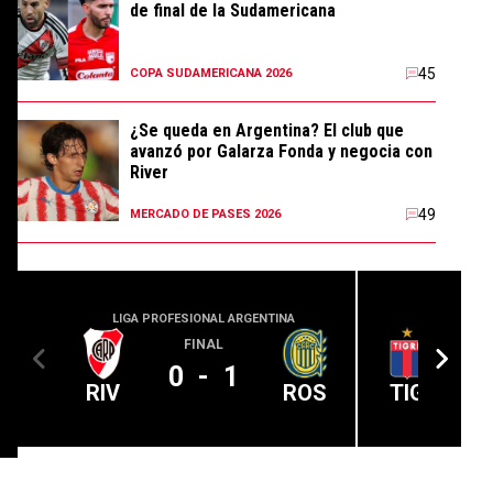
de final de la Sudamericana
45
COPA SUDAMERICANA 2026
¿Se queda en Argentina? El club que
avanzó por Galarza Fonda y negocia con
River
49
MERCADO DE PASES 2026
LIGA PROFESIONAL ARGENTINA
LIGA PROFE
FINAL
0
-
1
RIV
ROS
TIG