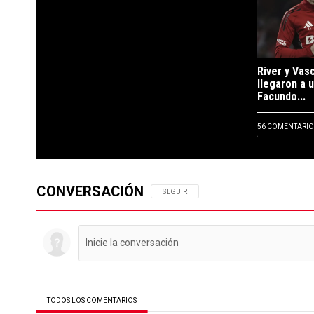
River y Vas
llegaron a 
Facundo...
56 COMENTARIO
CONVERSACIÓN
SIGA ESTA CONVERSACIÓN PARA RECIBIR N
SEGUIR
TODOS LOS COMENTARIOS