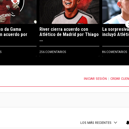
co da Gama
River cierra acuerdo con
La sorpresiva
un acuerdo por
Atlético de Madrid por Thiago
incluyó Atléti
...
S
256 COMENTARIOS
86 COMENTARIOS
INICIAR SESIÓN
CREAR CUE
OTIFICACIONES CUANDO SE PUBLIQUEN NUEVOS COMENTARIOS
|
LOS MÁS RECIENTES