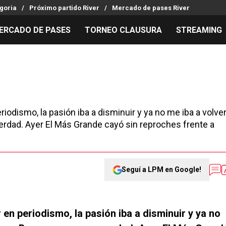
goria
Próximo partido River
Mercado de pases River
ERCADO DE PASES
TORNEO CLAUSURA
STREAMING
MILLONARIOS
LPM PARA EL HINCHA
APUESTA
Mercado de Pases
Streaming
Noticias
Análisis tácticos
Entradas
Guías
Juanfer Quintero
Hinchas
Códigos
odismo, la pasión iba a disminuir y ya no me iba a volve
Chacho Coudet
Los goles de River
Pronósti
verdad. Ayer El Más Grande cayó sin reproches frente a
Ex River
Entrevistas
Apuesta d
Seguí a LPM en Google!
en periodismo, la pasión iba a disminuir y ya no