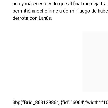
año y más y eso es lo que al final me deja t
permitió anoche irme a dormir luego de haber 
derrota con Lanús.
$bp(“Brid_86312986”, {“id”:”6064″,”width”:”10