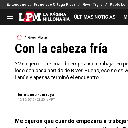
Es tendencia
:
Francisco Ortega River
River Tigre
Pablo Lon
ÚLTIMAS NOTICIAS
M
LIGA PROFESIONAL
TORNEOS
River Plate
Noticias
Copa Sudamericana
Con la cabeza fría
Tabla de posiciones
Copa Argentina
Fixture
Selección Argentina
?Me dijeron que cuando empezara a trabajar en peri
Reserva
loco con cada partido de River. Bueno, eso no es 
Lanús y apenas terminó el encuentro,
Emmanuel-serruya
13/10/2018 - 21:20hs ART
Me dijeron que cuando empezara a trabajar 