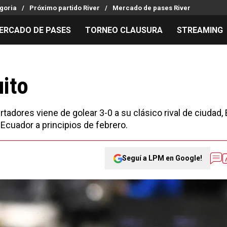
goria
Próximo partido River
Mercado de pases River
ERCADO DE PASES
TORNEO CLAUSURA
STREAMING
MILLONARIOS
LPM PARA EL HINCHA
APUESTA
Mercado de Pases
Streaming
Noticias
ito
Análisis tácticos
Entradas
Guías
Juanfer Quintero
Hinchas
Códigos
ertadores viene de golear 3-0 a su clásico rival de ciudad, 
Chacho Coudet
Los goles de River
Pronósti
cuador a principios de febrero.
Ex River
Entrevistas
Apuesta d
Seguí a LPM en Google!