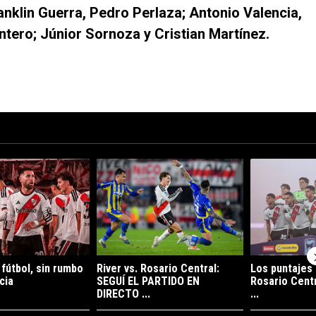
anklin Guerra, Pedro Perlaza; Antonio Valencia,
ntero; Júnior Sornoza y Cristian Martínez.
ltimos 7 días.
e tendencia con el título "Opinión: sin fútbol, sin rumbo y sin paciencia"
Un artículo de tendencia con el título "River vs
Un artículo de 
 fútbol, sin rumbo
River vs. Rosario Central:
Los puntajes 
cia
SEGUÍ EL PARTIDO EN
Rosario Centr
DIRECTO ...
...