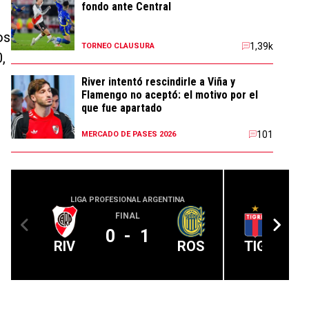
fondo ante Central
os
1,39k
TORNEO CLAUSURA
,
River intentó rescindirle a Viña y
Flamengo no aceptó: el motivo por el
que fue apartado
101
MERCADO DE PASES 2026
LIGA PROFESIONAL ARGENTINA
LIGA PROFE
FINAL
0
-
1
RIV
ROS
TIG