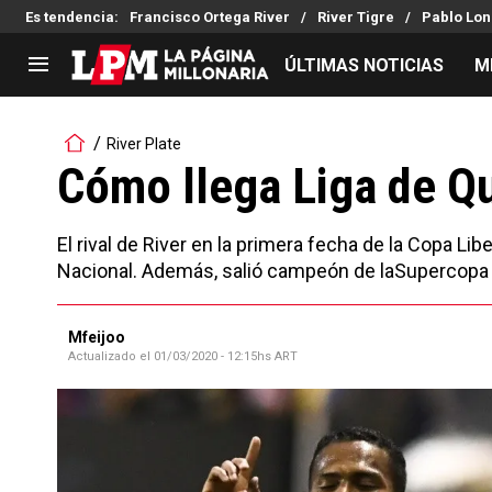
Es tendencia
:
Francisco Ortega River
River Tigre
Pablo Lon
ÚLTIMAS NOTICIAS
M
LIGA PROFESIONAL
TORNEOS
River Plate
Noticias
Copa Sudamericana
Cómo llega Liga de Qu
Tabla de posiciones
Copa Argentina
Fixture
Selección Argentina
El rival de River en la primera fecha de la Copa Lib
Reserva
Nacional. Además, salió campeón de laSupercopa E
Mfeijoo
Actualizado el
01/03/2020 - 12:15hs ART