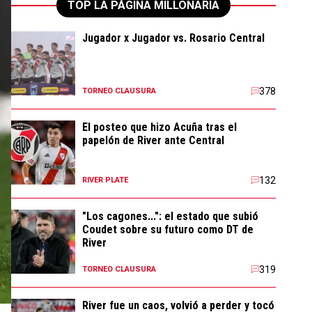
TOP LA PÁGINA MILLONARIA
Jugador x Jugador vs. Rosario Central
378
TORNEO CLAUSURA
El posteo que hizo Acuña tras el
papelón de River ante Central
132
RIVER PLATE
"Los cagones...": el estado que subió
Coudet sobre su futuro como DT de
River
319
TORNEO CLAUSURA
River fue un caos, volvió a perder y tocó