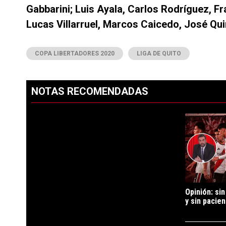
Gabbarini; Luis Ayala, Carlos Rodríguez, Fr
Lucas Villarruel, Marcos Caicedo, José Qui
COPA LIBERTADORES 2020
LIGA DE QUITO
NOTAS RECOMENDADAS
Este listado muestra los artículos con más comentarios en los ú
PUBLICIDAD
Un artículo d
Opinión: sin
y sin pacien