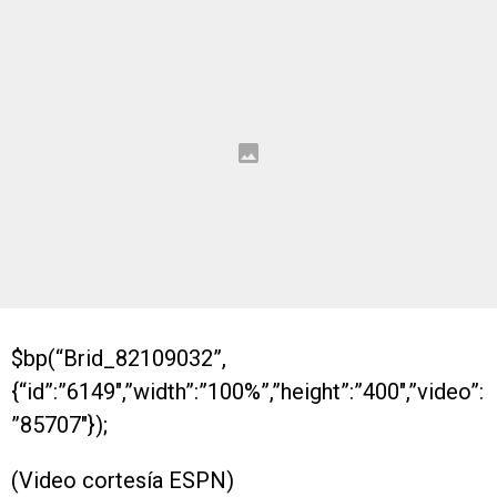
$bp(“Brid_82109032”,
{“id”:”6149″,”width”:”100%”,”height”:”400″,”video”:
”85707″});
(Video cortesía ESPN)