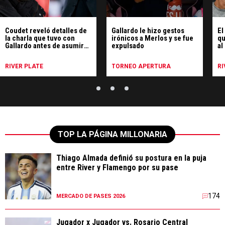
Coudet reveló detalles de
Gallardo le hizo gestos
El
la charla que tuvo con
irónicos a Merlos y se fue
qu
Gallardo antes de asumir
expulsado
al
en River
fu
RIVER PLATE
TORNEO APERTURA
RI
TOP LA PÁGINA MILLONARIA
Thiago Almada definió su postura en la puja
entre River y Flamengo por su pase
174
MERCADO DE PASES 2026
Jugador x Jugador vs. Rosario Central