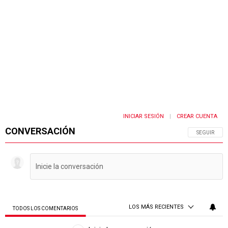
INICIAR SESIÓN
CREAR CUENTA
|
CONVERSACIÓN
SIGA ESTA 
SEGUIR
LOS MÁS RECIENTES
TODOS LOS COMENTARIOS
Todos los comentarios