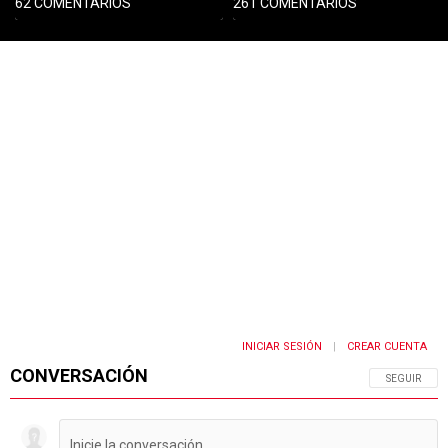
62 COMENTARIOS
261 COMENTARIOS
PUBLICIDAD
INICIAR SESIÓN
CREAR CUENTA
|
CONVERSACIÓN
SIGA ESTA 
SEGUIR