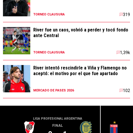
319
TORNEO CLAUSURA
River fue un caos, volvió a perder y tocó fondo
ante Central
1,39k
TORNEO CLAUSURA
River intentó rescindirle a Viña y Flamengo no
aceptó: el motivo por el que fue apartado
102
MERCADO DE PASES 2026
LIGA PROFESIONAL ARGENTINA
LIGA PR
FINAL