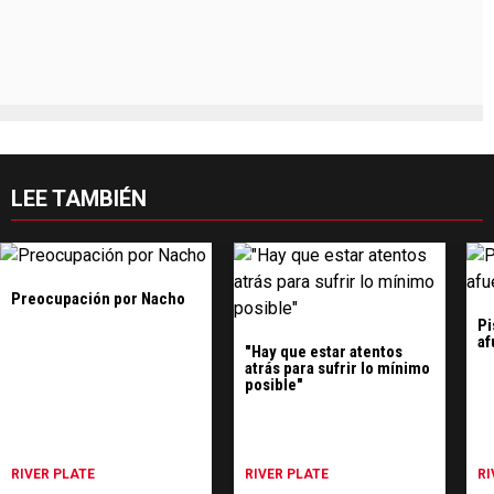
LEE TAMBIÉN
Preocupación por Nacho
Pi
af
"Hay que estar atentos
atrás para sufrir lo mínimo
posible"
RIVER PLATE
RIVER PLATE
RI