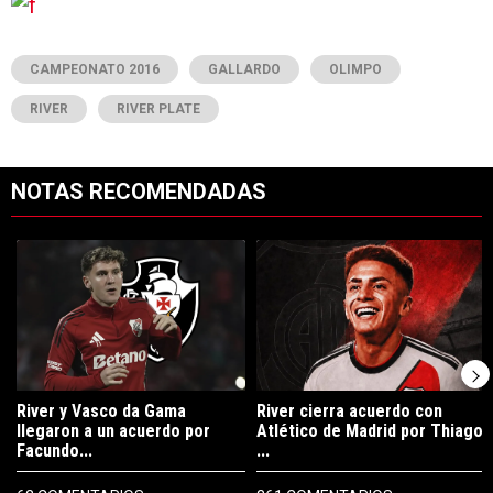
CAMPEONATO 2016
GALLARDO
OLIMPO
RIVER
RIVER PLATE
NOTAS RECOMENDADAS
Este listado muestra los artículos con más comentarios en los últimos 7
Un artículo de tendencia con el título "River y Vasco da Gama llegaro
Un artículo de tendencia con el tí
River y Vasco da Gama
River cierra acuerdo con
llegaron a un acuerdo por
Atlético de Madrid por Thiago
Facundo...
...