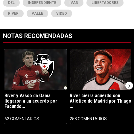
DEL
INDEPENDIENTE
IVAN
LIBERTADORES
RIVER
VALLE
VIDEO
NOTAS RECOMENDADAS
Este listado muestra los artículos con más comentarios en los últimos 7
Un artículo de tendencia con el título "River y Vasco da Gama llegaro
Un artículo de tendencia con el tí
River y Vasco da Gama
River cierra acuerdo con
llegaron a un acuerdo por
Atlético de Madrid por Thiago
Facundo...
...
62 COMENTARIOS
258 COMENTARIOS
PUBLICIDAD