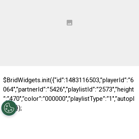
$BridWidgets.init({“id”:1483116503,”playerId”:”6
064″,”partnerId”:”5426″,”playlistId”:”2573″,”height
”:”470″,”color”:”000000″,”playlistType”:”1″,”autopl
ay”:0});
Con dos nuevos títulos conseguidos, River se
despide de otro año positivo. Es que, al igual