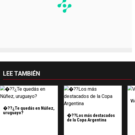
LEE TAMBIÉN
Vi
�??¿Te quedás en Núñez,
uruguayo?
�??Los más destacados
de la Copa Argentina