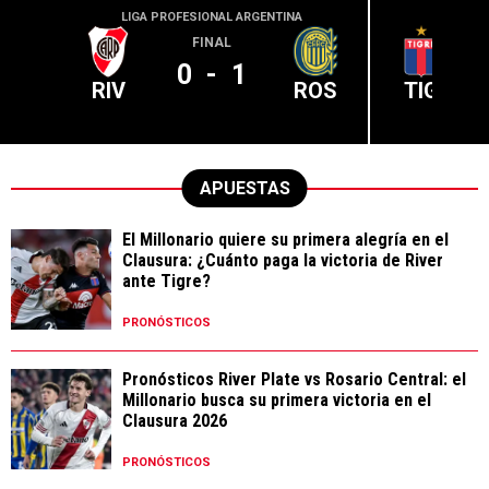
LIGA PROFESIONAL ARGENTINA
LIGA PR
FINAL
0
-
1
RIV
ROS
TIG
APUESTAS
El Millonario quiere su primera alegría en el
Clausura: ¿Cuánto paga la victoria de River
ante Tigre?
PRONÓSTICOS
Pronósticos River Plate vs Rosario Central: el
Millonario busca su primera victoria en el
Clausura 2026
PRONÓSTICOS