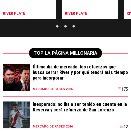
RIVER PLATE
RIVER PLATE
RI
TOP LA PÁGINA MILLONARIA
Último día de mercado: los refuerzos que
busca cerrar River y por qué tendrá más tiempo
para incorporar
175
MERCADO DE PASES 2026
Inesperado: no iba a ser tenido en cuenta en la
Reserva y será refuerzo de San Lorenzo
42
MERCADO DE PASES 2026