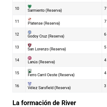
10
7
Sarmiento (Reserva)
11
7
Platense (Reserva)
12
6
Godoy Cruz (Reserva)
13
5
San Lorenzo (Reserva)
14
4
Lanús (Reserva)
15
4
Ferro Carril Oeste (Reserva)
16
3
Vélez Sarsfield (Reserva)
La formación de River