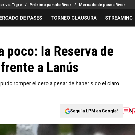
ver vs. Tigre
Próximo partido River
Mercado de pases River
ERCADO DE PASES
TORNEO CLAUSURA
STREAMING
MILLONARIOS
LPM PARA EL HINCHA
APUESTA
Mercado de Pases
Streaming
Noticias
 poco: la Reserva de
Análisis tácticos
Entradas
Guías
 frente a Lanús
Juanfer Quintero
Hinchas
Códigos
Chacho Coudet
Los goles de River
Pronósti
Ex River
Entrevistas
Apuesta d
pudo romper el cero a pesar de haber sido el claro
Seguí a LPM en Google!
6