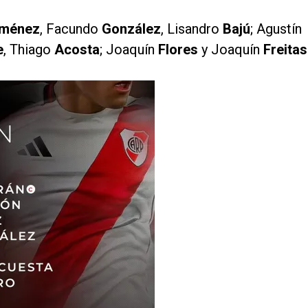
iménez
, Facundo
González
, Lisandro
Bajú
; Agustín
e
, Thiago
Acosta
; Joaquín
Flores
y Joaquín
Freitas