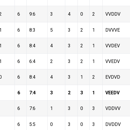
2
6
9:6
3
4
0
2
VVDDV
1
6
8:3
5
3
2
1
DVVVE
1
6
8:4
4
3
2
1
VVDEV
1
6
6:4
2
3
2
1
VVEDV
0
6
8:4
4
3
1
2
EVDVD
6
7:4
3
2
3
1
VEEDV
6
7:6
1
3
0
3
VDDVV
6
5:5
0
3
0
3
DVDDV