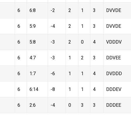
6
6:8
-2
2
1
3
DVVDE
6
5:9
-4
2
1
3
DVVDE
6
5:8
-3
2
0
4
VDDDV
6
4:7
-3
1
2
3
DDVEE
6
1:7
-6
1
1
4
DVDDD
6
6:14
-8
1
1
4
DDDEV
6
2:6
-4
0
3
3
DDDEE