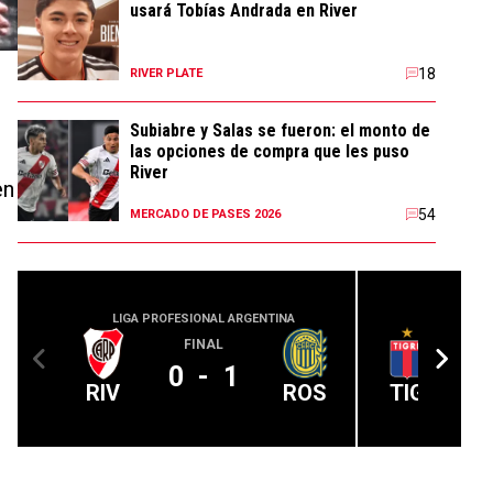
usará Tobías Andrada en River
18
RIVER PLATE
Subiabre y Salas se fueron: el monto de
las opciones de compra que les puso
River
en
54
MERCADO DE PASES 2026
LIGA PROFESIONAL ARGENTINA
LIGA PROFE
FINAL
0
-
1
RIV
ROS
TIG