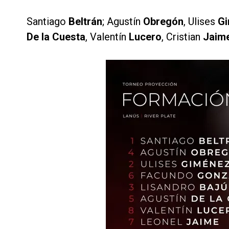
Santiago
Beltrán
; Agustín
Obregón
, Ulises
G
De la Cuesta
, Valentín
Lucero
, Cristian
Jaim