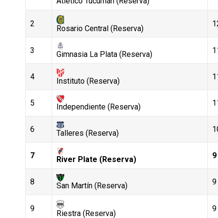
Atlético Tucumán (Reserva)
2
1
Rosario Central (Reserva)
3
1
Gimnasia La Plata (Reserva)
4
1
Instituto (Reserva)
5
1
Independiente (Reserva)
6
1
Talleres (Reserva)
7
9
River Plate (Reserva)
8
9
San Martín (Reserva)
9
9
Riestra (Reserva)