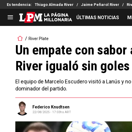
Es tendencia
:
Thiago Almada River
Jaime Peñarol River
Ri
ÚLTIMAS NOTICIAS
M
LIGA PROFESIONAL
TORNEOS
River Plate
Noticias
Copa Sudamericana
Un empate con sabor a
Tabla de posiciones
Copa Argentina
River igualó sin goles
Fixture
Selección Argentina
Reserva
El equipo de Marcelo Escudero visitó a Lanús y no 
dominador del partido.
Federico Knudtsen
22/08/2025 - 17:03hs ART