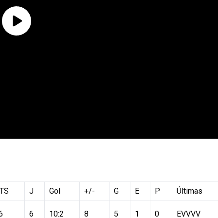
TS
J
Gol
+/-
G
E
P
Últimas
6
6
10:2
8
5
1
0
EVVVV