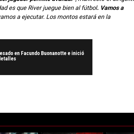
dad es que River juegue bien al fútbol
. Vamos a
 vamos a ejecutar. Los montos estará en la
resado en Facundo Buonanotte e inició
detalles
ltimos 7 días.