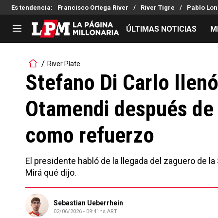
Es tendencia
:
Francisco Ortega River
River Tigre
Pablo Lon
ÚLTIMAS NOTICIAS
M
LIGA PROFESIONAL
TORNEOS
River Plate
Noticias
Copa Sudamericana
Stefano Di Carlo llenó
Tabla de posiciones
Copa Argentina
Otamendi después de 
Fixture
Selección Argentina
Reserva
como refuerzo
El presidente habló de la llegada del zaguero de la
Mirá qué dijo.
Sebastian Ueberrhein
02/06/2026 - 09:41hs ART