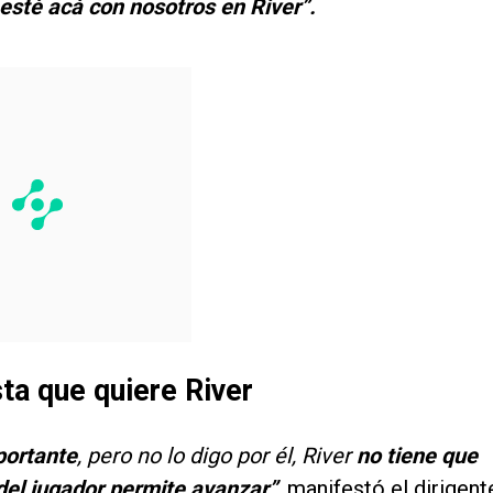
 esté acá con nosotros en River”.
ta que quiere River
portante
, pero no lo digo por él, River
no tiene que
del jugador permite avanzar”
, manifestó el dirigent