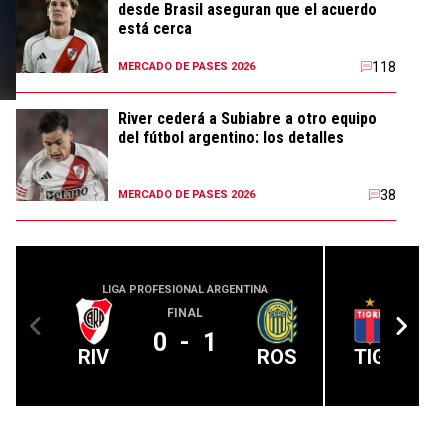
desde Brasil aseguran que el acuerdo
está cerca
118
MERCADO DE PASES 2026
River cederá a Subiabre a otro equipo
del fútbol argentino: los detalles
38
MERCADO DE PASES 2026
LIGA PROFESIONAL ARGENTINA
LIGA PROFE
FINAL
0
-
1
RIV
ROS
TIG