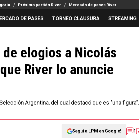
goria
Próximo partido River
Mercado de pases River
ERCADO DE PASES
TORNEO CLAUSURA
STREAMING
MILLONARIOS
LPM PARA EL HINCHA
APUESTA
Mercado de Pases
Streaming
Noticias
 de elogios a Nicolás
Análisis tácticos
Entradas
Guías
que River lo anuncie
Juanfer Quintero
Hinchas
Códigos
Chacho Coudet
Los goles de River
Pronósti
Ex River
Entrevistas
Apuesta d
 Selección Argentina, del cual destacó que es "una figura"
Seguí a LPM en Google!
1