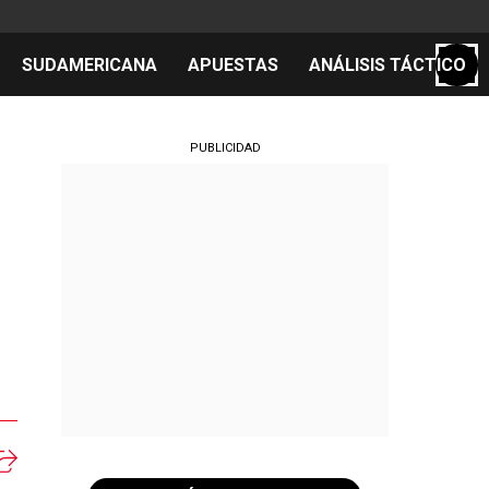
SUDAMERICANA
APUESTAS
ANÁLISIS TÁCTICO
S
PUBLICIDAD
cos
el día
.