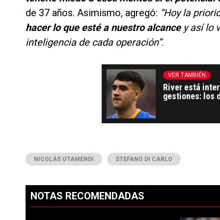
de 37 años. Asimismo, agregó:
“Hoy la priori
hacer lo que esté a nuestro alcance
y así lo
inteligencia de cada operación”
.
VER TAMBIÉN
River está inte
gestiones: los 
NICOLÁS OTAMENDI
STEFANO DI CARLO
NOTAS RECOMENDADAS
Este listado muestra los artículos con más comentarios en los ú
PUBLICIDAD