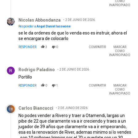
COMO
INAPROPIADO
Respuesta de Nicolas Abbondanza.
Nicolas Abbondanza
2 DE JUNIO DE 2026
Responder a
Angel Daniel Iacovone
se le da ordenes de que lo venda eso es instruir, ahora el
se encargara de colocarlo
RESPONDER
3
0
COMPARTIR
MARCAR
COMO
INAPROPIADO
Comentario de Rodrigo Paladino.
Rodrigo Paladino
2 DE JUNIO DE 2026
Portillo
RESPONDER
0
1
COMPARTIR
MARCAR
COMO
INAPROPIADO
Comentario de Carlos Biancucci.
Carlos Biancucci
2 DE JUNIO DE 2026
CB
No podes vender a Rivero y traer a Otamendi, largas un
pibe de 22 que claramente va a ir creciendo y traes a un
jugador de 39 años que claramente va a ir empeorando,
esa es la renovacion de River, ademas minimo si lo vendes
, son 10 millones limpios por el 70 y quedate con un 30 ,