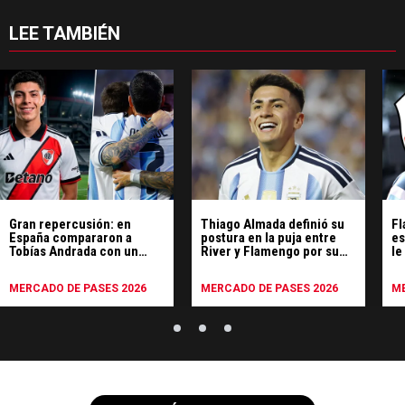
LEE TAMBIÉN
Gran repercusión: en
Thiago Almada definió su
Fl
España compararon a
postura en la puja entre
es
Tobías Andrada con un
River y Flamengo por su
le
jugador de la Selección
pase
Ri
Argentina
MERCADO DE PASES 2026
MERCADO DE PASES 2026
ME