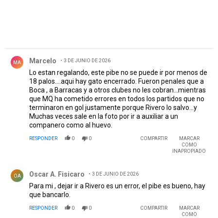
Comentario de Marcelo.
Marcelo
3 DE JUNIO DE 2026
MA
Lo estan regalando, este pibe no se puede ir por menos de
18 palos....aqui hay gato encerrado. Fueron penales que a
Boca , a Barracas y a otros clubes no les cobran...mientras
que MQ ha cometido errores en todos los partidos que no
terminaron en gol justamente porque Rivero lo salvo...y
Muchas veces sale en la foto por ir a auxiliar a un
companero como al huevo.
RESPONDER
0
0
COMPARTIR
MARCAR
COMO
INAPROPIADO
Comentario de Oscar A. Fisicaro.
Oscar A. Fisicaro
3 DE JUNIO DE 2026
OA
Para mi , dejar ir a Rivero es un error, el pibe es bueno, hay
que bancarlo.
RESPONDER
0
0
COMPARTIR
MARCAR
COMO