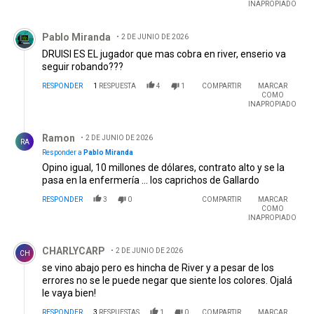
INAPROPIADO
Comentario de Pablo Miranda.
Pablo Miranda
2 DE JUNIO DE 2026
DRUISI ES EL jugador que mas cobra en river, enserio va
seguir robando???
RESPONDER
1
RESPUESTA
4
1
COMPARTIR
MARCAR
COMO
INAPROPIADO
Respuesta de Ramon.
Ramon
2 DE JUNIO DE 2026
RA
Responder a
Pablo Miranda
Opino igual, 10 millones de dólares, contrato alto y se la
pasa en la enfermería … los caprichos de Gallardo
RESPONDER
3
0
COMPARTIR
MARCAR
COMO
INAPROPIADO
Comentario de CHARLYCARP.
CHARLYCARP
2 DE JUNIO DE 2026
CH
se vino abajo pero es hincha de River y a pesar de los
errores no se le puede negar que siente los colores. Ojalá
le vaya bien!
RESPONDER
3
RESPUESTAS
1
0
COMPARTIR
MARCAR