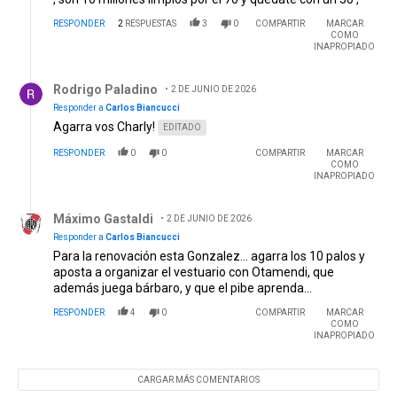
RESPONDER
2
RESPUESTAS
3
0
COMPARTIR
MARCAR
COMO
INAPROPIADO
Respuesta de Rodrigo Paladino.
Rodrigo Paladino
2 DE JUNIO DE 2026
Responder a
Carlos Biancucci
Agarra vos Charly!
EDITADO
RESPONDER
0
0
COMPARTIR
MARCAR
COMO
INAPROPIADO
Respuesta de Máximo Gastaldi.
Máximo Gastaldi
2 DE JUNIO DE 2026
Responder a
Carlos Biancucci
Para la renovación esta Gonzalez... agarra los 10 palos y
aposta a organizar el vestuario con Otamendi, que
además juega bárbaro, y que el pibe aprenda...
RESPONDER
4
0
COMPARTIR
MARCAR
COMO
INAPROPIADO
CARGAR MÁS COMENTARIOS