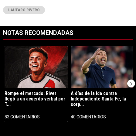
LAUTARO RIVERO
NOTAS RECOMENDADAS
Este listado muestra los artículos con más comentarios en los últimos 7
Un artículo de tendencia con el título "Rompe el mercado: River lleg
Un artículo de tendencia con el tí
Rompe el mercado: River
A días de la ida contra
llegó a un acuerdo verbal por
Independiente Santa Fe, la
T...
sorp...
83 COMENTARIOS
40 COMENTARIOS
PUBLICIDAD