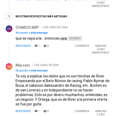
COMO
INAPROPIADO
1 respuesta más antiguas
MOSTRAR RESPUESTAS MÁS ANTIGUAS
1
Respuesta de CHARLYCARP.
CHARLYCARP
2 DE JUNIO DE 2026
CH
Responder a
este mensaje
que se vaya a la .. entonces jajaj
EDITADO
RESPONDER
1
0
COMPARTIR
MARCAR
COMO
INAPROPIADO
Respuesta de Marcelo.
Marcelo
3 DE JUNIO DE 2026
MA
Responder a
este mensaje
Te voy a explicar los idolos que no son hinchas de River.
Empezando por el Beto Alonso de racing, Pablo Aymar de
Boca, el cabezon dalessandro de Racing, etc...Bochini es
de san Lorenzo y en Independiente no se hacen
problemas. Esto es por dinero muchachos, entiendan, es
un negocio. Y Ortega, que es de River a la primera oferta
se fue por guita...
RESPONDER
1
0
COMPARTIR
MARCAR
COMO