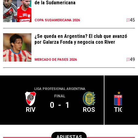
de la Sudamericana
45
COPA SUDAMERICANA 2026
¿Se queda en Argentina? El club que avanzó
por Galarza Fonda y negocia con River
49
MERCADO DE PASES 2026
LIGA PROFESIONAL ARGENTINA
LIGA PR
FINAL
0
-
1
RIV
ROS
TIG
APUESTAS