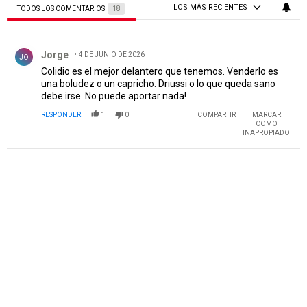
LOS MÁS RECIENTES
TODOS LOS COMENTARIOS
18
Todos los comentarios
Comentario de Jorge.
Jorge
4 DE JUNIO DE 2026
JO
Colidio es el mejor delantero que tenemos. Venderlo es
una boludez o un capricho. Driussi o lo que queda sano
debe irse. No puede aportar nada!
RESPONDER
1
0
COMPARTIR
MARCAR
COMO
INAPROPIADO
PUBLICIDAD