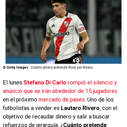
©
Getty Images
Cuánto dinero pretende River por Rivero.
El lunes
Stefano Di Carlo
rompió el silencio y
anunció que se irán alrededor de 15 jugadores
en el próximo
mercado de pases
. Uno de los
futbolistas a vender es
Lautaro Rivero
, con el
objetivo de recaudar dinero y salir a buscar
refuerzos de jerarquía.
¿Cuánto pretende