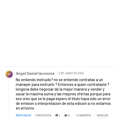
PUBLICIDAD
Comentario de Angel Daniel Iacovone.
Angel Daniel Iacovone
2 DE JUNIO DE 2026
AD
No entiendo instruido? no se entiende contratas a un
manayer para instruirlo ? Entonces a quien contrataste ?
longoria debe negociar de la mejor manera y vender y
sacar la maxima suma y las mejores ofertas porque para
eso creo que se le paga espero el titulo haya sido un error
de emision o interpretacion de esta edicion si no estamos
en el horno
RESPONDER
1
RESPUESTA
1
0
COMPARTIR
MARCAR