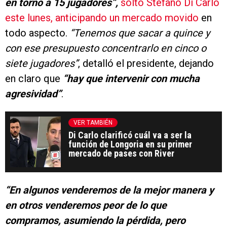
en torno a 15 jugadores”,
soltó Stefano Di Carlo
este lunes, anticipando un mercado movido
en
todo aspecto.
“Tenemos que sacar a quince y
con ese presupuesto concentrarlo en cinco o
siete jugadores”
, detalló el presidente, dejando
en claro que
“hay que intervenir con mucha
agresividad”
.
VER TAMBIÉN
Di Carlo clarificó cuál va a ser la
función de Longoria en su primer
mercado de pases con River
“En algunos venderemos de la mejor manera y
en otros venderemos peor de lo que
compramos, asumiendo la pérdida, pero