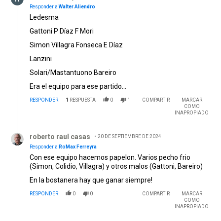
Responder a
Walter Aliendro
Ledesma
Gattoni P Díaz F Mori
Simon Villagra Fonseca E Díaz
Lanzini
Solari/Mastantuono Bareiro
Era el equipo para ese partido...
RESPONDER
1
RESPUESTA
0
1
COMPARTIR
MARCAR
COMO
INAPROPIADO
Respuesta de roberto raul casas.
roberto raul casas
20 DE SEPTIEMBRE DE 2024
Responder a
RoMax Ferreyra
Con ese equipo hacemos papelon. Varios pecho frio
(Simon, Colidio, Villagra) y otros malos (Gattoni, Bareiro)
En la bostanera hay que ganar siempre!
RESPONDER
0
0
COMPARTIR
MARCAR
COMO
INAPROPIADO