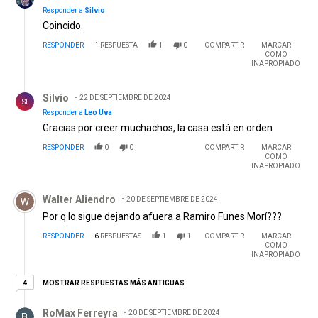
Responder a
Silvio
Coincido.
RESPONDER
1
RESPUESTA
1
0
COMPARTIR
MARCAR
COMO
INAPROPIADO
Respuesta de Silvio .
Silvio
22 DE SEPTIEMBRE DE 2024
SI
Responder a
Leo Uva
Gracias por creer muchachos, la casa está en orden
RESPONDER
0
0
COMPARTIR
MARCAR
COMO
INAPROPIADO
Comentario de Walter Aliendro.
Walter Aliendro
20 DE SEPTIEMBRE DE 2024
Por q lo sigue dejando afuera a Ramiro Funes Morí???
RESPONDER
6
RESPUESTAS
1
1
COMPARTIR
MARCAR
COMO
INAPROPIADO
4 respuestas más antiguas
MOSTRAR RESPUESTAS MÁS ANTIGUAS
4
Respuesta de RoMax Ferreyra.
RoMax Ferreyra
20 DE SEPTIEMBRE DE 2024