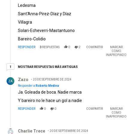
Ledesma
Sant'Anna-Pirez-Díaz y Díaz
Villagra
Solari-Echeverri-Mastantuono
Bareiro-Colidio
RESPONDER
3
RESPUESTAS
0
2
COMPARTIR
MARCAR
COMO
INAPROPIADO
1 respuesta más antiguas
MOSTRAR RESPUESTAS MÁS ANTIGUAS
1
Respuesta de Zazo.
Zazo
20 DE SEPTIEMBRE DE 2024
ZA
Responder a
Roberto Medina
Ja. Goleada de boca. Nadie marca
Y bareiro no le hace un gol a nadie
RESPONDER
0
0
COMPARTIR
MARCAR
COMO
INAPROPIADO
Respuesta de Charlie Trece.
Charlie Trece
20 DE SEPTIEMBRE DE 2024