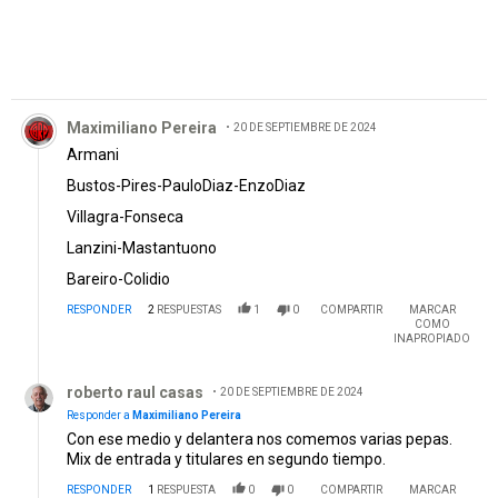
Comentario de Maximiliano Pereira.
Maximiliano Pereira
20 DE SEPTIEMBRE DE 2024
Armani
Bustos-Pires-PauloDiaz-EnzoDiaz
Villagra-Fonseca
Lanzini-Mastantuono
Bareiro-Colidio
RESPONDER
2
RESPUESTAS
1
0
COMPARTIR
MARCAR
COMO
INAPROPIADO
Respuesta de roberto raul casas.
roberto raul casas
20 DE SEPTIEMBRE DE 2024
Responder a
Maximiliano Pereira
Con ese medio y delantera nos comemos varias pepas.
Mix de entrada y titulares en segundo tiempo.
RESPONDER
1
RESPUESTA
0
0
COMPARTIR
MARCAR