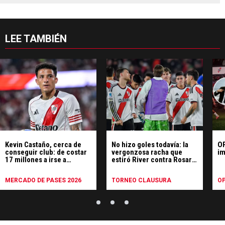
LEE TAMBIÉN
Kevin Castaño, cerca de
No hizo goles todavía: la
OP
conseguir club: de costar
vergonzosa racha que
im
17 millones a irse a
estiró River contra Rosario
préstamo
Central
MERCADO DE PASES 2026
TORNEO CLAUSURA
OP