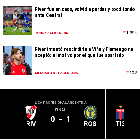
River fue un caos, volvió a perder y tocó fondo
ante Central
1,39k
TORNEO CLAUSURA
River intentó rescindirle a Viña y Flamengo no
aceptó: el motivo por el que fue apartado
102
MERCADO DE PASES 2026
LIGA PROFESIONAL ARGENTINA
LIGA PR
FINAL
0
-
1
RIV
ROS
TIG