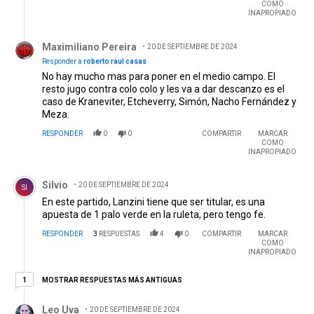
COMO
INAPROPIADO
Respuesta de Maximiliano Pereira.
Maximiliano Pereira
20 DE SEPTIEMBRE DE 2024
Responder a
roberto raul casas
No hay mucho mas para poner en el medio campo. El
resto jugo contra colo colo y les va a dar descanzo es el
caso de Kraneviter, Etcheverry, Simón, Nacho Fernández y
Meza.
RESPONDER
0
0
COMPARTIR
MARCAR
COMO
INAPROPIADO
Comentario de Silvio .
Silvio
20 DE SEPTIEMBRE DE 2024
SI
En este partido, Lanzini tiene que ser titular, es una
apuesta de 1 palo verde en la ruleta, pero tengo fe.
RESPONDER
3
RESPUESTAS
4
0
COMPARTIR
MARCAR
COMO
INAPROPIADO
1 respuesta más antiguas
MOSTRAR RESPUESTAS MÁS ANTIGUAS
1
Respuesta de Leo Uva.
Leo Uva
20 DE SEPTIEMBRE DE 2024