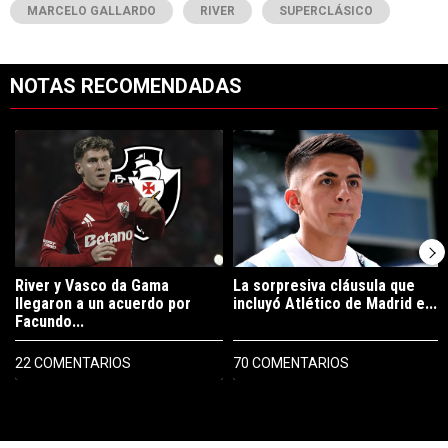
MARCELO GALLARDO
RIVER
SUPERCLÁSICO
NOTAS RECOMENDADAS
Este listado muestra los artículos con más comentarios en los últimos 7
Un artículo de tendencia con el título "River y Vasco da Gama llegaro
Un artículo de tendencia con el tí
River y Vasco da Gama
La sorpresiva cláusula que
llegaron a un acuerdo por
incluyó Atlético de Madrid e...
Facundo...
22 COMENTARIOS
70 COMENTARIOS
PUBLICIDAD