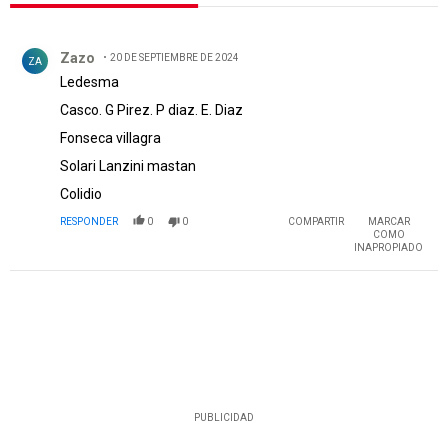
Todos los comentarios
Comentario de Zazo.
Zazo
20 DE SEPTIEMBRE DE 2024
ZA
Ledesma
Casco. G Pirez. P diaz. E. Diaz
Fonseca villagra
Solari Lanzini mastan
Colidio
RESPONDER
0
0
COMPARTIR
MARCAR
COMO
INAPROPIADO
PUBLICIDAD