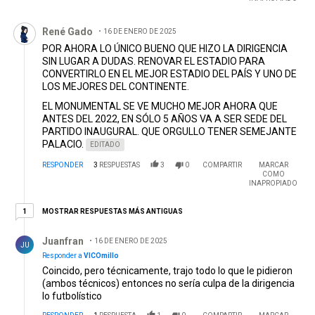
Comentario de René Gado.
René Gado
16 DE ENERO DE 2025
POR AHORA LO ÚNICO BUENO QUE HIZO LA DIRIGENCIA
SIN LUGAR A DUDAS. RENOVAR EL ESTADIO PARA
CONVERTIRLO EN EL MEJOR ESTADIO DEL PAÍS Y UNO DE
LOS MEJORES DEL CONTINENTE.
EL MONUMENTAL SE VE MUCHO MEJOR AHORA QUE
ANTES DEL 2022, EN SÓLO 5 AÑOS VA A SER SEDE DEL
PARTIDO INAUGURAL. QUE ORGULLO TENER SEMEJANTE
PALACIO.
EDITADO
RESPONDER
3
RESPUESTAS
3
0
COMPARTIR
MARCAR
COMO
INAPROPIADO
1 respuesta más antiguas
MOSTRAR RESPUESTAS MÁS ANTIGUAS
1
Respuesta de Juanfran.
Juanfran
16 DE ENERO DE 2025
JU
Responder a
VICOmillo
Coincido, pero técnicamente, trajo todo lo que le pidieron
(ambos técnicos) entonces no sería culpa de la dirigencia
lo futbolístico