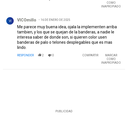
COMO
INAPROPIADO
Comentario de VICOmillo.
VICOmillo
16 DE ENERO DE 2025
VI
Me parece muy buena idea, ojala la implementen arriba
tambien, y los que se quejan de la banderas, a nadie le
interesa saber de donde son, si quieren color usen
banderas de palo o telones desplegables que es mas
lindo.
RESPONDER
2
0
COMPARTIR
MARCAR
COMO
INAPROPIADO
PUBLICIDAD