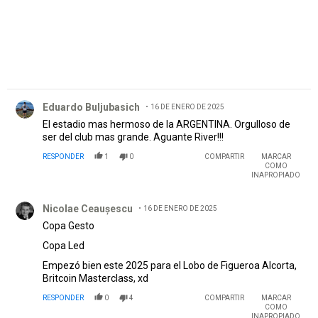
Comentario de Eduardo Buljubasich.
Eduardo Buljubasich
16 DE ENERO DE 2025
El estadio mas hermoso de la ARGENTINA. Orgulloso de
ser del club mas grande. Aguante River!!!
RESPONDER
1
0
COMPARTIR
MARCAR
COMO
INAPROPIADO
Comentario de Nicolae Ceaușescu.
Nicolae Ceaușescu
16 DE ENERO DE 2025
Copa Gesto
Copa Led
Empezó bien este 2025 para el Lobo de Figueroa Alcorta,
Britcoin Masterclass, xd
RESPONDER
0
4
COMPARTIR
MARCAR
COMO
INAPROPIADO