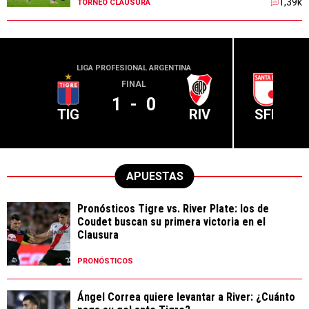
1,39k
TORNEO CLAUSURA
LIGA PROFESIONAL ARGENTINA
CONME
FINAL
1
-
0
TIG
RIV
SFE
APUESTAS
Pronósticos Tigre vs. River Plate: los de
Coudet buscan su primera victoria en el
Clausura
PRONÓSTICOS
Ángel Correa quiere levantar a River: ¿Cuánto