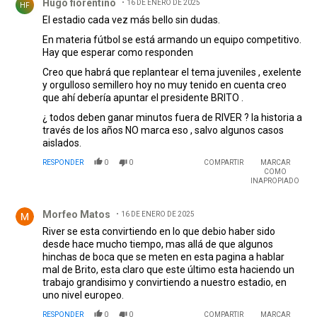
Hugo fiorentino
16 DE ENERO DE 2025
HF
El estadio cada vez más bello sin dudas.
En materia fútbol se está armando un equipo competitivo.
Hay que esperar como responden
Creo que habrá que replantear el tema juveniles , exelente
y orgulloso semillero hoy no muy tenido en cuenta creo
que ahí debería apuntar el presidente BRITO .
¿ todos deben ganar minutos fuera de RIVER ? la historia a
través de los años NO marca eso , salvo algunos casos
aislados.
RESPONDER
0
0
COMPARTIR
MARCAR
COMO
INAPROPIADO
Comentario de Morfeo Matos.
Morfeo Matos
16 DE ENERO DE 2025
River se esta convirtiendo en lo que debio haber sido
desde hace mucho tiempo, mas allá de que algunos
hinchas de boca que se meten en esta pagina a hablar
mal de Brito, esta claro que este último esta haciendo un
trabajo grandisimo y convirtiendo a nuestro estadio, en
uno nivel europeo.
RESPONDER
0
0
COMPARTIR
MARCAR