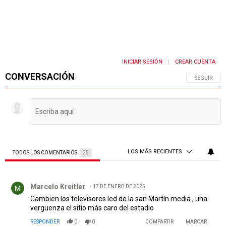
INICIAR SESIÓN
CREAR CUENTA
|
CONVERSACIÓN
SIGA ESTA 
SEGUIR
LOS MÁS RECIENTES
TODOS LOS COMENTARIOS
25
Todos los comentarios
Comentario de Marcelo Kreitler.
Marcelo Kreitler
17 DE ENERO DE 2025
Cambien los televisores led de la san Martín media , una
vergüenza el sitio más caro del estadio
RESPONDER
0
0
COMPARTIR
MARCAR