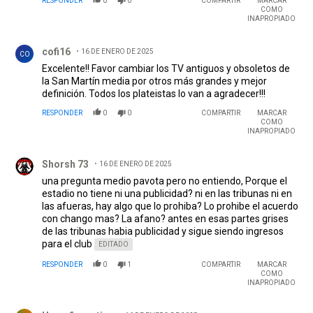
RESPONDER
0
0
COMPARTIR
MARCAR
COMO
INAPROPIADO
Comentario de cofi16.
cofi16
16 DE ENERO DE 2025
CO
Excelente!! Favor cambiar los TV antiguos y obsoletos de
la San Martín media por otros más grandes y mejor
definición. Todos los plateistas lo van a agradecer!!!
RESPONDER
0
0
COMPARTIR
MARCAR
COMO
INAPROPIADO
Comentario de Shorsh 73.
Shorsh 73
16 DE ENERO DE 2025
una pregunta medio pavota pero no entiendo, Porque el
estadio no tiene ni una publicidad? ni en las tribunas ni en
las afueras, hay algo que lo prohiba? Lo prohibe el acuerdo
con chango mas? La afano? antes en esas partes grises
de las tribunas habia publicidad y sigue siendo ingresos
para el club
EDITADO
RESPONDER
0
1
COMPARTIR
MARCAR
COMO
INAPROPIADO
Comentario de Hugo fiorentino.