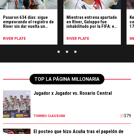
Pasaron 634 días: sigue
Mientras entrena apartado
Ke
empeorando el registro de
en River, Galoppo fue
co
River sin dar vuelta un
inhabilitado por la FIFA: el
17
partido
motivo
p
RIVER PLATE
RIVER PLATE
ME
TOP LA PÁGINA MILLONARIA
Jugador x Jugador vs. Rosario Central
379
TORNEO CLAUSURA
El posteo que hizo Acuña tras el papelón de