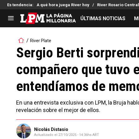
Es tendencia
:
A qué hora juega River hoy
River Rosario Central
ÚLTIMAS NOTICIAS
M
LIGA PROFESIONAL
TORNEOS
River Plate
Noticias
Copa Sudamericana
Sergio Berti sorprendi
Tabla de posiciones
Copa Argentina
compañero que tuvo e
Fixture
Selección Argentina
Reserva
entendíamos de memo
En una entrevista exclusiva con LPM, la Bruja ha
revelación sobre el mejor de ellos.
Nicolás Distasio
Actualizado el
27/10/2025 - 14:36hs ART