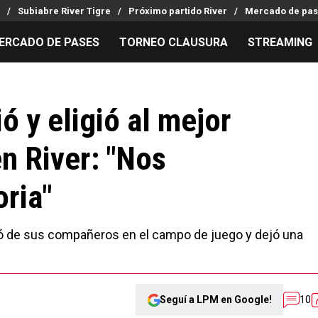
Subiabre River Tigre
Próximo partido River
Mercado de pas
ERCADO DE PASES
TORNEO CLAUSURA
STREAMING
MILLONARIOS
LPM PARA EL HINCHA
APUESTA
Mercado de Pases
Streaming
Noticias
ó y eligió al mejor
Análisis tácticos
Entradas
Guías
n River: "Nos
Juanfer Quintero
Hinchas
Códigos
Chacho Coudet
Los goles de River
Pronósti
ria"
Ex River
Entrevistas
Apuesta d
bló de sus compañeros en el campo de juego y dejó una
Seguí a LPM en Google!
10