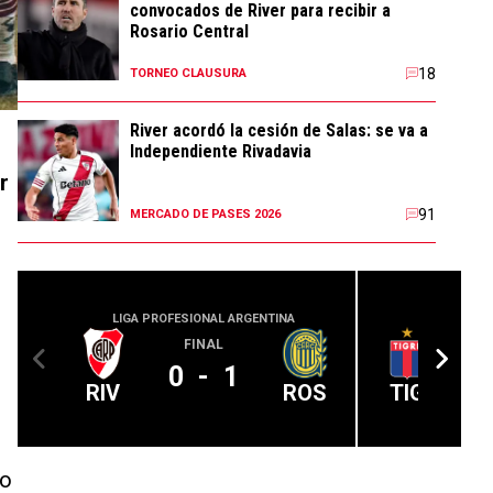
convocados de River para recibir a
Rosario Central
18
TORNEO CLAUSURA
River acordó la cesión de Salas: se va a
Independiente Rivadavia
r
91
MERCADO DE PASES 2026
LIGA PROFESIONAL ARGENTINA
LIGA PROFE
FINAL
0
-
1
RIV
ROS
TIG
ño