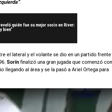
zquierda”
.
 reveló quién fue su mejor socio en River:
y bien”
e el lateral y el volante se dio en un partido frente
96.
Sorín
finalizó una gran jugada que comenzó co
vio llegando al área y se la pasó a Ariel Ortega para