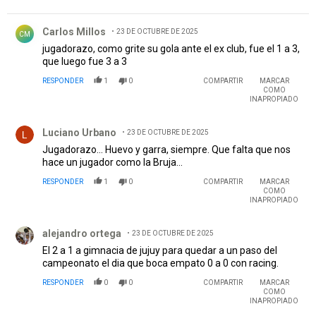
Comentario de Carlos Millos.
Carlos Millos
23 DE OCTUBRE DE 2025
CM
jugadorazo, como grite su gola ante el ex club, fue el 1 a 3,
que luego fue 3 a 3
RESPONDER
1
0
COMPARTIR
MARCAR
COMO
INAPROPIADO
Comentario de Luciano Urbano.
Luciano Urbano
23 DE OCTUBRE DE 2025
Jugadorazo… Huevo y garra, siempre. Que falta que nos
hace un jugador como la Bruja…
RESPONDER
1
0
COMPARTIR
MARCAR
COMO
INAPROPIADO
Comentario de alejandro ortega.
alejandro ortega
23 DE OCTUBRE DE 2025
El 2 a 1 a gimnacia de jujuy para quedar a un paso del
campeonato el dia que boca empato 0 a 0 con racing.
RESPONDER
0
0
COMPARTIR
MARCAR
COMO
INAPROPIADO