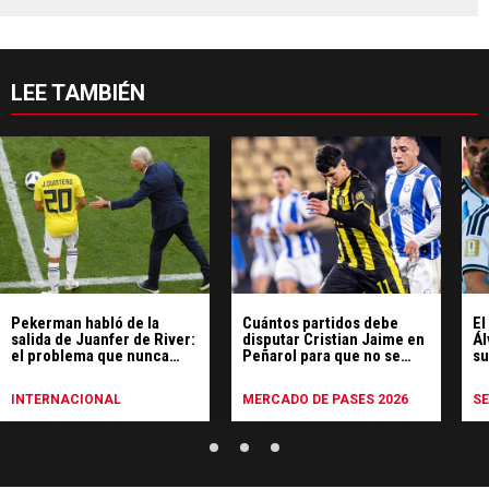
LEE TAMBIÉN
Pekerman habló de la
Cuántos partidos debe
El
salida de Juanfer de River:
disputar Cristian Jaime en
Ál
el problema que nunca
Peñarol para que no se
s
superó y "va a ser difícil
active la penalidad
Ar
encontrar otro"
económica
INTERNACIONAL
MERCADO DE PASES 2026
S