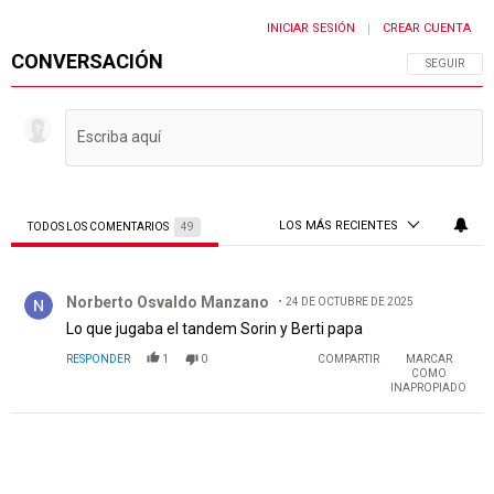
INICIAR SESIÓN
CREAR CUENTA
|
CONVERSACIÓN
SIGA ESTA 
SEGUIR
LOS MÁS RECIENTES
TODOS LOS COMENTARIOS
49
Todos los comentarios
Comentario de Norberto Osvaldo Manzano.
Norberto Osvaldo Manzano
24 DE OCTUBRE DE 2025
Lo que jugaba el tandem Sorin y Berti papa
RESPONDER
1
0
COMPARTIR
MARCAR
COMO
INAPROPIADO