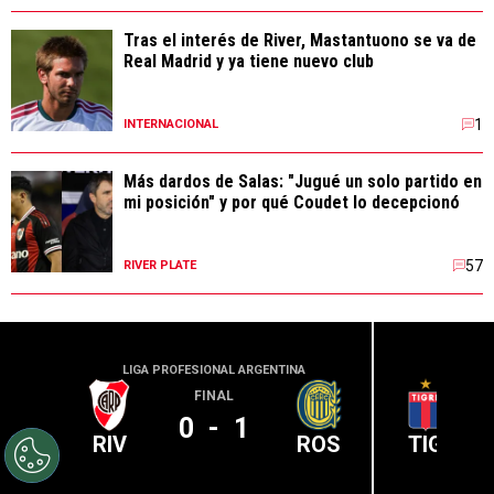
Tras el interés de River, Mastantuono se va de
Real Madrid y ya tiene nuevo club
1
INTERNACIONAL
Más dardos de Salas: "Jugué un solo partido en
mi posición" y por qué Coudet lo decepcionó
57
RIVER PLATE
LIGA PROFESIONAL ARGENTINA
LIGA PR
FINAL
0
-
1
RIV
ROS
TIG