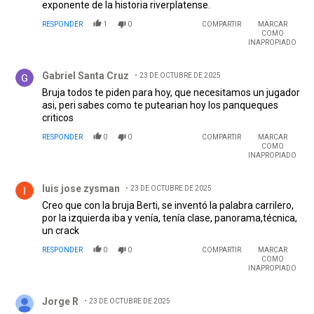
exponente de la historia riverplatense.
RESPONDER
1
0
COMPARTIR
MARCAR
COMO
INAPROPIADO
Comentario de Gabriel Santa Cruz.
Gabriel Santa Cruz
23 DE OCTUBRE DE 2025
Bruja todos te piden para hoy, que necesitamos un jugador
asi, peri sabes como te putearian hoy los panqueques
criticos
RESPONDER
0
0
COMPARTIR
MARCAR
COMO
INAPROPIADO
Comentario de luis jose zysman.
luis jose zysman
23 DE OCTUBRE DE 2025
Creo que con la bruja Berti, se inventó la palabra carrilero,
por la izquierda iba y venía, tenía clase, panorama,técnica,
un crack
RESPONDER
0
0
COMPARTIR
MARCAR
COMO
INAPROPIADO
Comentario de Jorge R.
Jorge R
23 DE OCTUBRE DE 2025