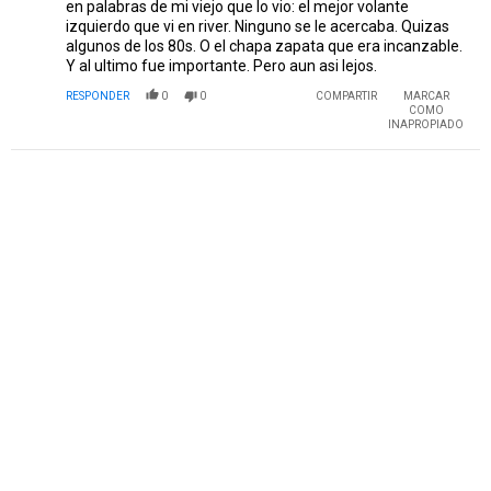
en palabras de mi viejo que lo vio: el mejor volante
izquierdo que vi en river. Ninguno se le acercaba. Quizas
algunos de los 80s. O el chapa zapata que era incanzable.
Y al ultimo fue importante. Pero aun asi lejos.
RESPONDER
0
0
COMPARTIR
MARCAR
COMO
INAPROPIADO
PUBLICIDAD