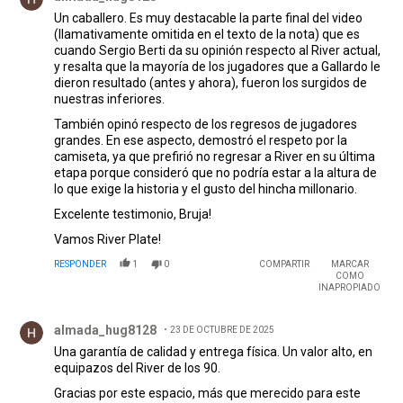
Un caballero. Es muy destacable la parte final del video
(llamativamente omitida en el texto de la nota) que es
cuando Sergio Berti da su opinión respecto al River actual,
y resalta que la mayoría de los jugadores que a Gallardo le
dieron resultado (antes y ahora), fueron los surgidos de
nuestras inferiores.
También opinó respecto de los regresos de jugadores
grandes. En ese aspecto, demostró el respeto por la
camiseta, ya que prefirió no regresar a River en su última
etapa porque consideró que no podría estar a la altura de
lo que exige la historia y el gusto del hincha millonario.
Excelente testimonio, Bruja!
Vamos River Plate!
RESPONDER
1
0
COMPARTIR
MARCAR
COMO
INAPROPIADO
Comentario de almada_hug8128.
almada_hug8128
23 DE OCTUBRE DE 2025
Una garantía de calidad y entrega física. Un valor alto, en
equipazos del River de los 90.
Gracias por este espacio, más que merecido para este