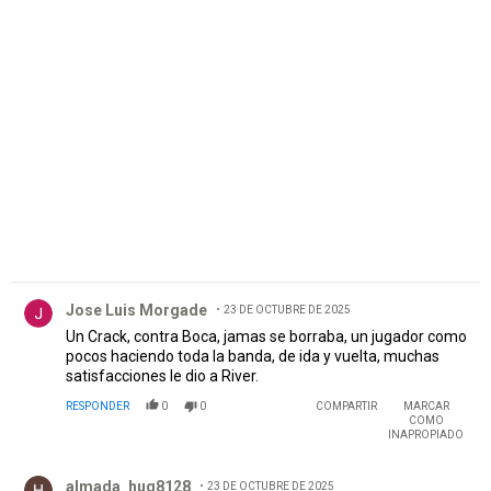
PUBLICIDAD
Comentario de Jose Luis Morgade.
Jose Luis Morgade
23 DE OCTUBRE DE 2025
Un Crack, contra Boca, jamas se borraba, un jugador como
pocos haciendo toda la banda, de ida y vuelta, muchas
satisfacciones le dio a River.
RESPONDER
0
0
COMPARTIR
MARCAR
COMO
INAPROPIADO
Comentario de almada_hug8128.
almada_hug8128
23 DE OCTUBRE DE 2025