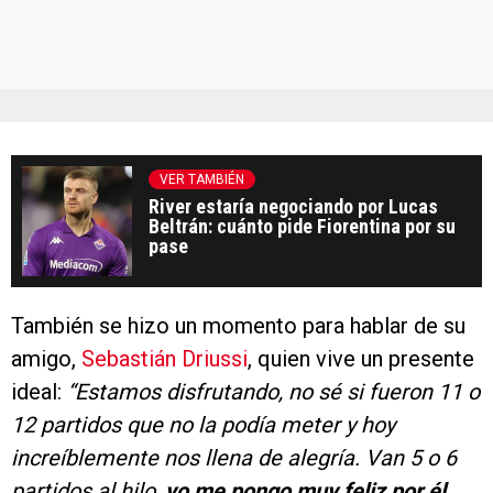
VER TAMBIÉN
River estaría negociando por Lucas
Beltrán: cuánto pide Fiorentina por su
pase
También se hizo un momento para hablar de su
amigo,
Sebastián Driussi
, quien vive un presente
ideal:
“Estamos disfrutando, no sé si fueron 11 o
12 partidos que no la podía meter y hoy
increíblemente nos llena de alegría. Van 5 o 6
partidos al hilo,
yo me pongo muy feliz por él