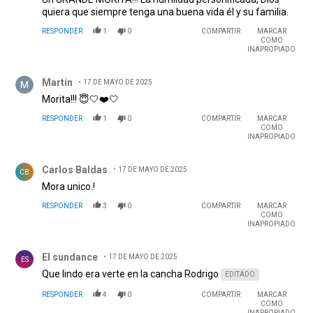
quiera que siempre tenga una buena vida él y su familia.
RESPONDER
1
0
COMPARTIR
MARCAR
COMO
INAPROPIADO
Comentario de Martín.
Martín
17 DE MAYO DE 2025
Morita!!! 😇🤍❤️🤍
RESPONDER
1
0
COMPARTIR
MARCAR
COMO
INAPROPIADO
Comentario de Carlos Baldas.
Carlos Baldas
17 DE MAYO DE 2025
CB
Mora unico.!
RESPONDER
3
0
COMPARTIR
MARCAR
COMO
INAPROPIADO
Comentario de El sundance .
El sundance
17 DE MAYO DE 2025
ES
Que lindo era verte en la cancha Rodrigo
EDITADO
RESPONDER
4
0
COMPARTIR
MARCAR
COMO
INAPROPIADO