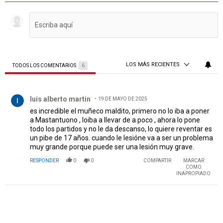
LOS MÁS RECIENTES
TODOS LOS COMENTARIOS
6
Todos los comentarios
Comentario de luis alberto martin.
luis alberto martin
19 DE MAYO DE 2025
es incredible el muñeco maldito, primero no lo iba a poner
a Mastantuono , loiba a llevar de a poco , ahora lo pone
todo los partidos y no le da descanso, lo quiere reventar es
un pibe de 17 años. cuando le lesióne va a ser un problema
muy grande porque puede ser una lesión muy grave.
RESPONDER
0
0
COMPARTIR
MARCAR
COMO
INAPROPIADO