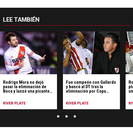
LEE TAMBIÉN
Rodrigo Mora no dejó
Fue campeón con Gallardo
Ro
pasar la eliminación de
y bancó al DT tras la
pl
Boca y lanzó una picante
eliminación por Copa
un
chicana en redes
Argentina: "Hay que..."
RIVER PLATE
RIVER PLATE
RI