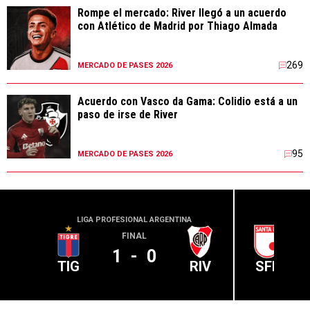
Rompe el mercado: River llegó a un acuerdo
con Atlético de Madrid por Thiago Almada
269
MERCADO DE PASES 2026
Acuerdo con Vasco da Gama: Colidio está a un
paso de irse de River
95
MERCADO DE PASES 2026
LIGA PROFESIONAL ARGENTINA
CONME
FINAL
1
-
0
TIG
RIV
SFE