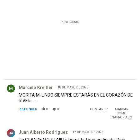
PUBLICIDAD
Comentario de Marcelo Kreitler.
Marcelo Kreitler
18 DE MAYO DE 2025
MORITA MI LINDO SIEMPRE ESTARÁS EN EL CORAZÓN DE
RIVER …..
RESPONDER
0
0
COMPARTIR
MARCAR
COMO
INAPROPIADO
Comentario de Juan Alberto Rodriguez .
Juan Alberto Rodriguez
17 DE MAYO DE 2025
JA
Un GRANDE MORITA!!! La humildad personificada, Dios