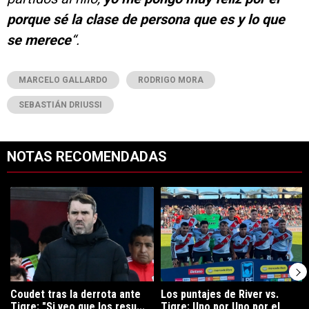
porque sé la clase de persona que es y lo que
se merece
“.
MARCELO GALLARDO
RODRIGO MORA
SEBASTIÁN DRIUSSI
NOTAS RECOMENDADAS
Este listado muestra los artículos con más comentarios en los últimos 7
Un artículo de tendencia con el título "Coudet tras la derrota ante Ti
Un artículo de tendencia con el tít
Coudet tras la derrota ante
Los puntajes de River vs.
Tigre: "Si veo que los resu...
Tigre: Uno por Uno por el