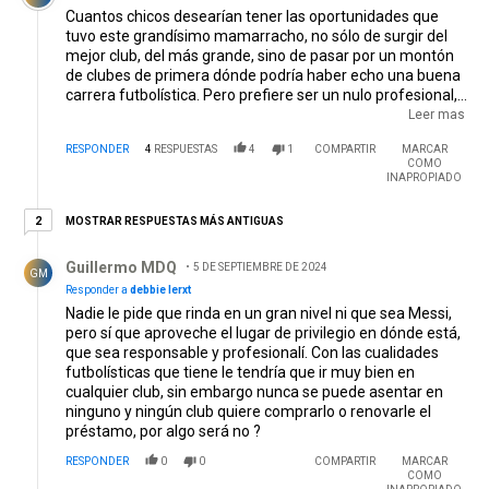
Cuantos chicos desearían tener las oportunidades que
tuvo este grandísimo mamarracho, no sólo de surgir del
mejor club, del más grande, sino de pasar por un montón
de clubes de primera dónde podría haber echo una buena
carrera futbolística. Pero prefiere ser un nulo profesional,
desaprovechar las oportunidades que le dan y terminar
Leer mas
yéndose mal de todos los clubes y ahora anda
RESPONDER
4
RESPUESTAS
4
1
COMPARTIR
MARCAR
mendigando un club a dónde poder caer. Que se dedique a
COMO
otra cosa el inservible éste.
EDITADO
INAPROPIADO
2 respuestas más antiguas
MOSTRAR RESPUESTAS MÁS ANTIGUAS
2
Respuesta de Guillermo MDQ.
Guillermo MDQ
5 DE SEPTIEMBRE DE 2024
GM
Responder a
debbie lerxt
Nadie le pide que rinda en un gran nivel ni que sea Messi,
pero sí que aproveche el lugar de privilegio en dónde está,
que sea responsable y profesionalí. Con las cualidades
futbolísticas que tiene le tendría que ir muy bien en
cualquier club, sin embargo nunca se puede asentar en
ninguno y ningún club quiere comprarlo o renovarle el
préstamo, por algo será no ?
RESPONDER
0
0
COMPARTIR
MARCAR
COMO