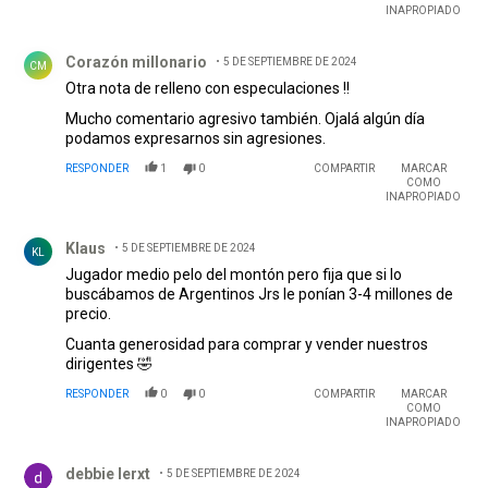
INAPROPIADO
Comentario de Corazón millonario.
Corazón millonario
5 DE SEPTIEMBRE DE 2024
CM
Otra nota de relleno con especulaciones !!
Mucho comentario agresivo también. Ojalá algún día
podamos expresarnos sin agresiones.
RESPONDER
1
0
COMPARTIR
MARCAR
COMO
INAPROPIADO
Comentario de Klaus.
Klaus
5 DE SEPTIEMBRE DE 2024
KL
Jugador medio pelo del montón pero fija que si lo
buscábamos de Argentinos Jrs le ponían 3-4 millones de
precio.
Cuanta generosidad para comprar y vender nuestros
dirigentes 🤣
RESPONDER
0
0
COMPARTIR
MARCAR
COMO
INAPROPIADO
Comentario de debbie lerxt.
debbie lerxt
5 DE SEPTIEMBRE DE 2024