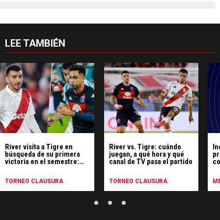
LEE TAMBIÉN
River visita a Tigre en
River vs. Tigre: cuándo
In
búsqueda de su primera
juegan, a qué hora y qué
pr
victoria en el semestre:
canal de TV pasa el partido
co
hora, TV y formaciones
TORNEO CLAUSURA
TORNEO CLAUSURA
ME