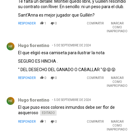
Te falta un detalle: Montiel quedó libre, y Guillén rescindió
su contrato con River. En sencillo: ni un peso para el club.
Sant'Anna es mejor jugador que Guillén?
RESPONDER
1
0
COMPARTIR
MARCAR
COMO
INAPROPIADO
Comentario de Hugo fiorentino.
Hugo fiorentino
5 DE SEPTIEMBRE DE 2024
HF
El que eligió esa camiseta para ilustrar la nota
SEGURO ES HINCHA .
" DEL DESECHO DEL GANADO O CABALLAR "😝😝😝
RESPONDER
0
0
COMPARTIR
MARCAR
COMO
INAPROPIADO
Comentario de Hugo fiorentino.
Hugo fiorentino
5 DE SEPTIEMBRE DE 2024
HF
El que puso esos colores inmundos debe ser flor de
asqueroso
EDITADO
RESPONDER
1
0
COMPARTIR
MARCAR
COMO
INAPROPIADO