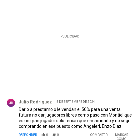
PUBLICIDAD
Comentario de Julio Rodríguez .
Julio Rodríguez
5 DE SEPTIEMBRE DE 2024
JR
Darlo a préstamo o le vendan el 50% para una venta
futura no dar jugadores libres como paso con Montiel que
es un gran jugador solo tenían que encarrinarlo y no seguir
comprando en ese puesto como Angeleri, Enzo Diaz
RESPONDER
0
0
COMPARTIR
MARCAR
COMO