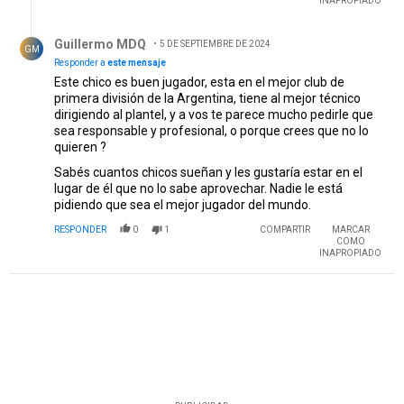
INAPROPIADO
Respuesta de Guillermo MDQ.
Guillermo MDQ
5 DE SEPTIEMBRE DE 2024
GM
Responder a
este mensaje
Este chico es buen jugador, esta en el mejor club de
primera división de la Argentina, tiene al mejor técnico
dirigiendo al plantel, y a vos te parece mucho pedirle que
sea responsable y profesional, o porque crees que no lo
quieren ?
Sabés cuantos chicos sueñan y les gustaría estar en el
lugar de él que no lo sabe aprovechar. Nadie le está
pidiendo que sea el mejor jugador del mundo.
RESPONDER
0
1
COMPARTIR
MARCAR
COMO
INAPROPIADO