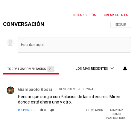
INICIAR SESIÓN
CREAR CUENTA
|
CONVERSACIÓN
SIGA ESTA 
SEGUIR
LOS MÁS RECIENTES
TODOS LOS COMENTARIOS
21
Todos los comentarios
Comentario de Giampaolo Rossi.
Giampaolo Rossi
5 DE SEPTIEMBRE DE 2024
Pensar que surgió con Palacios de las inferiores. Miren
donde está ahora uno y otro.
RESPONDER
0
0
COMPARTIR
MARCAR
COMO
INAPROPIADO