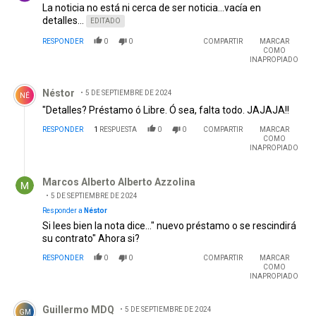
La noticia no está ni cerca de ser noticia...vacía en
detalles...
EDITADO
RESPONDER
0
0
COMPARTIR
MARCAR
COMO
INAPROPIADO
Comentario de Néstor .
Néstor
5 DE SEPTIEMBRE DE 2024
NÉ
"Detalles? Préstamo ó Libre. Ó sea, falta todo. JAJAJA!!
RESPONDER
1
RESPUESTA
0
0
COMPARTIR
MARCAR
COMO
INAPROPIADO
Respuesta de Marcos Alberto Alberto Azzolina.
Marcos Alberto Alberto Azzolina
5 DE SEPTIEMBRE DE 2024
Responder a
Néstor
Si lees bien la nota dice..." nuevo préstamo o se rescindirá
su contrato" Ahora si?
RESPONDER
0
0
COMPARTIR
MARCAR
COMO
INAPROPIADO
Comentario de Guillermo MDQ.
Guillermo MDQ
5 DE SEPTIEMBRE DE 2024
GM