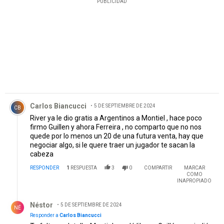
PUBLICIDAD
Comentario de Carlos Biancucci.
Carlos Biancucci
5 DE SEPTIEMBRE DE 2024
CB
River ya le dio gratis a Argentinos a Montiel , hace poco
firmo Guillen y ahora Ferreira , no comparto que no nos
quede por lo menos un 20 de una futura venta, hay que
negociar algo, si le quere traer un jugador te sacan la
cabeza
RESPONDER
1
RESPUESTA
3
0
COMPARTIR
MARCAR
COMO
INAPROPIADO
Respuesta de Néstor .
Néstor
5 DE SEPTIEMBRE DE 2024
NÉ
Responder a
Carlos Biancucci