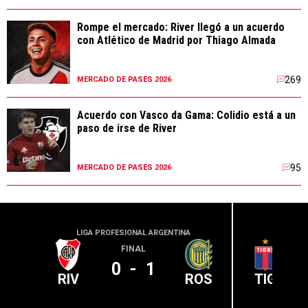
Rompe el mercado: River llegó a un acuerdo
con Atlético de Madrid por Thiago Almada
269
MERCADO DE PASES 2026
Acuerdo con Vasco da Gama: Colidio está a un
paso de irse de River
95
MERCADO DE PASES 2026
LIGA PROFESIONAL ARGENTINA
LIGA PR
FINAL
0
-
1
RIV
ROS
TIG