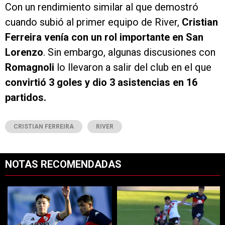
Con un rendimiento similar al que demostró
cuando subió al primer equipo de River,
Cristian
Ferreira venía con un rol importante en San
Lorenzo
. Sin embargo, algunas discusiones con
Romagnoli
lo llevaron a salir del club en el que
convirtió 3 goles y dio 3 asistencias en 16
partidos.
CRISTIAN FERREIRA
RIVER
NOTAS RECOMENDADAS
Este listado muestra los artículos con más comentarios en los últimos 7
Un artículo de tendencia con el título "Cómo va River vs. Tigre EN V
Un artículo de tendencia con el tí