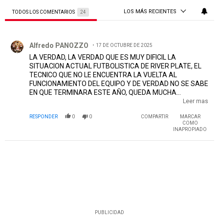
LOS MÁS RECIENTES
TODOS LOS COMENTARIOS
24
Todos los comentarios
Comentario de Alfredo PANOZZO.
Alfredo PANOZZO
17 DE OCTUBRE DE 2025
LA VERDAD, LA VERDAD QUE ES MUY DIFICIL LA
SITUACION ACTUAL FUTBOLISTICA DE RIVER PLATE, EL
TECNICO QUE NO LE ENCUENTRA LA VUELTA AL
FUNCIONAMIENTO DEL EQUIPO Y DE VERDAD NO SE SABE
EN QUE TERMINARA ESTE AÑO, QUEDA MUCHA
ESPECTATIVA CON LA COPA ARGENTINA QUE ES EL
Leer mas
TORNEO QUE LE PUEDE SALVAR ESTE AÑO AL MUÑECO,
RESPONDER
0
0
COMPARTIR
MARCAR
EL TORNEO CLAUSURA LO VEO MUY DISTANTE, LOS
COMO
EQUIPOS QUE ESTAN QUEDANDO PARA LOS OCTAVOS
INAPROPIADO
SON MUY DIFICILES VARIOS DE ELLOS YA LE GANARON A
RIVER Y CUANDO TE ENFRENTAS CON EQUIPOS QUE YA
TE GANARON, HOY POR HOY ESTE EQUIPO DE RIVER
PLATE ESTA MUY ABAJO, ME JUEGO QUE PONGAN TODA,
APUESTEN TODO A COPA ARGENTINA, SERIA LA
CLASIFICACION A COPA LIBERTADORES 2026 Y UN
TORNEO AL MENOS QUE SE GANE PARA SALVAR ESTE
MUY MAL AÑO
EDITADO
PUBLICIDAD