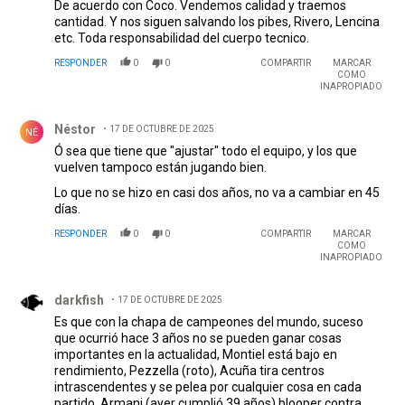
De acuerdo con Coco. Vendemos calidad y traemos
cantidad. Y nos siguen salvando los pibes, Rivero, Lencina
etc. Toda responsabilidad del cuerpo tecnico.
RESPONDER
0
0
COMPARTIR
MARCAR
COMO
INAPROPIADO
Comentario de Néstor .
Néstor
17 DE OCTUBRE DE 2025
NÉ
Ó sea que tiene que "ajustar" todo el equipo, y los que
vuelven tampoco están jugando bien.
Lo que no se hizo en casi dos años, no va a cambiar en 45
días.
RESPONDER
0
0
COMPARTIR
MARCAR
COMO
INAPROPIADO
Comentario de darkfish.
darkfish
17 DE OCTUBRE DE 2025
Es que con la chapa de campeones del mundo, suceso
que ocurrió hace 3 años no se pueden ganar cosas
importantes en la actualidad, Montiel está bajo en
rendimiento, Pezzella (roto), Acuña tira centros
intrascendentes y se pelea por cualquier cosa en cada
partido, Armani (ayer cumplió 39 años) blooper contra