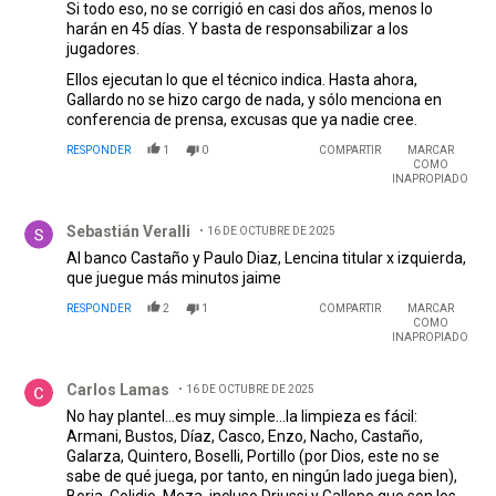
Si todo eso, no se corrigió en casi dos años, menos lo
harán en 45 días. Y basta de responsabilizar a los
jugadores.
Ellos ejecutan lo que el técnico indica. Hasta ahora,
Gallardo no se hizo cargo de nada, y sólo menciona en
conferencia de prensa, excusas que ya nadie cree.
RESPONDER
1
0
COMPARTIR
MARCAR
COMO
INAPROPIADO
Comentario de Sebastián Veralli.
Sebastián Veralli
16 DE OCTUBRE DE 2025
Al banco Castaño y Paulo Diaz, Lencina titular x izquierda,
que juegue más minutos jaime
RESPONDER
2
1
COMPARTIR
MARCAR
COMO
INAPROPIADO
Comentario de Carlos Lamas.
Carlos Lamas
16 DE OCTUBRE DE 2025
No hay plantel...es muy simple...la limpieza es fácil:
Armani, Bustos, Díaz, Casco, Enzo, Nacho, Castaño,
Galarza, Quintero, Boselli, Portillo (por Dios, este no se
sabe de qué juega, por tanto, en ningún lado juega bien),
Borja, Colidio, Meza, incluso Driussi y Gallopo que son los