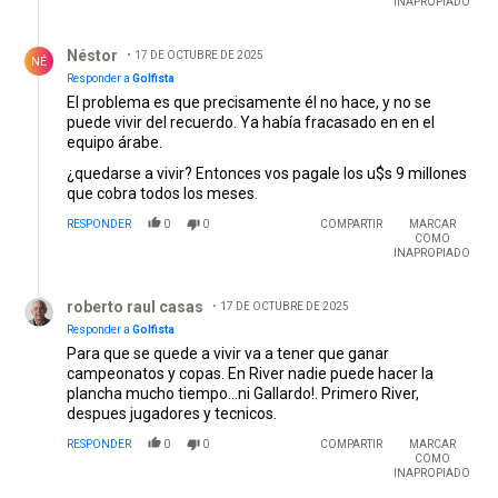
INAPROPIADO
Respuesta de Néstor .
Néstor
17 DE OCTUBRE DE 2025
NÉ
Responder a
Golfista
El problema es que precisamente él no hace, y no se
puede vivir del recuerdo. Ya había fracasado en en el
equipo árabe.
¿quedarse a vivir? Entonces vos pagale los u$s 9 millones
que cobra todos los meses.
RESPONDER
0
0
COMPARTIR
MARCAR
COMO
INAPROPIADO
Respuesta de roberto raul casas.
roberto raul casas
17 DE OCTUBRE DE 2025
Responder a
Golfista
Para que se quede a vivir va a tener que ganar
campeonatos y copas. En River nadie puede hacer la
plancha mucho tiempo...ni Gallardo!. Primero River,
despues jugadores y tecnicos.
RESPONDER
0
0
COMPARTIR
MARCAR
COMO
INAPROPIADO