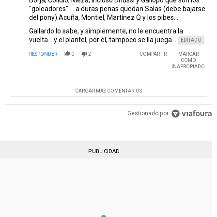
"goleadores".... a duras penas quedan Salas (debe bajarse
del pony) Acuña, Montiel, Martínez Q y los pibes...
Gallardo lo sabe, y simplemente, no le encuentra la
vuelta... y el plantel, por él, tampoco se lla juega...
EDITADO
RESPONDER
0
2
COMPARTIR
MARCAR
COMO
INAPROPIADO
CARGAR MÁS COMENTARIOS
Gestionado por
PUBLICIDAD