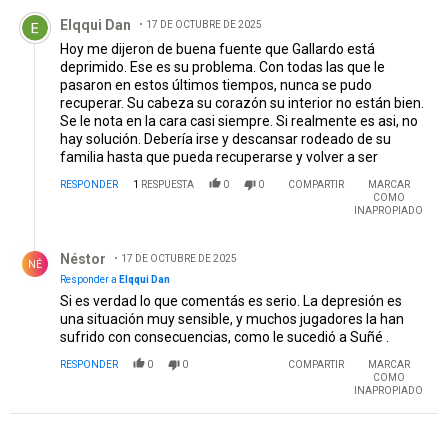
Comentario de Elqqui Dan.
Elqqui Dan
17 DE OCTUBRE DE 2025
Hoy me dijeron de buena fuente que Gallardo está
deprimido. Ese es su problema. Con todas las que le
pasaron en estos últimos tiempos, nunca se pudo
recuperar. Su cabeza su corazón su interior no están bien.
Se le nota en la cara casi siempre. Si realmente es asi, no
hay solución. Debería irse y descansar rodeado de su
familia hasta que pueda recuperarse y volver a ser
RESPONDER
1
RESPUESTA
0
0
COMPARTIR
MARCAR
COMO
INAPROPIADO
Respuesta de Néstor .
Néstor
17 DE OCTUBRE DE 2025
NÉ
Responder a
Elqqui Dan
Si es verdad lo que comentás es serio. La depresión es
una situación muy sensible, y muchos jugadores la han
sufrido con consecuencias, como le sucedió a Suñé .
RESPONDER
0
0
COMPARTIR
MARCAR
COMO
INAPROPIADO