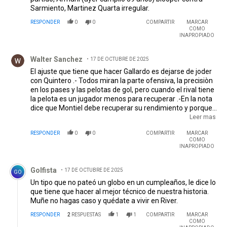
Sarmiento, Martinez Quarta irregular.
RESPONDER
0
0
COMPARTIR
MARCAR
COMO
INAPROPIADO
Comentario de Walter Sanchez.
Walter Sanchez
17 DE OCTUBRE DE 2025
El ajuste que tiene que hacer Gallardo es dejarse de joder
con Quintero .- Todos miran la parte ofensiva, la precisiòn
en los pases y las pelotas de gol, pero cuando el rival tiene
la pelota es un jugador menos para recuperar .-En la nota
dice que Montiel debe recuperar su rendimiento y porque
Montiel sufre por su sector? Porque tiene adelante suyo a
Leer mas
Quintero o Nacho Fernandez que no paran ni el colectivo .-
RESPONDER
0
0
COMPARTIR
MARCAR
Lencina no estan vistoso con los pases pero es mas
COMO
efectivo para recuperar y puede ir para adelante mientras
INAPROPIADO
Juanfer juega casi parado
Comentario de Golfista.
Golfista
17 DE OCTUBRE DE 2025
GO
Un tipo que no pateó un globo en un cumpleaños, le dice lo
que tiene que hacer al mejor técnico de nuestra historia.
Muñe no hagas caso y quédate a vivir en River.
RESPONDER
2
RESPUESTAS
1
1
COMPARTIR
MARCAR
COMO