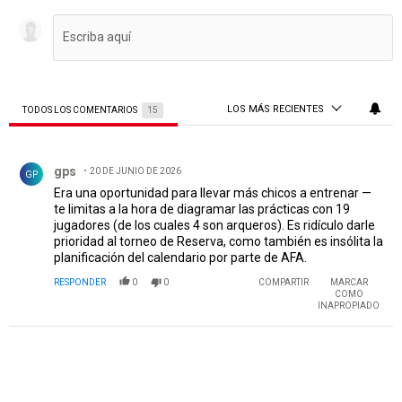
LOS MÁS RECIENTES
TODOS LOS COMENTARIOS
15
Todos los comentarios
Comentario de gps.
gps
20 DE JUNIO DE 2026
GP
Era una oportunidad para llevar más chicos a entrenar —
te limitas a la hora de diagramar las prácticas con 19
jugadores (de los cuales 4 son arqueros). Es ridículo darle
prioridad al torneo de Reserva, como también es insólita la
planificación del calendario por parte de AFA.
RESPONDER
0
0
COMPARTIR
MARCAR
COMO
INAPROPIADO