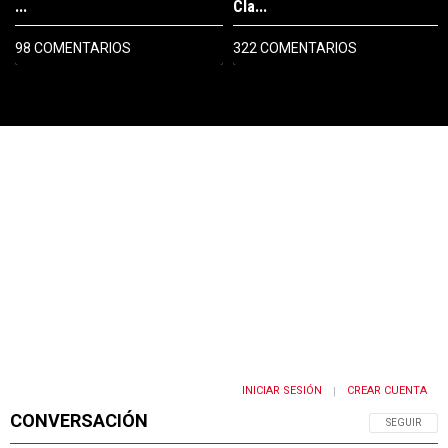
...
Cla...
98 COMENTARIOS
322 COMENTARIOS
PUBLICIDAD
INICIAR SESIÓN
CREAR CUENTA
|
CONVERSACIÓN
SIGA ESTA 
SEGUIR