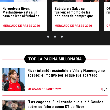
No vuelve a River:
Subiabre y Salas se
OP
Mastantuono está a un
fueron: el monto de las
ru
paso de irse al fútbol de
opciones de compra que
Italia
les puso River
MERCADO DE PASES 2026
MERCADO DE PASES 2026
OP
TOP LA PÁGINA MILLONARIA
River intentó rescindirle a Viña y Flamengo no
aceptó: el motivo por el que fue apartado
104
MERCADO DE PASES 2026
"Los cagones...": el estado que subió Coudet
sobre su futuro como DT de River