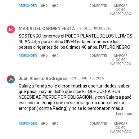
RESPONDER
0
0
COMPARTIR
MARCAR
COMO
INAPROPIADO
Comentario de MARIA DEL CARMEN FESTA.
MARIA DEL CARMEN FESTA
20 DE JUNIO DE 2026
SOSTENGO tenemos el POEOR PLANTEL DE LOS ULTIMOS
40 AÑOS, y para colmo RIVER esta en manos de los
peores dirigentes de los últimos 40 años. FUTURO NEGRO
RESPONDER
0
0
COMPARTIR
MARCAR
COMO
INAPROPIADO
Comentario de Juan Alberto Rodriguez .
Juan Alberto Rodriguez
20 DE JUNIO DE 2026
JA
Galarza Fonda no le dieron muchas oportunidades, saben
que pasa…hay un dicho que dice EL QUE JUEGA POR
NECESIDAD PIERDE POR OBLIGACIÓN…y con Galarza pasó
eso, con un equipo que no se amalgamó nunca tuvo un
error por ( contra Racing) y no se lo perdonaron más a
otros…le dieron mucho más rodaje y oportunidades.
Leer mas
Saben por qué pasa eso…por que hay plata y siguen
RESPONDER
0
0
COMPARTIR
MARCAR
jugando a la ruleta Rusa…de lo contrario lo bancarían y
COMO
tratarían de potenciarlo.
INAPROPIADO