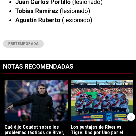
Juan Carlos Portillo
(lesionado)
Tobías Ramírez
(lesionado)
Agustín Ruberto
(lesionado)
PRETEMPORADA
NOTAS RECOMENDADAS
Este listado muestra los artículos con más comentarios en los últimos 7
Un artículo de tendencia con el título "Qué dijo Coudet sobre los prob
Un artículo de tendencia con el tít
Qué dijo Coudet sobre los
Los puntajes de River vs.
problemas tácticos de River,
Tigre: Uno por Uno por el