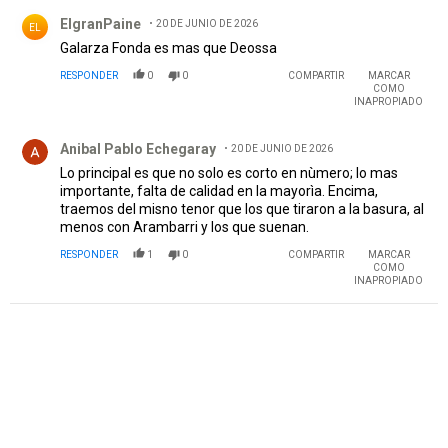
Comentario de ElgranPaine.
ElgranPaine
20 DE JUNIO DE 2026
EL
Galarza Fonda es mas que Deossa
RESPONDER
0
0
COMPARTIR
MARCAR
COMO
INAPROPIADO
Comentario de Anibal Pablo Echegaray.
Anibal Pablo Echegaray
20 DE JUNIO DE 2026
Lo principal es que no solo es corto en nùmero; lo mas
importante, falta de calidad en la mayorìa. Encima,
traemos del misno tenor que los que tiraron a la basura, al
menos con Arambarri y los que suenan.
RESPONDER
1
0
COMPARTIR
MARCAR
COMO
INAPROPIADO