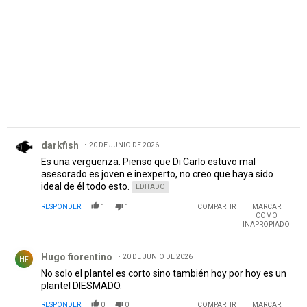
PUBLICIDAD
Comentario de darkfish.
darkfish
20 DE JUNIO DE 2026
Es una verguenza. Pienso que Di Carlo estuvo mal
asesorado es joven e inexperto, no creo que haya sido
ideal de él todo esto.
EDITADO
RESPONDER
1
1
COMPARTIR
MARCAR
COMO
INAPROPIADO
Comentario de Hugo fiorentino.
Hugo fiorentino
20 DE JUNIO DE 2026
HF
No solo el plantel es corto sino también hoy por hoy es un
plantel DIESMADO.
RESPONDER
0
0
COMPARTIR
MARCAR