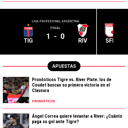
LIGA PROFESIONAL ARGENTINA
CONME
FINAL
1
-
0
TIG
RIV
SFE
APUESTAS
Pronósticos Tigre vs. River Plate: los de
Coudet buscan su primera victoria en el
Clausura
PRONÓSTICOS
Ángel Correa quiere levantar a River: ¿Cuánto
paga su gol ante Tigre?