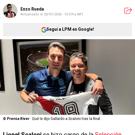
Enzo Rueda
Actualizado el
20/07/2026 - 10:57hs ART
Seguí a LPM en Google!
©
Prensa River
Qué le dijo Gallardo a Scaloni tras la final.
Lionel Scaloni
se hizo cargo de la
Selección