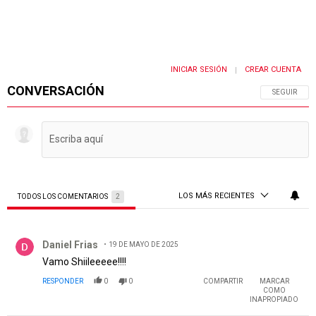
INICIAR SESIÓN
CREAR CUENTA
|
CONVERSACIÓN
SIGA ESTA 
SEGUIR
LOS MÁS RECIENTES
TODOS LOS COMENTARIOS
2
Todos los comentarios
Comentario de Daniel Frias.
Daniel Frias
19 DE MAYO DE 2025
Vamo Shiileeeee!!!!
RESPONDER
0
0
COMPARTIR
MARCAR
COMO
INAPROPIADO