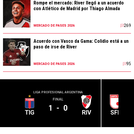
Rompe el mercado: River llegó a un acuerdo
con Atlético de Madrid por Thiago Almada
269
MERCADO DE PASES 2026
Acuerdo con Vasco da Gama: Colidio está a un
paso de irse de River
95
MERCADO DE PASES 2026
LIGA PROFESIONAL ARGENTINA
CONME
FINAL
1
-
0
TIG
RIV
SFE