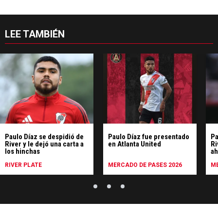
LEE TAMBIÉN
Paulo Díaz se despidió de
Paulo Díaz fue presentado
Pa
River y le dejó una carta a
en Atlanta United
Ri
los hinchas
ah
sa
RIVER PLATE
MERCADO DE PASES 2026
ME