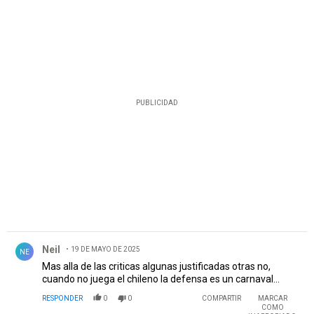
PUBLICIDAD
Comentario de Neil.
Neil
19 DE MAYO DE 2025
NE
Mas alla de las criticas algunas justificadas otras no,
cuando no juega el chileno la defensa es un carnaval...
RESPONDER
0
0
COMPARTIR
MARCAR
COMO