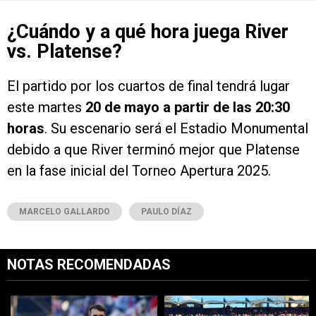
¿Cuándo y a qué hora juega River
vs. Platense?
El partido por los cuartos de final tendrá lugar
este martes
20 de mayo a partir de las 20:30
horas
. Su escenario será el Estadio Monumental
debido a que River terminó mejor que Platense
en la fase inicial del Torneo Apertura 2025.
MARCELO GALLARDO
PAULO DÍAZ
NOTAS RECOMENDADAS
Este listado muestra los artículos con más comentarios en los últimos 7
Un artículo de tendencia con el título "Qué dijo Coudet sobre los prob
Un artículo de tendencia con el tít