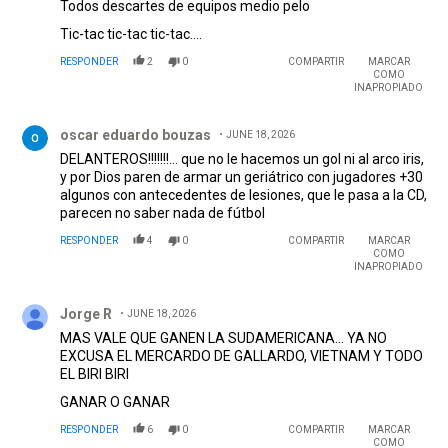
Todos descartes de equipos medio pelo
Tic-tac tic-tac tic-tac....
RESPONDER
2
0
COMPARTIR
MARCAR
COMO
INAPROPIADO
Comentario de oscar eduardo bouzas.
oscar eduardo bouzas
JUNE 18, 2026
DELANTEROS!!!!!!!... que no le hacemos un gol ni al arco iris,
y por Dios paren de armar un geriátrico con jugadores +30
algunos con antecedentes de lesiones, que le pasa a la CD,
parecen no saber nada de fútbol
RESPONDER
4
0
COMPARTIR
MARCAR
COMO
INAPROPIADO
Comentario de Jorge R.
Jorge R
JUNE 18, 2026
MAS VALE QUE GANEN LA SUDAMERICANA... YA NO
EXCUSA EL MERCARDO DE GALLARDO, VIETNAM Y TODO
EL BIRI BIRI
GANAR O GANAR
RESPONDER
6
0
COMPARTIR
MARCAR
COMO