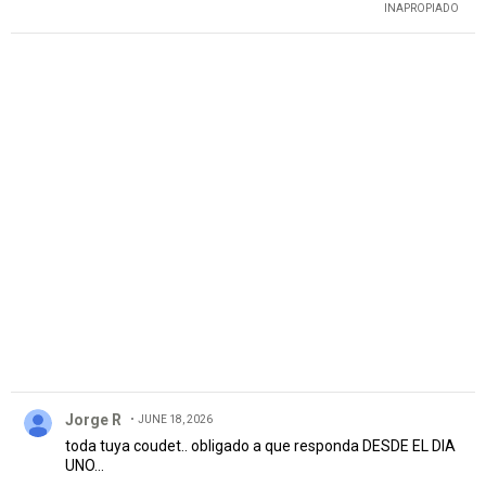
INAPROPIADO
PUBLICIDAD
Comentario de Jorge R.
Jorge R
JUNE 18, 2026
toda tuya coudet.. obligado a que responda DESDE EL DIA
UNO...