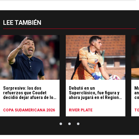
LEE TAMBIÉN
Sorpresivo: los dos
Debutó en un
Ma
refuerzos que Coudet
Superclásico, fue figura y
an
decidió dejar afuera de los
ahora jugará en el Regional
co
octavos de la
Amateur
Ti
Sudamericana
COPA SUDAMERICANA 2026
RIVER PLATE
T