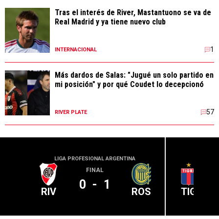
Tras el interés de River, Mastantuono se va de
Real Madrid y ya tiene nuevo club
1
INTERNACIONAL
Más dardos de Salas: "Jugué un solo partido en
mi posición" y por qué Coudet lo decepcionó
57
RIVER PLATE
LIGA PROFESIONAL ARGENTINA
LIGA PR
FINAL
0
-
1
RIV
ROS
TIG