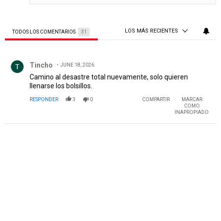
LOS MÁS RECIENTES
TODOS LOS COMENTARIOS
31
Todos los comentarios
Comentario de Tincho.
Tincho
JUNE 18, 2026
Camino al desastre total nuevamente, solo quieren
llenarse los bolsillos.
RESPONDER
3
0
COMPARTIR
MARCAR
COMO
INAPROPIADO
PUBLICIDAD