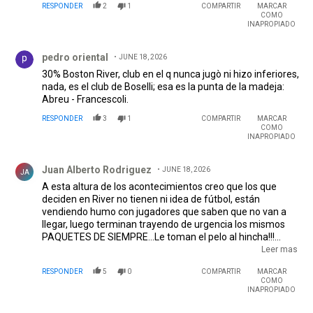
RESPONDER
2
1
COMPARTIR
MARCAR
COMO
INAPROPIADO
Comentario de pedro oriental.
pedro oriental
JUNE 18, 2026
30% Boston River, club en el q nunca jugò ni hizo inferiores,
nada, es el club de Boselli; esa es la punta de la madeja:
Abreu - Francescoli.
RESPONDER
3
1
COMPARTIR
MARCAR
COMO
INAPROPIADO
Comentario de Juan Alberto Rodriguez .
Juan Alberto Rodriguez
JUNE 18, 2026
JA
A esta altura de los acontecimientos creo que los que
deciden en River no tienen ni idea de fútbol, están
vendiendo humo con jugadores que saben que no van a
llegar, luego terminan trayendo de urgencia los mismos
PAQUETES DE SIEMPRE…Le toman el pelo al hincha!!!
Acuérdense si no cambian a los encargados de buscar los
Leer mas
jugadores esto termina igual que con Gallardo en su
RESPONDER
5
0
COMPARTIR
MARCAR
segundo ciclo.
COMO
INAPROPIADO