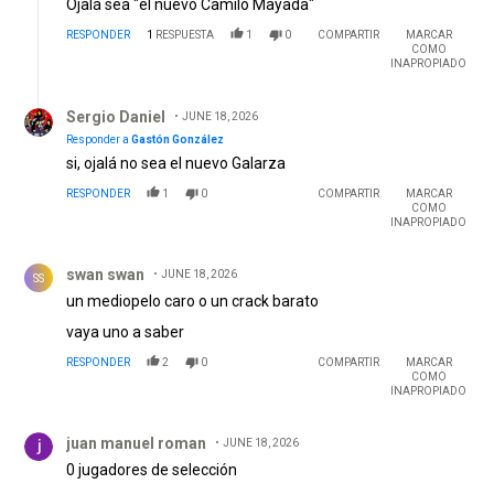
Ojalá sea "el nuevo Camilo Mayada"
RESPONDER
1
RESPUESTA
1
0
COMPARTIR
MARCAR
COMO
INAPROPIADO
Respuesta de Sergio Daniel.
Sergio Daniel
JUNE 18, 2026
Responder a
Gastón González
si, ojalá no sea el nuevo Galarza
RESPONDER
1
0
COMPARTIR
MARCAR
COMO
INAPROPIADO
Comentario de swan swan.
swan swan
JUNE 18, 2026
SS
un mediopelo caro o un crack barato
vaya uno a saber
RESPONDER
2
0
COMPARTIR
MARCAR
COMO
INAPROPIADO
Comentario de juan manuel roman.
juan manuel roman
JUNE 18, 2026
0 jugadores de selección