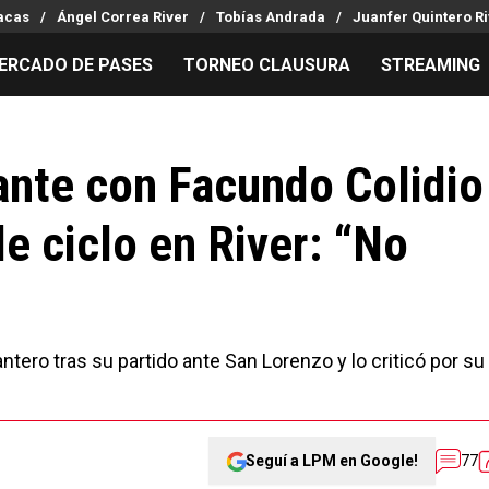
racas
Ángel Correa River
Tobías Andrada
Juanfer Quintero R
ERCADO DE PASES
TORNEO CLAUSURA
STREAMING
MILLONARIOS
LPM PARA EL HINCHA
APUESTA
Mercado de Pases
Streaming
Noticias
ante con Facundo Colidio
Análisis tácticos
Entradas
Guías
de ciclo en River: “No
Juanfer Quintero
Hinchas
Códigos
Chacho Coudet
Los goles de River
Pronósti
Ex River
Entrevistas
Apuesta d
ntero tras su partido ante San Lorenzo y lo criticó por su
Seguí a LPM en Google!
77