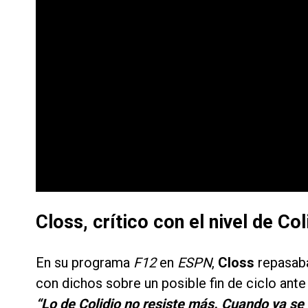
Closs, crítico con el nivel de Co
En su programa
F12
en
ESPN
,
Closs
repasaba
con dichos sobre un posible fin de ciclo ante
“Lo de Colidio no resiste más. Cuando ya se l