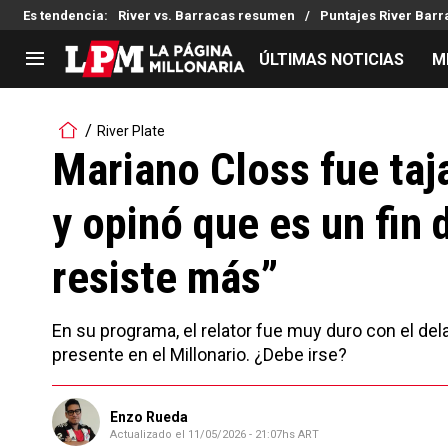
Es tendencia
:
River vs. Barracas resumen
Puntajes River Bar
ÚLTIMAS NOTICIAS
M
LIGA PROFESIONAL
TORNEOS
River Plate
Noticias
Copa Sudamericana
Mariano Closs fue taj
Tabla de posiciones
Copa Argentina
y opinó que es un fin 
Fixture
Selección Argentina
Reserva
resiste más”
En su programa, el relator fue muy duro con el dela
presente en el Millonario. ¿Debe irse?
Enzo Rueda
Actualizado el
11/05/2026 - 21:07hs ART