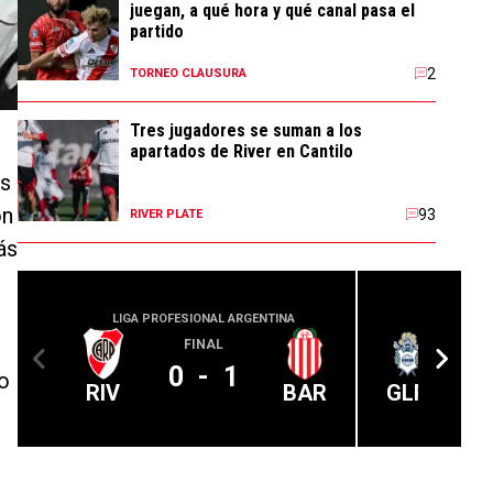
juegan, a qué hora y qué canal pasa el
partido
2
TORNEO CLAUSURA
Tres jugadores se suman a los
apartados de River en Cantilo
es
on
93
RIVER PLATE
ás
LIGA PROFESIONAL ARGENTINA
LIGA PROFE
FINAL
0
-
1
to
RIV
BAR
GLP