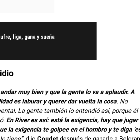
sufre, liga, gana y sueña
idio
andar muy bien y que la gente lo va a aplaudir. A
idad es laburar y querer dar vuelta la cosa
. No
ental. La gente también lo entendió así, porque él
ió.
En River es así: está la exigencia, hay que jugar 
ue la exigencia te golpee en el hombro y te diga ‘e
lo tiene”
, dijo
Coudet
después de ganarle a Belgra