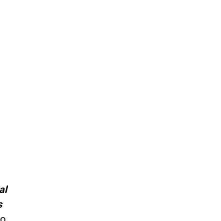
al
s
no