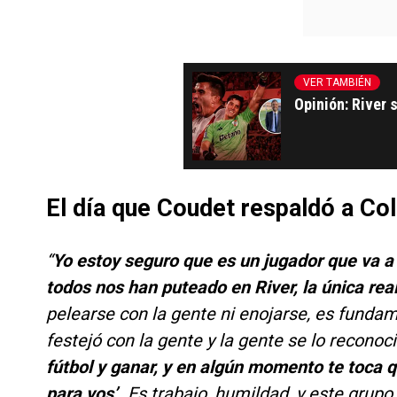
VER TAMBIÉN
Opinión: River 
El día que Coudet respaldó a Col
“
Yo estoy seguro que es un jugador que va a 
todos nos han puteado en River, la única real
pelearse con la gente ni enojarse, es fundam
festejó con la gente y la gente se lo reconoc
fútbol y ganar, y en algún momento te toca q
para vos’.
Es trabajo, humildad, y este grupo 