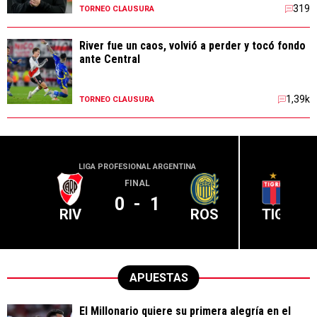
319
TORNEO CLAUSURA
River fue un caos, volvió a perder y tocó fondo
ante Central
1,39k
TORNEO CLAUSURA
LIGA PROFESIONAL ARGENTINA
LIGA PR
FINAL
0
-
1
RIV
ROS
TIG
APUESTAS
El Millonario quiere su primera alegría en el