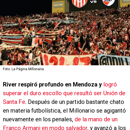
Foto: La Página Millonaria.
River respiró profundo en Mendoza y
logró
superar el duro escollo que resultó ser Unión de
Santa Fe
. Después de un partido bastante chato
en materia futbolística, el Millonario se agigantó
nuevamente en los penales,
de la mano de un
Franco Armani en modo salvador
, y avanzó a los