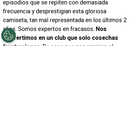
episodios que se repiten con demasiada
frecuencia y desprestigian esta gloriosa
camiseta, tan mal representada en los últimos 2
años. Somos expertos en fracasos.
Nos
convertimos en un club que solo cosechas
frustraciones
. De esas que nos arruinan el
humor y el ánimo. A la felicidad deportiva que
nos regala nuestra Selección Argentina, viene
River y le mete una trompada que nos hace
olvidar del Mundial para preocuparnos por esta
realidad millonaria.
Veremos la final con España
con entusiasmo, pero sabiendo que el enojo
que tenemos por
este papelón ante Aldosivi no
va a desaparecer.