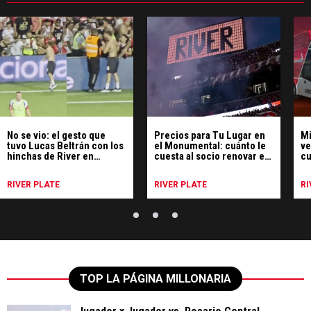
No se vio: el gesto que
Precios para Tu Lugar en
Mi
tuvo Lucas Beltrán con los
el Monumental: cuánto le
ve
hinchas de River en
cuesta al socio renovar el
cu
Portugal
abono
pr
co
RIVER PLATE
RIVER PLATE
RI
TOP LA PÁGINA MILLONARIA