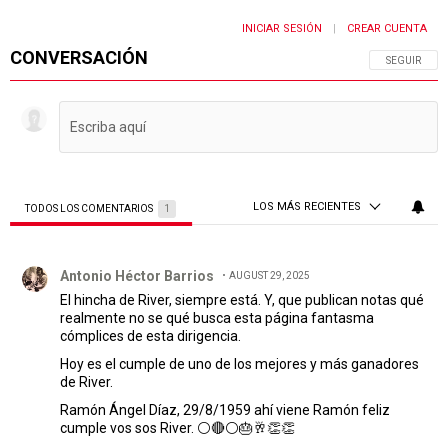
INICIAR SESIÓN
CREAR CUENTA
|
CONVERSACIÓN
SIGA ESTA 
SEGUIR
LOS MÁS RECIENTES
TODOS LOS COMENTARIOS
1
Todos los comentarios
Comentario de Antonio Héctor Barrios.
Antonio Héctor Barrios
AUGUST 29, 2025
El hincha de River, siempre está. Y, que publican notas qué
realmente no se qué busca esta página fantasma
cómplices de esta dirigencia.
Hoy es el cumple de uno de los mejores y más ganadores
de River.
Ramón Ángel Díaz, 29/8/1959 ahí viene Ramón feliz
cumple vos sos River. ⚪🔴⚪🎂🥂👏👏