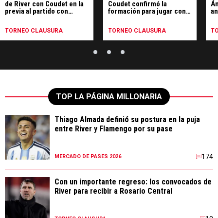
de River con Coudet en la
Coudet confirmó la
Án
previa al partido con
formación para jugar con
an
Central
Rosario Central
TORNEO CLAUSURA
TORNEO CLAUSURA
T
TOP LA PÁGINA MILLONARIA
Thiago Almada definió su postura en la puja
entre River y Flamengo por su pase
174
MERCADO DE PASES 2026
Con un importante regreso: los convocados de
River para recibir a Rosario Central