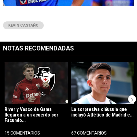
KEVIN CASTAÑO
NOTAS RECOMENDADAS
Este listado muestra los artículos con más comentarios en los últimos 7
Un artículo de tendencia con el título "River y Vasco da Gama llegaro
Un artículo de tendencia con el tí
River y Vasco da Gama
La sorpresiva cláusula que
llegaron a un acuerdo por
incluyó Atlético de Madrid e...
Facundo...
15 COMENTARIOS
67 COMENTARIOS