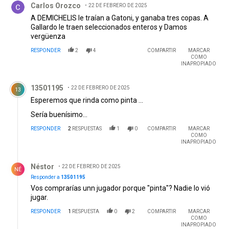
Carlos Orozco
22 DE FEBRERO DE 2025
A DEMICHELIS le traían a Gatoni, y ganaba tres copas. A
Gallardo le traen seleccionados enteros y Damos
vergüenza
RESPONDER
2
4
COMPARTIR
MARCAR
COMO
INAPROPIADO
Comentario de 13501195.
13501195
22 DE FEBRERO DE 2025
13
Esperemos que rinda como pinta ...
Sería buenísimo...
RESPONDER
2
RESPUESTAS
1
0
COMPARTIR
MARCAR
COMO
INAPROPIADO
Respuesta de Néstor .
Néstor
22 DE FEBRERO DE 2025
NÉ
Responder a
13501195
Vos comprarías unn jugador porque "pinta"? Nadie lo vió
jugar.
RESPONDER
1
RESPUESTA
0
2
COMPARTIR
MARCAR
COMO
INAPROPIADO