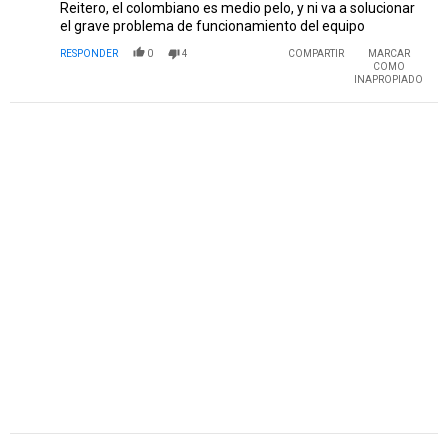
Reitero, el colombiano es medio pelo, y ni va a solucionar
el grave problema de funcionamiento del equipo
RESPONDER
0
4
COMPARTIR
MARCAR
COMO
INAPROPIADO
PUBLICIDAD
Comentario de Carlos Orozco.