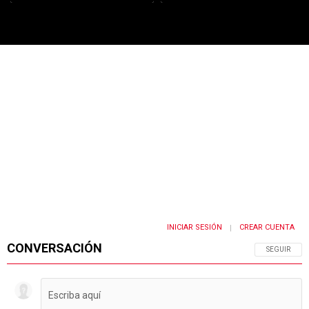
PUBLICIDAD
INICIAR SESIÓN
CREAR CUENTA
|
CONVERSACIÓN
SIGA ESTA 
SEGUIR