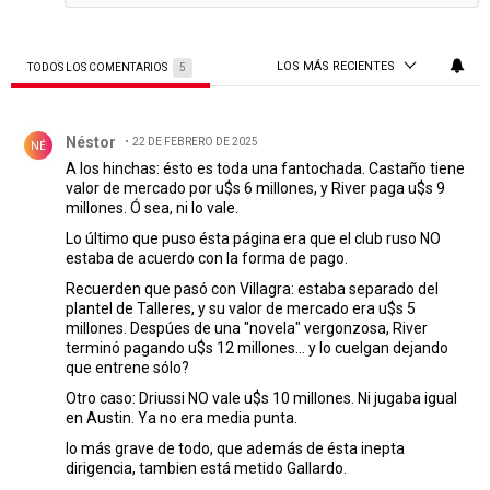
LOS MÁS RECIENTES
TODOS LOS COMENTARIOS
5
Todos los comentarios
Comentario de Néstor .
Néstor
22 DE FEBRERO DE 2025
NÉ
A los hinchas: ésto es toda una fantochada. Castaño tiene
valor de mercado por u$s 6 millones, y River paga u$s 9
millones. Ó sea, ni lo vale.
Lo último que puso ésta página era que el club ruso NO
estaba de acuerdo con la forma de pago.
Recuerden que pasó con Villagra: estaba separado del
plantel de Talleres, y su valor de mercado era u$s 5
millones. Despúes de una "novela" vergonzosa, River
terminó pagando u$s 12 millones... y lo cuelgan dejando
que entrene sólo?
Otro caso: Driussi NO vale u$s 10 millones. Ni jugaba igual
en Austin. Ya no era media punta.
lo más grave de todo, que además de ésta inepta
dirigencia, tambien está metido Gallardo.