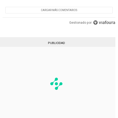
ADEMA ES UN NENE TODAVIA, SI YA LO VENDE LO
REGALA Y EL PIBE DESPUES NO CORRE MAS , QUE NO
NOS ENTEREMOS QUE YA ESTA VENDIDO PORQUE SI
CARGAR MÁS COMENTARIOS
BRITO HACE ESO TIENE QUE RENUNCIAR
EDITADO
Gestionado por
PUBLICIDAD