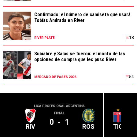
Confirmado: el número de camiseta que usará
Tobías Andrada en River
18
RIVER PLATE
Subiabre y Salas se fueron: el monto de las
opciones de compra que les puso River
54
MERCADO DE PASES 2026
LIGA PROFESIONAL ARGENTINA
LIGA PR
FINAL
0
-
1
RIV
ROS
TIG