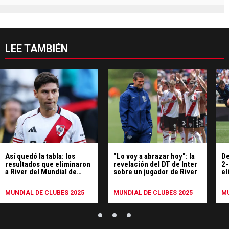
LEE TAMBIÉN
Así quedó la tabla: los
"Lo voy a abrazar hoy": la
De
resultados que eliminaron
revelación del DT de Inter
2-
a River del Mundial de
sobre un jugador de River
el
Clubes
Cl
MUNDIAL DE CLUBES 2025
MUNDIAL DE CLUBES 2025
MU