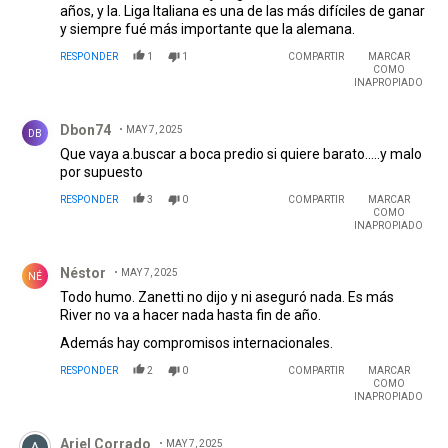
años, y la. Liga Italiana es una de las más difíciles de ganar
y siempre fué más importante que la alemana.
RESPONDER
1
1
COMPARTIR
MARCAR
COMO
INAPROPIADO
Comentario de Dbon74.
Dbon74
MAY 7, 2025
DB
Que vaya a.buscar a boca predio si quiere barato.....y malo
por supuesto
RESPONDER
3
0
COMPARTIR
MARCAR
COMO
INAPROPIADO
Comentario de Néstor .
Néstor
MAY 7, 2025
NÉ
Todo humo. Zanetti no dijo y ni aseguró nada. Es más
River no va a hacer nada hasta fin de año.
Además hay compromisos internacionales.
RESPONDER
2
0
COMPARTIR
MARCAR
COMO
INAPROPIADO
Comentario de Ariel Corrado.
Ariel Corrado
MAY 7, 2025