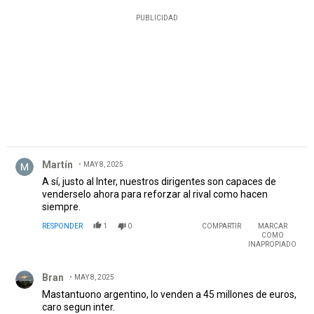
PUBLICIDAD
Comentario de Martín.
Martín
MAY 8, 2025
A sí, justo al Inter, nuestros dirigentes son capaces de
venderselo ahora para reforzar al rival como hacen
siempre.
RESPONDER
1
0
COMPARTIR
MARCAR
COMO
INAPROPIADO
Comentario de Bran.
Bran
MAY 8, 2025
Mastantuono argentino, lo venden a 45 millones de euros,
caro segun inter.