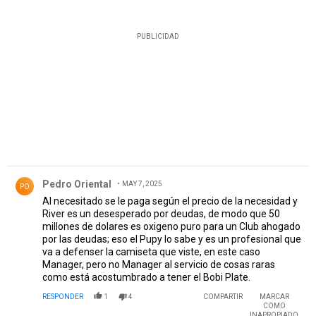
PUBLICIDAD
Comentario de Pedro Oriental.
Pedro Oriental
MAY 7, 2025
PO
Al necesitado se le paga según el precio de la necesidad y
River es un desesperado por deudas, de modo que 50
millones de dolares es oxigeno puro para un Club ahogado
por las deudas; eso el Pupy lo sabe y es un profesional que
va a defenser la camiseta que viste, en este caso
Manager, pero no Manager al servicio de cosas raras
como está acostumbrado a tener el Bobi Plate.
RESPONDER
1
4
COMPARTIR
MARCAR
COMO
INAPROPIADO