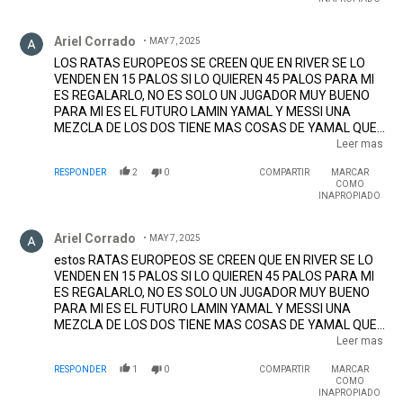
Comentario de Ariel Corrado.
Ariel Corrado
MAY 7, 2025
LOS RATAS EUROPEOS SE CREEN QUE EN RIVER SE LO
VENDEN EN 15 PALOS SI LO QUIEREN 45 PALOS PARA MI
ES REGALARLO, NO ES SOLO UN JUGADOR MUY BUENO
PARA MI ES EL FUTURO LAMIN YAMAL Y MESSI UNA
MEZCLA DE LOS DOS TIENE MAS COSAS DE YAMAL QUE
DE MESSI PASA QUE A LOS SUDAMERICANOS NO LOS
Leer mas
PAGAN BIEN ESTE PIBE MENOS DE 70 PALOS NO LO DEBE
RESPONDER
2
0
COMPARTIR
MARCAR
VENDER Y DEBEN VENDERLO DESPUES DEL MUNDIAL
COMO
2026 QUE SEGURO LO VA A JUGAR Y VALE EL DOBLE ,
INAPROPIADO
ADEMA ES UN NENE TODAVIA, SI YA LO VENDE LO
Comentario de Ariel Corrado.
REGALA Y EL PIBE DESPUES NO CORRE MAS , QUE NO
Ariel Corrado
MAY 7, 2025
NOS ENTEREMOS QUE YA ESTA VENDIDO PORQUE SI
BRITO HACE ESO TIENE QUE RENUNCIAR ,MINIMO 70
estos RATAS EUROPEOS SE CREEN QUE EN RIVER SE LO
PALOS SINO PARA QUE INVIERTEN EN INFERIORES
VENDEN EN 15 PALOS SI LO QUIEREN 45 PALOS PARA MI
ES REGALARLO, NO ES SOLO UN JUGADOR MUY BUENO
PARA MI ES EL FUTURO LAMIN YAMAL Y MESSI UNA
MEZCLA DE LOS DOS TIENE MAS COSAS DE YAMAL QUE
DE MESSI PASA QUE A LOS SUDAMERICANOS NO LOS
Leer mas
PAGAN BIEN ESTE PIBE MENOS DE 70 PALOS NO LO DEBE
RESPONDER
1
0
COMPARTIR
MARCAR
VENDER Y DEBEN VENDERLO DESPUES DEL MUNDIAL
COMO
2026 QUE SEGURO LO VA A JUGAR Y VALE EL DOBLE ,
INAPROPIADO