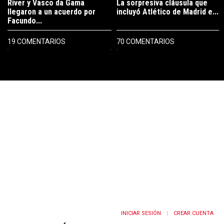
River y Vasco da Gama
La sorpresiva cláusula que
llegaron a un acuerdo por
incluyó Atlético de Madrid e...
Facundo...
19 COMENTARIOS
70 COMENTARIOS
PUBLICIDAD
INICIAR SESIÓN
CREAR CUENTA
|