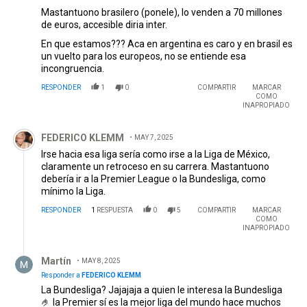
Mastantuono brasilero (ponele), lo venden a 70 millones
de euros, accesible diria inter.
En que estamos??? Aca en argentina es caro y en brasil es
un vuelto para los europeos, no se entiende esa
incongruencia.
RESPONDER
1
0
COMPARTIR
MARCAR
COMO
INAPROPIADO
Comentario de FEDERICO KLEMM.
FEDERICO KLEMM
MAY 7, 2025
Irse hacia esa liga sería como irse a la Liga de México,
claramente un retroceso en su carrera. Mastantuono
debería ir a la Premier League o la Bundesliga, como
mínimo la Liga.
RESPONDER
1
RESPUESTA
0
5
COMPARTIR
MARCAR
COMO
INAPROPIADO
Respuesta de Martín.
Martín
MAY 8, 2025
Responder a
FEDERICO KLEMM
La Bundesliga? Jajajaja a quien le interesa la Bundesliga
🤌 la Premier sí es la mejor liga del mundo hace muchos