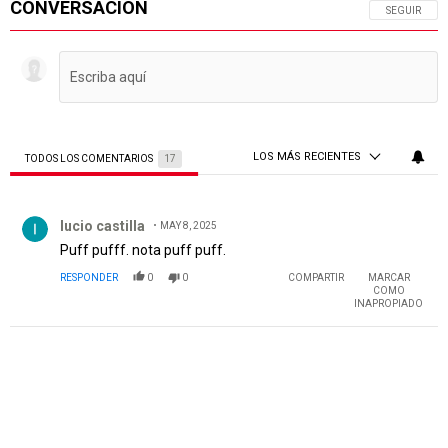
CONVERSACIÓN
SIGA ESTA 
SEGUIR
LOS MÁS RECIENTES
TODOS LOS COMENTARIOS
17
Todos los comentarios
Comentario de lucio castilla.
lucio castilla
MAY 8, 2025
Puff pufff. nota puff puff.
RESPONDER
0
0
COMPARTIR
MARCAR
COMO
INAPROPIADO