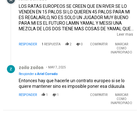
LOS RATAS EUROPEOS SE CREEN QUE EN RIVER SE LO
VENDEN EN 15 PALOS SI LO QUIEREN 45 PALOS PARA MI
ES REGALARLO, NO ES SOLO UN JUGADOR MUY BUENO
PARA MI ES EL FUTURO LAMIN YAMAL Y MESSI UNA
MEZCLA DE LOS DOS TIENE MAS COSAS DE YAMAL QUE
DE MESSI PASA QUE A LOS SUDAMERICANOS NO LOS
Leer mas
PAGAN BIEN ESTE PIBE MENOS DE 70 PALOS NO LO DEBE
RESPONDER
1
RESPUESTA
2
0
COMPARTIR
MARCAR
VENDER Y DEBEN VENDERLO DESPUES DEL MUNDIAL
COMO
2026 QUE SEGURO LO VA A JUGAR Y VALE EL DOBLE ,
INAPROPIADO
ADEMA ES UN NENE TODAVIA, SI YA LO VENDE LO
Respuesta de zoilo zoilon.
REGALA Y EL PIBE DESPUES NO CORRE MAS , QUE NO
zoilo zoilon
NOS ENTEREMOS QUE YA ESTA VENDIDO PORQUE SI
MAY 7, 2025
BRITO HACE ESO TIENE QUE RENUNCIAR ,MINIMO 70
Responder a
Ariel Corrado
PALOS SINO PARA QUE INVIERTEN EN INFERIORES,
Entonces hay que hacerle un contrato europeo si se lo
HAGANSE VALER CON LOS EUROPEOS SI LOS REGALAN
quiere mantener sino es imposible poner esa cláusula.
NUNCA LOS VAN A VALORAR , MENOS DE 70 PALOS NO
RESPONDER
1
1
COMPARTIR
MARCAR
SE VENDE, VAS A VER COMO LA VAN A PONER
COMO
INAPROPIADO