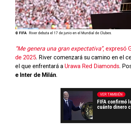
©
FIFA
River debuta el 17 de junio en el Mundial de Clubes.
“Me genera una gran expectativa”
, expresó 
de 2025
. River comenzará su camino en el ce
el que enfrentará a
Urawa Red Diamonds
. Po
e Inter de Milán
.
VER TAMBIÉN
FIFA confirmó l
cuánto dinero c