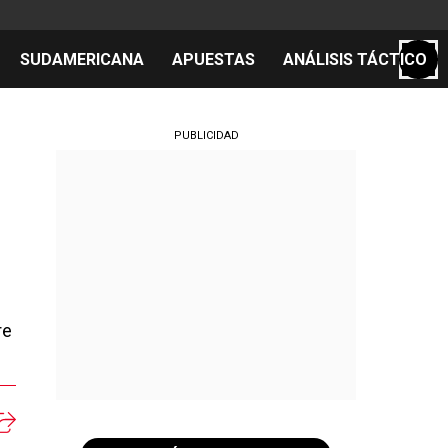
SUDAMERICANA
APUESTAS
ANÁLISIS TÁCTICO
S
PUBLICIDAD
cos
el día
re