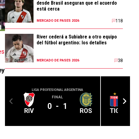
desde Brasil aseguran que el acuerdo
está cerca
118
MERCADO DE PASES 2026
River cederá a Subiabre a otro equipo
del fútbol argentino: los detalles
es
38
MERCADO DE PASES 2026
ey
LIGA PROFESIONAL ARGENTINA
LIGA PROFE
FINAL
0
-
1
RIV
ROS
TIG