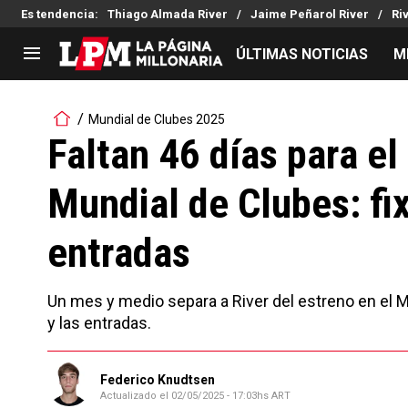
Es tendencia
:
Thiago Almada River
Jaime Peñarol River
Ri
ÚLTIMAS NOTICIAS
M
LIGA PROFESIONAL
TORNEOS
Mundial de Clubes 2025
Noticias
Copa Sudamericana
Faltan 46 días para el
Tabla de posiciones
Copa Argentina
Mundial de Clubes: fix
Fixture
Selección Argentina
Reserva
entradas
Un mes y medio separa a River del estreno en el M
y las entradas.
Federico Knudtsen
Actualizado el
02/05/2025 - 17:03hs ART