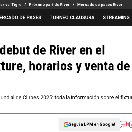
ver vs. Tigre
Próximo partido River
Mercado de pases River
ERCADO DE PASES
TORNEO CLAUSURA
STREAMING
MILLONARIOS
LPM PARA EL HINCHA
APUESTA
Mercado de Pases
Streaming
Noticias
 debut de River en el
Análisis tácticos
Entradas
Guías
ture, horarios y venta de
Juanfer Quintero
Hinchas
Códigos
Chacho Coudet
Los goles de River
Pronósti
Ex River
Entrevistas
Apuesta d
undial de Clubes 2025: toda la información sobre el fixtu
Seguí a LPM en Google!
4