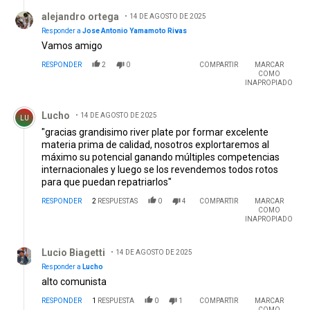
Respuesta de alejandro ortega.
alejandro ortega
14 DE AGOSTO DE 2025
Responder a
Jose Antonio Yamamoto Rivas
Vamos amigo
RESPONDER
2
0
COMPARTIR
MARCAR
COMO
INAPROPIADO
Comentario de Lucho.
Lucho
14 DE AGOSTO DE 2025
LU
"gracias grandisimo river plate por formar excelente
materia prima de calidad, nosotros explortaremos al
máximo su potencial ganando múltiples competencias
internacionales y luego se los revendemos todos rotos
para que puedan repatriarlos"
RESPONDER
2
RESPUESTAS
0
4
COMPARTIR
MARCAR
COMO
INAPROPIADO
Respuesta de Lucio Biagetti.
Lucio Biagetti
14 DE AGOSTO DE 2025
Responder a
Lucho
alto comunista
RESPONDER
1
RESPUESTA
0
1
COMPARTIR
MARCAR
COMO