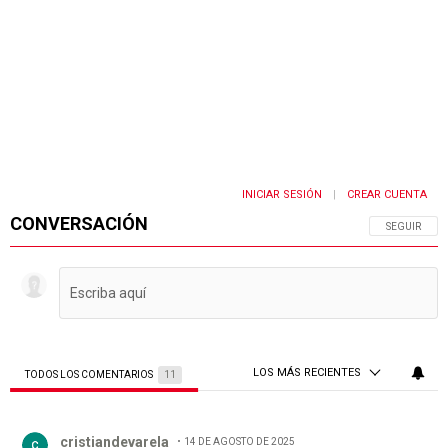
INICIAR SESIÓN
CREAR CUENTA
|
CONVERSACIÓN
SIGA ESTA 
SEGUIR
LOS MÁS RECIENTES
TODOS LOS COMENTARIOS
11
Todos los comentarios
Comentario de cristiandevarela.
cristiandevarela
14 DE AGOSTO DE 2025