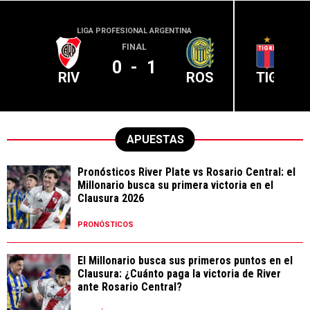
LIGA PROFESIONAL ARGENTINA
LIGA PR
FINAL
0
-
1
RIV
ROS
TIG
APUESTAS
Pronósticos River Plate vs Rosario Central: el
Millonario busca su primera victoria en el
Clausura 2026
PRONÓSTICOS
El Millonario busca sus primeros puntos en el
Clausura: ¿Cuánto paga la victoria de River
ante Rosario Central?