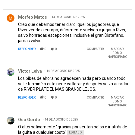
Comentario de Morfeo Matos.
Morfeo Matos
14 DE AGOSTO DE 2025
Creo que debemos tener claro, que los jugadores que
River vende a europa, dificilmente vuelvan a jugar a River,
salvo honradas escepciones, inclusive el gran Distefano,
jamas volvio.
RESPONDER
0
0
COMPARTIR
MARCAR
COMO
INAPROPIADO
Comentario de Victor Leiva.
Victor Leiva
14 DE AGOSTO DE 2025
Los pibes de ahora no agradecen nada pero cuando todo
se le terminé a este nene va llorar y después se va acordar
de RIVER PLATE EL MAS GRANDE LEJOS.
RESPONDER
0
0
COMPARTIR
MARCAR
COMO
INAPROPIADO
Comentario de Oso Gordo.
Oso Gordo
14 DE AGOSTO DE 2025
O alternativamente "gracias por ser tan bolos e ir atrás de
la guita a cualquier costo"
EDITADO