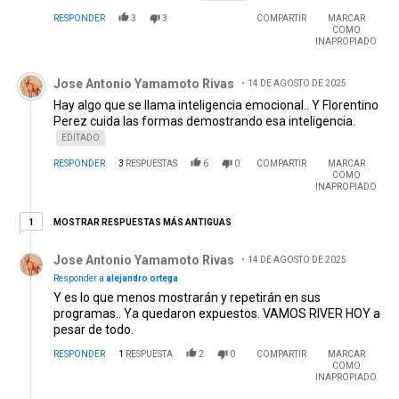
RESPONDER
3
3
COMPARTIR
MARCAR
COMO
INAPROPIADO
Comentario de Jose Antonio Yamamoto Rivas.
Jose Antonio Yamamoto Rivas
14 DE AGOSTO DE 2025
Hay algo que se llama inteligencia emocional.. Y Florentino
Perez cuida las formas demostrando esa inteligencia.
EDITADO
RESPONDER
3
RESPUESTAS
6
0
COMPARTIR
MARCAR
COMO
INAPROPIADO
1 respuesta más antiguas
MOSTRAR RESPUESTAS MÁS ANTIGUAS
1
Respuesta de Jose Antonio Yamamoto Rivas.
Jose Antonio Yamamoto Rivas
14 DE AGOSTO DE 2025
Responder a
alejandro ortega
Y es lo que menos mostrarán y repetirán en sus
programas.. Ya quedaron expuestos. VAMOS RIVER HOY a
pesar de todo.
RESPONDER
1
RESPUESTA
2
0
COMPARTIR
MARCAR
COMO
INAPROPIADO