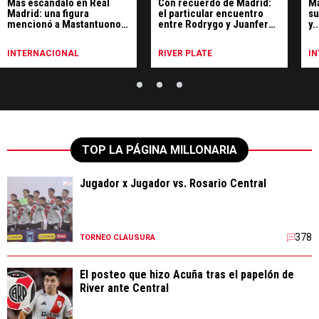
Más escándalo en Real
Con recuerdo de Madrid:
Ma
Madrid: una figura
el particular encuentro
su
mencionó a Mastantuono
entre Rodrygo y Juanfer
y.
para apuntar contra
Quintero
co
Arbeloa
INTERNACIONAL
RIVER PLATE
I
TOP LA PÁGINA MILLONARIA
Jugador x Jugador vs. Rosario Central
378
TORNEO CLAUSURA
El posteo que hizo Acuña tras el papelón de
River ante Central