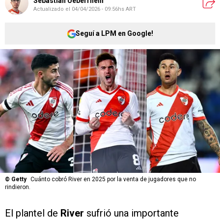
Sebastian Ueberrhein
Actualizado el
04/04/2026 - 09:56hs ART
Seguí a LPM en Google!
©
Getty
Cuánto cobró River en 2025 por la venta de jugadores que no
rindieron.
El plantel de
River
sufrió una importante