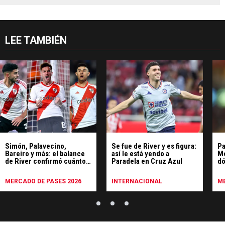
LEE TAMBIÉN
Simón, Palavecino,
Se fue de River y es figura:
Pa
Bareiro y más: el balance
así le está yendo a
Mé
de River confirmó cuántos
Paradela en Cruz Azul
dó
millones de dólares
un
recibió en ventas durante
MERCADO DE PASES 2026
INTERNACIONAL
ME
2025