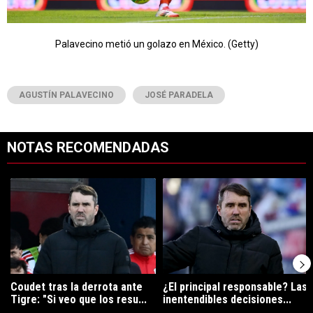
Palavecino metió un golazo en México. (Getty)
AGUSTÍN PALAVECINO
JOSÉ PARADELA
NOTAS RECOMENDADAS
Este listado muestra los artículos con más comentarios en los últimos 7
Un artículo de tendencia con el título "Coudet tras la derrota ante Ti
Un artículo de tendencia con el tí
Coudet tras la derrota ante
¿El principal responsable? Las
Tigre: "Si veo que los resu...
inentendibles decisiones...