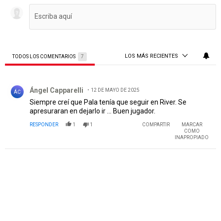
LOS MÁS RECIENTES
TODOS LOS COMENTARIOS
7
Todos los comentarios
Comentario de Ángel Capparelli.
Ángel Capparelli
12 DE MAYO DE 2025
ÁC
Siempre creí que Pala tenía que seguir en River. Se
apresuraran en dejarlo ir ... Buen jugador.
RESPONDER
1
1
COMPARTIR
MARCAR
COMO
INAPROPIADO