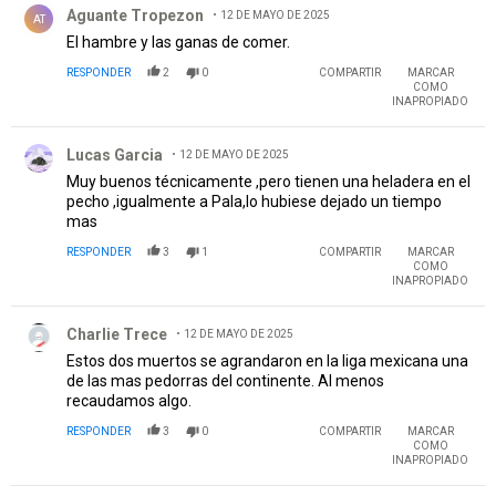
Aguante Tropezon
12 DE MAYO DE 2025
AT
El hambre y las ganas de comer.
RESPONDER
2
0
COMPARTIR
MARCAR
COMO
INAPROPIADO
Comentario de Lucas Garcia.
Lucas Garcia
12 DE MAYO DE 2025
Muy buenos técnicamente ,pero tienen una heladera en el
pecho ,igualmente a Pala,lo hubiese dejado un tiempo
mas
RESPONDER
3
1
COMPARTIR
MARCAR
COMO
INAPROPIADO
Comentario de Charlie Trece.
Charlie Trece
12 DE MAYO DE 2025
Estos dos muertos se agrandaron en la liga mexicana una
de las mas pedorras del continente. Al menos
recaudamos algo.
RESPONDER
3
0
COMPARTIR
MARCAR
COMO
INAPROPIADO