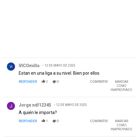
PUBLICIDAD
Comentario de VICOmillo.
VICOmillo
12 DE MAYO DE 2025
VI
Estan en una liga a su nivel. Bien por ellos
RESPONDER
2
0
COMPARTIR
MARCAR
COMO
INAPROPIADO
Comentario de Jorge ndl12345.
Jorge ndl12345
12 DE MAYO DE 2025
A quién le importa?
RESPONDER
1
0
COMPARTIR
MARCAR
COMO
INAPROPIADO
Comentario de Aguante Tropezon.