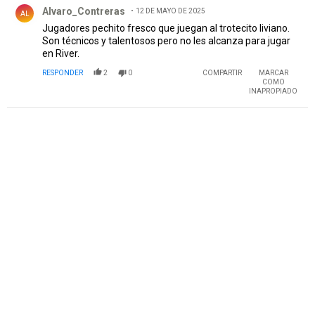
Comentario de Alvaro_Contreras.
Alvaro_Contreras
12 DE MAYO DE 2025
AL
Jugadores pechito fresco que juegan al trotecito liviano.
Son técnicos y talentosos pero no les alcanza para jugar
en River.
RESPONDER
2
0
COMPARTIR
MARCAR
COMO
INAPROPIADO
PUBLICIDAD