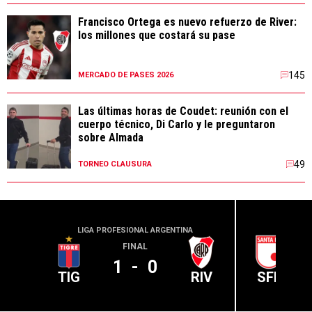
Francisco Ortega es nuevo refuerzo de River:
los millones que costará su pase
145
MERCADO DE PASES 2026
Las últimas horas de Coudet: reunión con el
cuerpo técnico, Di Carlo y le preguntaron
sobre Almada
49
TORNEO CLAUSURA
LIGA PROFESIONAL ARGENTINA
CONME
FINAL
1
-
0
TIG
RIV
SFE