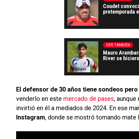
Coudet convocó 
pretemporada en
Lucero y Goytia
VER TAMBIÉN
Mauro Arambarr
River se hicier
de Uruguay
El defensor de 30 años tiene sondeos pero 
venderlo en este
mercado de pases
, aunque 
invirtió en él a mediados de 2024. En ese ma
Instagram
, donde se mostró tomando mate lu