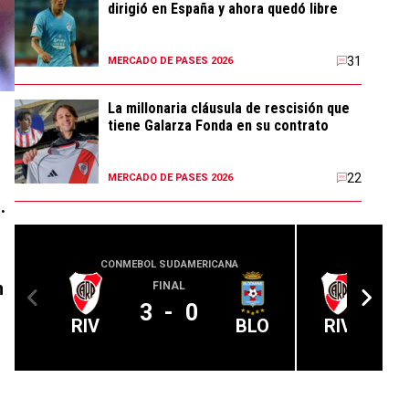
dirigió en España y ahora quedó libre
31
MERCADO DE PASES 2026
La millonaria cláusula de rescisión que
tiene Galarza Fonda en su contrato
22
MERCADO DE PASES 2026
.
CONMEBOL SUDAMERICANA
CLUB 
n
FINAL
3
-
0
RIV
BLO
RIV