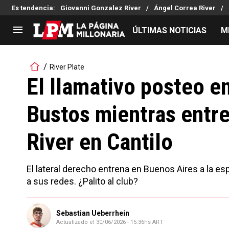
Es tendencia
:
Giovanni Gonzalez River
Ángel Correa River
ÚLTIMAS NOTICIAS
M
LIGA PROFESIONAL
TORNEOS
River Plate
Noticias
Copa Sudamericana
El llamativo posteo e
Tabla de posiciones
Copa Argentina
Bustos mientras entre
Fixture
Selección Argentina
Reserva
River en Cantilo
El lateral derecho entrena en Buenos Aires a la es
a sus redes. ¿Palito al club?
Sebastian Ueberrhein
Actualizado el
30/06/2026 - 15:36hs ART