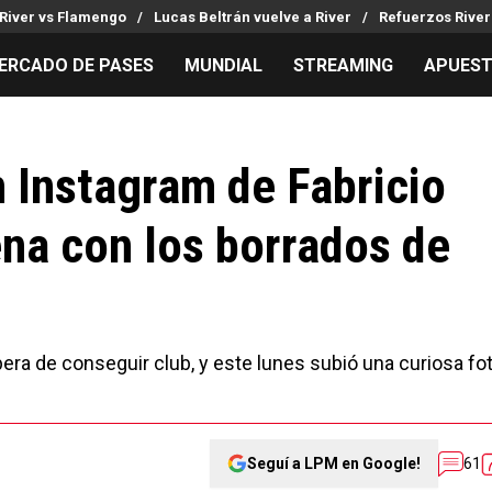
River vs Flamengo
Lucas Beltrán vuelve a River
Refuerzos River
ERCADO DE PASES
MUNDIAL
STREAMING
APUES
MILLONARIOS
LPM PARA EL HINCHA
APUESTA
Mercado de Pases
Streaming
Noticias
n Instagram de Fabricio
Análisis tácticos
Entradas
Guías
na con los borrados de
Juanfer Quintero
Hinchas
Códigos
Chacho Coudet
Los goles de River
Pronósti
Ex River
Entrevistas
Apuesta d
Apuestas
pera de conseguir club, y este lunes subió una curiosa fo
Seguí a LPM en Google!
61