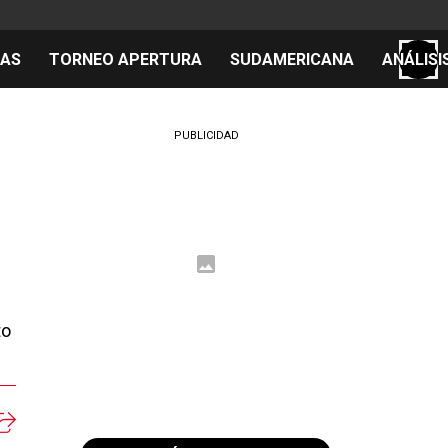
TAS
TORNEO APERTURA
SUDAMERICANA
ANÁLISI
S
PUBLICIDAD
cos
el día
 Mundial 2026
to