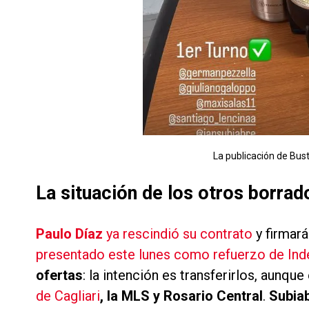
La publicación de Bust
La situación de los otros borrad
Paulo Díaz
ya rescindió su contrato
y firmará
presentado este lunes como refuerzo de Ind
ofertas
: la intención es transferirlos, aunque
de Cagliari
, la MLS y Rosario Central
.
Subiab