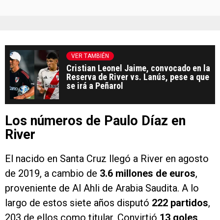
VER TAMBIÉN
Cristian Leonel Jaime, convocado en la
Reserva de River vs. Lanús, pese a que
se irá a Peñarol
Los números de Paulo Díaz en
River
El nacido en Santa Cruz llegó a River en agosto
de 2019, a cambio de
3.6 millones de euros
,
proveniente de Al Ahli de Arabia Saudita. A lo
largo de estos siete años disputó
222 partidos
,
203 de ellos como titular. Convirtió
13 goles
,
recibió 42 tarjetas amarillas y 3 rojas. Ganó
7
títulos
con el Manto Sagrado.