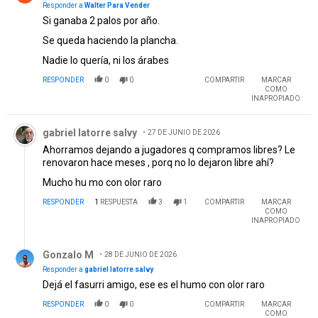
Nadie lo quería, ni los árabes
RESPONDER
0
0
COMPARTIR
MARCAR
COMO
INAPROPIADO
Comentario de gabriel latorre salvy.
gabriel latorre salvy
27 DE JUNIO DE 2026
Ahorramos dejando a jugadores q compramos libres? Le
renovaron hace meses , porq no lo dejaron libre ahí?
Mucho hu mo con olor raro
RESPONDER
1
RESPUESTA
3
1
COMPARTIR
MARCAR
COMO
INAPROPIADO
Respuesta de Gonzalo M.
Gonzalo M
28 DE JUNIO DE 2026
Responder a
gabriel latorre salvy
Dejá el fasurri amigo, ese es el humo con olor raro
RESPONDER
0
0
COMPARTIR
MARCAR
COMO
INAPROPIADO