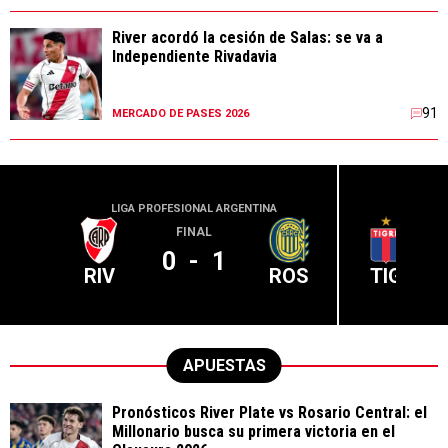
91
MERCADO DE PASES 2026
LIGA PROFESIONAL ARGENTINA
LIGA PR
FINAL
0
-
1
RIV
ROS
TIG
APUESTAS
Pronósticos River Plate vs Rosario Central: el
Millonario busca su primera victoria en el
Clausura 2026
PRONÓSTICOS