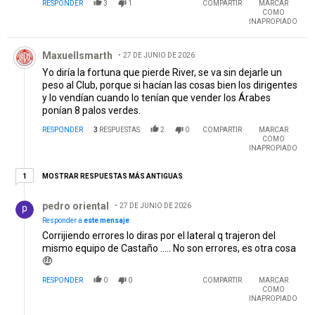
Maxuellsmarth
27 DE JUNIO DE 2026
Yo diría la fortuna que pierde River, se va sin dejarle un
peso al Club, porque si hacían las cosas bien los dirigentes
y lo vendían cuando lo tenían que vender los Árabes
ponían 8 palos verdes.
RESPONDER
3
RESPUESTAS
2
0
COMPARTIR
MARCAR
COMO
INAPROPIADO
1 respuesta más antiguas
MOSTRAR RESPUESTAS MÁS ANTIGUAS
1
Respuesta de pedro oriental.
pedro oriental
27 DE JUNIO DE 2026
Responder a
este mensaje
Corrijiendo errores lo diras por el lateral q trajeron del
mismo equipo de Castaño ..... No son errores, es otra cosa
🤑
RESPONDER
0
0
COMPARTIR
MARCAR
COMO
INAPROPIADO
Respuesta de Ruben.
Ruben
28 DE JUNIO DE 2026
Responder a
Maxuellsmarth
El que le dijo no se vaya, cuando ya había arreglado todo