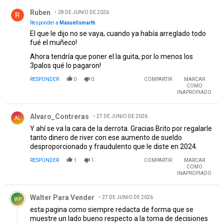
fué el muñeco!
Ahora tendría que poner el la guita, por lo menos los
3palos qué lo pagaron!
RESPONDER
0
0
COMPARTIR
MARCAR
COMO
INAPROPIADO
Comentario de Alvaro_Contreras.
Alvaro_Contreras
27 DE JUNIO DE 2026
AL
Y ahí se va la cara de la derrota. Gracias Brito por regalarle
tanto dinero de river con ese aumento de sueldo
desproporcionado y fraudulento que le diste en 2024.
RESPONDER
1
1
COMPARTIR
MARCAR
COMO
INAPROPIADO
Comentario de Walter Para Vender.
Walter Para Vender
27 DE JUNIO DE 2026
WP
esta pagina como siempre redacta de forma que se
muestre un lado bueno respecto a la toma de decisiones
en los ultimos años respecto a los movimientos de
dinero(principalmente los rarísimos,innecesarios e
injustificados)Podrian haberle pedido al jugador que traiga
al menos una oferta de 1Millon así al menos queda algo