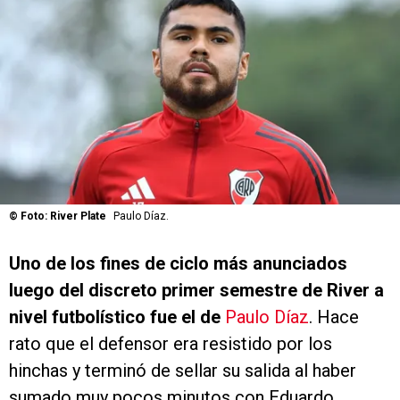
©
Foto: River Plate
Paulo Díaz.
Uno de los fines de ciclo más anunciados
luego del discreto primer semestre de River a
nivel futbolístico fue el de
Paulo Díaz
. Hace
rato que el defensor era resistido por los
hinchas y terminó de sellar su salida al haber
sumado muy pocos minutos con Eduardo
Coudet. Luego de rescindir su contrato y
ser
presentado en el Atlanta United de la Major