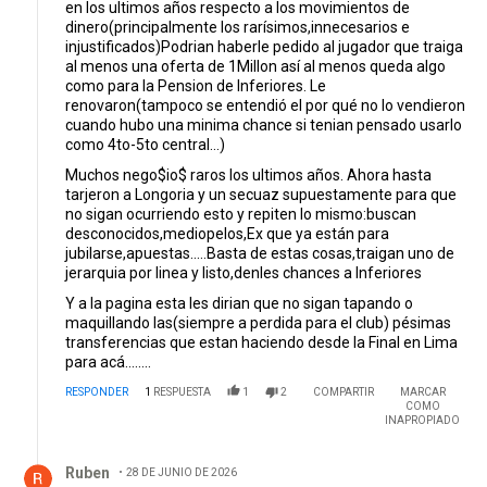
como para la Pension de Inferiores. Le
renovaron(tampoco se entendió el por qué no lo vendieron
cuando hubo una minima chance si tenian pensado usarlo
como 4to-5to central...)
Muchos nego$io$ raros los ultimos años. Ahora hasta
tarjeron a Longoria y un secuaz supuestamente para que
no sigan ocurriendo esto y repiten lo mismo:buscan
desconocidos,mediopelos,Ex que ya están para
jubilarse,apuestas.....Basta de estas cosas,traigan uno de
jerarquia por linea y listo,denles chances a Inferiores
Y a la pagina esta les dirian que no sigan tapando o
maquillando las(siempre a perdida para el club) pésimas
transferencias que estan haciendo desde la Final en Lima
para acá........
RESPONDER
1
RESPUESTA
1
2
COMPARTIR
MARCAR
COMO
INAPROPIADO
Respuesta de Ruben.
Ruben
28 DE JUNIO DE 2026
Responder a
Walter Para Vender
Si ganaba 2 palos por año.
Se queda haciendo la plancha.