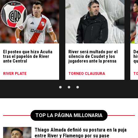
El posteo que hizo Acuña
River será multado por el
De
tras el papelón de River
silencio de Coudet y los
hi
ante Central
jugadores ante la prensa
qu
pe
Ce
RIVER PLATE
TORNEO CLAUSURA
T
TOP LA PÁGINA MILLONARIA
Thiago Almada definió su postura en la puja
entre River y Flamengo por su pase
174
MERCADO DE PASES 2026