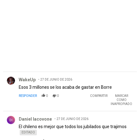
Comentario de WakeUp.
WakeUp
27 DE JUNIO DE 2026
Esos 3 millones se los acaba de gastar en Borre
RESPONDER
0
0
COMPARTIR
MARCAR
COMO
INAPROPIADO
Comentario de Daniel Iacovone.
Daniel Iacovone
27 DE JUNIO DE 2026
DI
El chileno es mejor que todos los jubilados que trajimos
EDITADO
RESPONDER
3
1
COMPARTIR
MARCAR
COMO
INAPROPIADO
Comentario de Maxuellsmarth.