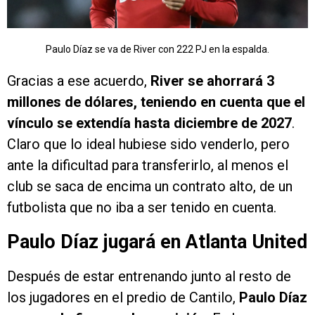
Paulo Díaz se va de River con 222 PJ en la espalda.
Gracias a ese acuerdo,
River se ahorrará 3
millones de dólares, teniendo en cuenta que el
vínculo se extendía hasta diciembre de 2027
.
Claro que lo ideal hubiese sido venderlo, pero
ante la dificultad para transferirlo, al menos el
club se saca de encima un contrato alto, de un
futbolista que no iba a ser tenido en cuenta.
Paulo Díaz jugará en Atlanta United
Después de estar entrenando junto al resto de
los jugadores en el predio de Cantilo,
Paulo Díaz
ya puso la firma en la rescisión
. En los
próximos días estará viajando a Estados Unidos,
donde
firmará un contrato por dos temporadas