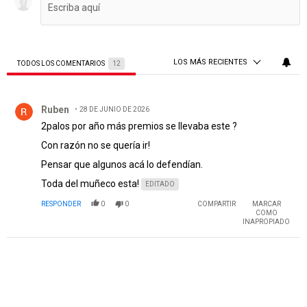
LOS MÁS RECIENTES
TODOS LOS COMENTARIOS
12
Todos los comentarios
Comentario de Ruben.
Ruben
28 DE JUNIO DE 2026
2palos por año más premios se llevaba este ?
Con razón no se quería ir!
Pensar que algunos acá lo defendían.
Toda del muñeco esta!
EDITADO
RESPONDER
0
0
COMPARTIR
MARCAR
COMO
INAPROPIADO
PUBLICIDAD