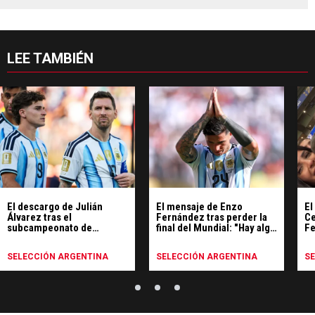
LEE TAMBIÉN
El descargo de Julián
El mensaje de Enzo
El
Álvarez tras el
Fernández tras perder la
Ce
subcampeonato de
final del Mundial: "Hay algo
Fe
Argentina en el Mundial
más grande que un
ex
resultado"
SELECCIÓN ARGENTINA
SELECCIÓN ARGENTINA
S