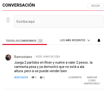
CONVERSACIÓN
SIGA ESTA 
SEGUIR
LOS MÁS RECIENTES
TODOS LOS COMENTARIOS
13
Todos los comentarios
Comentario de Ramoniano.
Ramoniano
30 DE JUNIO DE 2026
Juega 2 partidos en River y vuelve a valer 2 pesos...la
camiseta pesa y ya demostró que no está a ala
altura..pero si se puede vender bien
RESPONDER
0
0
COMPARTIR
MARCAR
COMO
INAPROPIADO