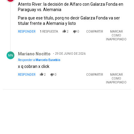
Atento River: la decisión de Alfaro con Galarza Fonda en
Paraguay vs. Alemania
Para que ese titulo, porq no decir Galarza Fonda va ser
titular frente a Alemania y listo
RESPONDER
1
RESPUESTA
2
0
COMPARTIR
MARCAR
COMO
INAPROPIADO
Respuesta de Mariano Nocitto.
Mariano Nocitto
29 DE JUNIO DE 2026
MN
Responder a
Marcelo Eusebio
x q cobran x click
RESPONDER
2
0
COMPARTIR
MARCAR
COMO
INAPROPIADO
PUBLICIDAD