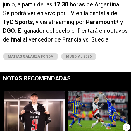
junio, a partir de las
17.30 horas
de Argentina.
Se podrá ver en vivo por TV en la pantalla de
TyC Sports
, y vía streaming por
Paramount+
y
DGO
. El ganador del duelo enfrentará en octavos
de final al vencedor de Francia vs. Suecia.
MATIAS GALARZA FONDA
MUNDIAL 2026
NOTAS RECOMENDADAS
Este listado muestra los artículos con más comentarios en los últimos 7
Un artículo de tendencia con el título "Increíble: por qué Facundo C
Un artículo de tendencia con el t