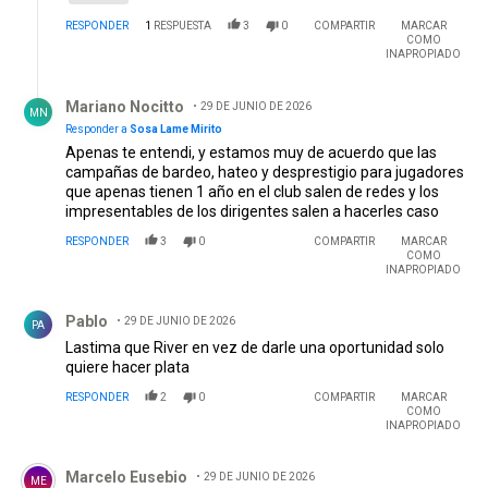
RESPONDER
1
RESPUESTA
3
0
COMPARTIR
MARCAR
COMO
INAPROPIADO
Respuesta de Mariano Nocitto.
Mariano Nocitto
29 DE JUNIO DE 2026
MN
Responder a
Sosa Lame Mirito
Apenas te entendi, y estamos muy de acuerdo que las
campañas de bardeo, hateo y desprestigio para jugadores
que apenas tienen 1 año en el club salen de redes y los
impresentables de los dirigentes salen a hacerles caso
RESPONDER
3
0
COMPARTIR
MARCAR
COMO
INAPROPIADO
Comentario de Pablo .
Pablo
29 DE JUNIO DE 2026
PA
Lastima que River en vez de darle una oportunidad solo
quiere hacer plata
RESPONDER
2
0
COMPARTIR
MARCAR
COMO
INAPROPIADO
Comentario de Marcelo Eusebio.
Marcelo Eusebio
29 DE JUNIO DE 2026
ME