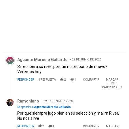
Comentario de Aguante Marcelo Gallardo.
Aguante Marcelo Gallardo
29 DE JUNIO DE 2026
AM
Si recupera su nivel porque no probarlo de nuevo?
Veremos hoy
RESPONDER
1
RESPUESTA
2
1
COMPARTIR
MARCAR
COMO
INAPROPIADO
Respuesta de Ramoniano.
Ramoniano
29 DE JUNIO DE 2026
Responder a
Aguante Marcelo Gallardo
Por que siempre jugó bien en su selección y mal rn River.
No nos sirve
RESPONDER
2
1
COMPARTIR
MARCAR