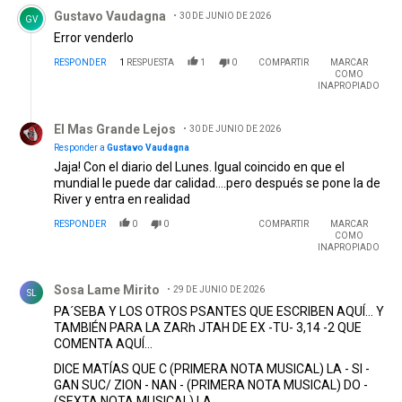
Comentario de Gustavo Vaudagna.
Gustavo Vaudagna
30 DE JUNIO DE 2026
GV
Error venderlo
RESPONDER
1
RESPUESTA
1
0
COMPARTIR
MARCAR
COMO
INAPROPIADO
Respuesta de El Mas Grande Lejos.
El Mas Grande Lejos
30 DE JUNIO DE 2026
Responder a
Gustavo Vaudagna
Jaja! Con el diario del Lunes. Igual coincido en que el
mundial le puede dar calidad....pero después se pone la de
River y entra en realidad
RESPONDER
0
0
COMPARTIR
MARCAR
COMO
INAPROPIADO
Comentario de Sosa Lame Mirito.
Sosa Lame Mirito
29 DE JUNIO DE 2026
SL
PA´SEBA Y LOS OTROS PSANTES QUE ESCRIBEN AQUÍ... Y
TAMBIÉN PARA LA ZARh JTAH DE EX -TU- 3,14 -2 QUE
COMENTA AQUÍ...
DICE MATÍAS QUE C (PRIMERA NOTA MUSICAL) LA - SI -
GAN SUC/ ZION - NAN - (PRIMERA NOTA MUSICAL) DO -
(SEXTA NOTA MUSICAL) LA