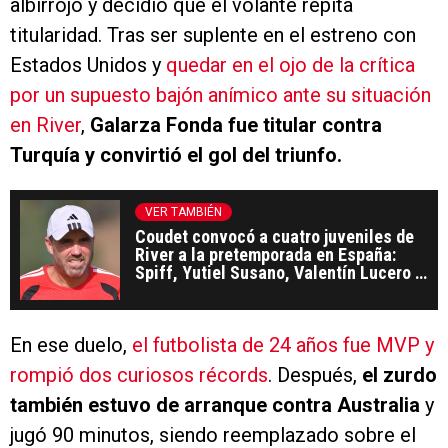
albirrojo y decidió que el volante repita
titularidad. Tras ser suplente en el estreno con
Estados Unidos y
quedar en el ojo de la crítica
por un supuesto bajón anímico ante su situación
en River
,
Galarza Fonda fue titular contra
Turquía y convirtió el gol del triunfo.
VER TAMBIÉN
Coudet convocó a cuatro juveniles de
River a la pretemporada en España:
Spiff, Yutiel Susano, Valentín Lucero y
Goytia
En ese duelo,
el futbolista de 24 años fue MVP y
rompió dos curiosos récords
. Después,
el zurdo
también estuvo de arranque contra Australia
y
jugó 90 minutos, siendo reemplazado sobre el