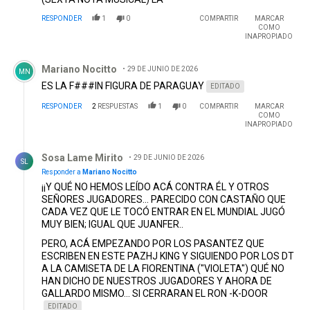
RESPONDER
1
0
COMPARTIR
MARCAR
COMO
INAPROPIADO
Comentario de Mariano Nocitto.
Mariano Nocitto
29 DE JUNIO DE 2026
MN
ES LA F###IN FIGURA DE PARAGUAY
EDITADO
RESPONDER
2
RESPUESTAS
1
0
COMPARTIR
MARCAR
COMO
INAPROPIADO
Respuesta de Sosa Lame Mirito.
Sosa Lame Mirito
29 DE JUNIO DE 2026
SL
Responder a
Mariano Nocitto
¡¡Y QUÉ NO HEMOS LEÍDO ACÁ CONTRA ÉL Y OTROS
SEÑORES JUGADORES... PARECIDO CON CASTAÑO QUE
CADA VEZ QUE LE TOCÓ ENTRAR EN EL MUNDIAL JUGÓ
MUY BIEN; IGUAL QUE JUANFER..
PERO, ACÁ EMPEZANDO POR LOS PASANTEZ QUE
ESCRIBEN EN ESTE PAZHJ KING Y SIGUIENDO POR LOS DT
A LA CAMISETA DE LA FIORENTINA ("VIOLETA") QUÉ NO
HAN DICHO DE NUESTROS JUGADORES Y AHORA DE
GALLARDO MISMO... SI CERRARAN EL RON -K-DOOR
EDITADO