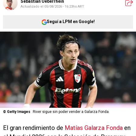
Sebastian Ueberrhein
Actualizado el
05/08/2026 - 16:23hs ART
Seguí a LPM en Google!
©
Getty Images
River sigue sin poder vender a Galarza Fonda.
El gran rendimiento de
Matías Galarza Fonda
en