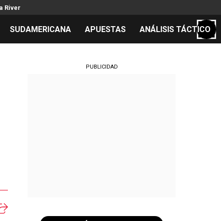
a River
SUDAMERICANA
APUESTAS
ANÁLISIS TÁCTICO
S
PUBLICIDAD
cos
el día