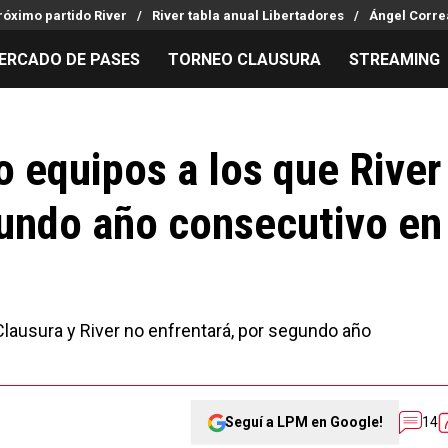
róximo partido River
River tabla anual Libertadores
Ángel Corre
ERCADO DE PASES
TORNEO CLAUSURA
STREAMING
MILLONARIOS
LPM PARA EL HINCHA
APUESTA
Mercado de Pases
Streaming
Noticias
o equipos a los que River
Análisis tácticos
Entradas
Guías
gundo año consecutivo en
Juanfer Quintero
Hinchas
Códigos
Chacho Coudet
Los goles de River
Pronósti
Ex River
Entrevistas
Apuesta d
Clausura y River no enfrentará, por segundo año
Seguí a LPM en Google!
14