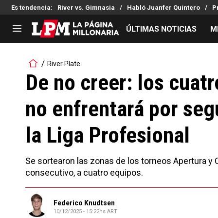
Es tendencia
:
River vs. Gimnasia
Habló Juanfer Quintero
P
ÚLTIMAS NOTICIAS
M
LIGA PROFESIONAL
TORNEOS
River Plate
Noticias
Copa Sudamericana
De no creer: los cuatr
Tabla de posiciones
Copa Argentina
no enfrentará por se
Fixture
Selección Argentina
Reserva
la Liga Profesional
Se sortearon las zonas de los torneos Apertura y 
consecutivo, a cuatro equipos.
Federico Knudtsen
10/12/2025 - 15:22hs ART