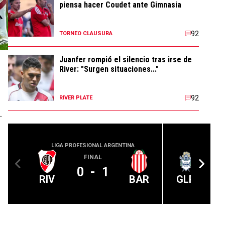
piensa hacer Coudet ante Gimnasia
92
TORNEO CLAUSURA
Juanfer rompió el silencio tras irse de
River: "Surgen situaciones..."
92
RIVER PLATE
.
LIGA PROFESIONAL ARGENTINA
LIGA PROFE
FINAL
0
-
1
RIV
BAR
GLP