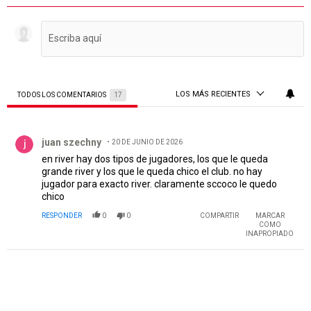
LOS MÁS RECIENTES
TODOS LOS COMENTARIOS
17
Todos los comentarios
Comentario de juan szechny.
juan szechny
20 DE JUNIO DE 2026
en river hay dos tipos de jugadores, los que le queda
grande river y los que le queda chico el club. no hay
jugador para exacto river. claramente sccoco le quedo
chico
RESPONDER
0
0
COMPARTIR
MARCAR
COMO
INAPROPIADO