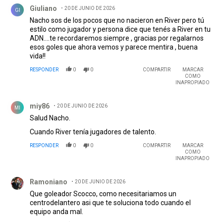
Comentario de Giuliano .
Giuliano
20 DE JUNIO DE 2026
GI
Nacho sos de los pocos que no nacieron en River pero tú
estilo como jugador y persona dice que tenés a River en tu
ADN....te recordaremos siempre , gracias por regalarnos
esos goles que ahora vemos y parece mentira , buena
vida!!
RESPONDER
0
0
COMPARTIR
MARCAR
COMO
INAPROPIADO
Comentario de miy86.
miy86
20 DE JUNIO DE 2026
MI
Salud Nacho.
Cuando River tenía jugadores de talento.
RESPONDER
0
0
COMPARTIR
MARCAR
COMO
INAPROPIADO
Comentario de Ramoniano.
Ramoniano
20 DE JUNIO DE 2026
Que goleador Scocco, como necesitariamos un
centrodelantero asi que te soluciona todo cuando el
equipo anda mal.