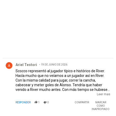
PUBLICIDAD
Comentario de Ariel Testori.
Ariel Testori
19 DE JUNIO DE 2026
Scocco representó al jugador típico e histórico de River.
Hacía mucho que no veíamos a un jugador así en River.
Con la misma calidad para jugar, correr la cancha,
cabecear y meter goles de Alonso. Tendría que haber
venido a River mucho antes. Con más tiempo se hubiese
convertido en un idolo indiscutido de River. Nunca entendí
Leer mas
por que se fue de River si todavía podía seguir jugando
RESPONDER
1
0
COMPARTIR
MARCAR
bien. Grande Scocco! Siempre te recordaremos.
COMO
INAPROPIADO