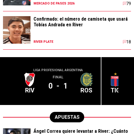
79
MERCADO DE PASES 2026
Confirmado: el número de camiseta que usará
Tobías Andrada en River
18
RIVER PLATE
LIGA PROFESIONAL ARGENTINA
LIGA PR
FINAL
0
-
1
RIV
ROS
TIG
APUESTAS
Ángel Correa quiere levantar a River: ¿Cuánto