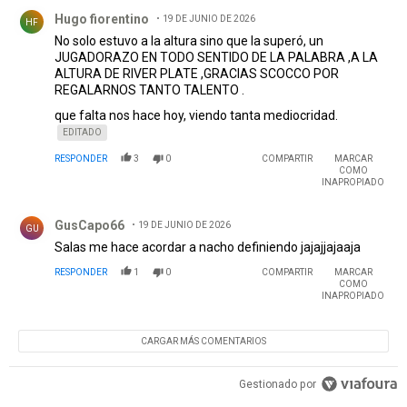
Comentario de Hugo fiorentino.
Hugo fiorentino
19 DE JUNIO DE 2026
HF
No solo estuvo a la altura sino que la superó, un
JUGADORAZO EN TODO SENTIDO DE LA PALABRA ,A LA
ALTURA DE RIVER PLATE ,GRACIAS SCOCCO POR
REGALARNOS TANTO TALENTO .
que falta nos hace hoy, viendo tanta mediocridad.
EDITADO
RESPONDER
3
0
COMPARTIR
MARCAR
COMO
INAPROPIADO
Comentario de GusCapo66.
GusCapo66
19 DE JUNIO DE 2026
GU
Salas me hace acordar a nacho definiendo jajajjajaaja
RESPONDER
1
0
COMPARTIR
MARCAR
COMO
INAPROPIADO
CARGAR MÁS COMENTARIOS
Gestionado por