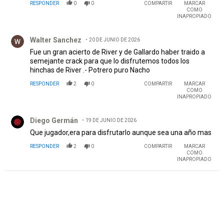
RESPONDER
0
0
COMPARTIR
MARCAR
COMO
INAPROPIADO
Comentario de Walter Sanchez.
Walter Sanchez
20 DE JUNIO DE 2026
Fue un gran acierto de River y de Gallardo haber traido a
semejante crack para que lo disfrutemos todos los
hinchas de River .- Potrero puro Nacho
RESPONDER
2
0
COMPARTIR
MARCAR
COMO
INAPROPIADO
Comentario de Diego Germán .
Diego Germán
19 DE JUNIO DE 2026
Que jugador,era para disfrutarlo aunque sea una año mas
RESPONDER
2
0
COMPARTIR
MARCAR
COMO
INAPROPIADO