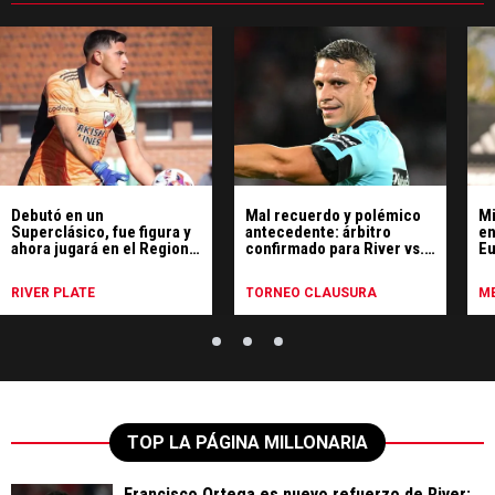
Debutó en un
Mal recuerdo y polémico
Mi
Superclásico, fue figura y
antecedente: árbitro
en
ahora jugará en el Regional
confirmado para River vs.
Eu
Amateur
Tigre
Ma
RIVER PLATE
TORNEO CLAUSURA
ME
TOP LA PÁGINA MILLONARIA
Francisco Ortega es nuevo refuerzo de River: