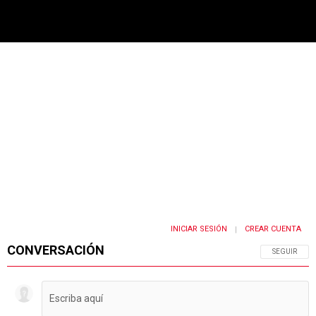
PUBLICIDAD
INICIAR SESIÓN
CREAR CUENTA
|
CONVERSACIÓN
SIGA ESTA 
SEGUIR