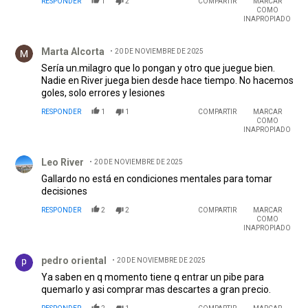
RESPONDER
1
2
COMPARTIR
MARCAR
COMO
INAPROPIADO
Comentario de Marta Alcorta.
Marta Alcorta
20 DE NOVIEMBRE DE 2025
Sería un.milagro que lo pongan y otro que juegue bien.
Nadie en River juega bien desde hace tiempo. No hacemos
goles, solo errores y lesiones
RESPONDER
1
1
COMPARTIR
MARCAR
COMO
INAPROPIADO
Comentario de Leo River.
Leo River
20 DE NOVIEMBRE DE 2025
Gallardo no está en condiciones mentales para tomar
decisiones
RESPONDER
2
2
COMPARTIR
MARCAR
COMO
INAPROPIADO
Comentario de pedro oriental.
pedro oriental
20 DE NOVIEMBRE DE 2025
Ya saben en q momento tiene q entrar un pibe para
quemarlo y asi comprar mas descartes a gran precio.