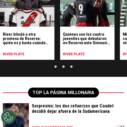
River blindó a otra
Quiénes son los cuatro
Mi
promesa de Reserva:
juveniles que debutaron
co
quién es y hasta cuándo
en Reserva ante Gimnasia
ot
firmó
de Mendoza
Sp
Re
RIVER PLATE
RIVER PLATE
RI
TOP LA PÁGINA MILLONARIA
Sorpresivo: los dos refuerzos que Coudet
decidió dejar afuera de la Sudamericana