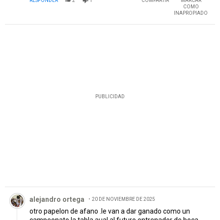
RESPONDER
2
1
COMPARTIR
MARCAR
COMO
INAPROPIADO
PUBLICIDAD
Comentario de alejandro ortega.
alejandro ortega
20 DE NOVIEMBRE DE 2025
otro papelon de afano .le van a dar ganado como un
campeonato la tabla aual al futuro entrenador de boca