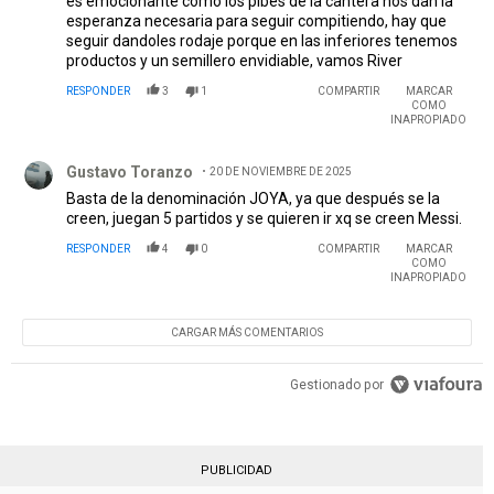
es emocionante cómo los pibes de la cantera nos dan la
esperanza necesaria para seguir compitiendo, hay que
seguir dandoles rodaje porque en las inferiores tenemos
productos y un semillero envidiable, vamos River
RESPONDER
3
1
COMPARTIR
MARCAR
COMO
INAPROPIADO
Comentario de Gustavo Toranzo.
Gustavo Toranzo
20 DE NOVIEMBRE DE 2025
Basta de la denominación JOYA, ya que después se la
creen, juegan 5 partidos y se quieren ir xq se creen Messi.
RESPONDER
4
0
COMPARTIR
MARCAR
COMO
INAPROPIADO
CARGAR MÁS COMENTARIOS
Gestionado por
PUBLICIDAD