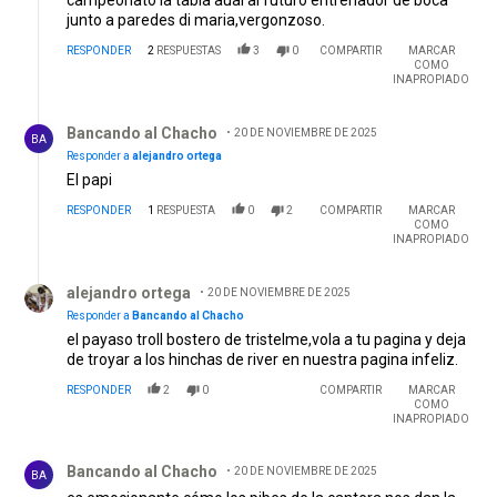
junto a paredes di maria,vergonzoso.
RESPONDER
2
RESPUESTAS
3
0
COMPARTIR
MARCAR
COMO
INAPROPIADO
Respuesta de Bancando al Chacho .
Bancando al Chacho
20 DE NOVIEMBRE DE 2025
BA
Responder a
alejandro ortega
El papi
RESPONDER
1
RESPUESTA
0
2
COMPARTIR
MARCAR
COMO
INAPROPIADO
Respuesta de alejandro ortega.
alejandro ortega
20 DE NOVIEMBRE DE 2025
Responder a
Bancando al Chacho
el payaso troll bostero de tristelme,vola a tu pagina y deja
de troyar a los hinchas de river en nuestra pagina infeliz.
RESPONDER
2
0
COMPARTIR
MARCAR
COMO
INAPROPIADO
Comentario de Bancando al Chacho .
Bancando al Chacho
20 DE NOVIEMBRE DE 2025
BA