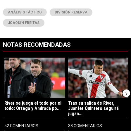
ANÁLISIS TÁCTICO
DIVISIÓN RESERVA
JOAQUÍN FREITAS
NOTAS RECOMENDADAS
Este listado muestra los artículos con más comentarios en los últimos 7
Un artículo de tendencia con el título "River se juega el todo por el 
Un artículo de tendencia con el tí
River se juega el todo por el
Tras su salida de River,
todo: Ortega y Andrada po...
Juanfer Quintero seguirá
jugan...
52 COMENTARIOS
38 COMENTARIOS