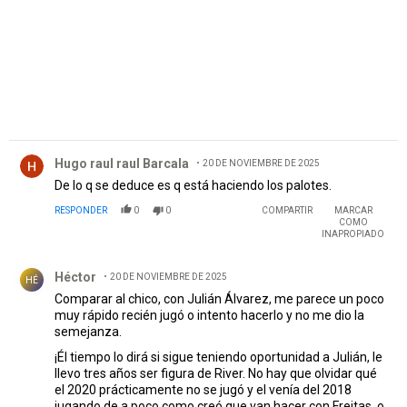
Comentario de Hugo raul raul Barcala.
Hugo raul raul Barcala
20 DE NOVIEMBRE DE 2025
De lo q se deduce es q está haciendo los palotes.
RESPONDER
0
0
COMPARTIR
MARCAR
COMO
INAPROPIADO
Comentario de Héctor .
Héctor
20 DE NOVIEMBRE DE 2025
HÉ
Comparar al chico, con Julián Álvarez, me parece un poco
muy rápido recién jugó o intento hacerlo y no me dio la
semejanza.
¡Él tiempo lo dirá si sigue teniendo oportunidad a Julián, le
llevo tres años ser figura de River. No hay que olvidar qué
el 2020 prácticamente no se jugó y el venía del 2018
jugando de a poco como creó que van hacer con Freitas, o