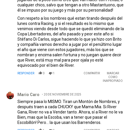
cualquier chico, salvo que tengan a otro Mastantuono, que
él se impuso por su juego y más por su personalidad!
Con respeto a los nombres qué estan tirando después del
lunes contra Racing, y si el resultado es lo mismo que
venimos viendo desde todo que se quedó eliminando de la
Copa Libertadores, del año pasado y peor este año si
Stéfano Di Carlos, sigue haciendo lo que ya hizo con Brito
y compañía vamos derecho a jugar por el penúltimo lugar
el año que viene con estos jugadores, más los que se
nombran y encima salen fortuna y no juegan quiere decir
que River, está muy mal para peor ojala yo esté
equivocado por el bien de River.
RESPONDER
0
1
COMPARTIR
MARCAR
COMO
INAPROPIADO
Comentario de Mario Caro.
Mario Caro
20 DE NOVIEMBRE DE 2025
Siempre pasa lo MISMO. Tiran un Montón de Nombres, y
después traen a cada CHUCKY que Mama Mia. Si River
Gana, River no va a Vender tanto. Ahora, sí a River no le va
Bien, mas que la Escoba, van a tener que pasar el
Escobillón! Pero... la que usan los Barrenderos.