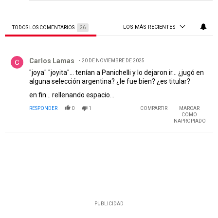
LOS MÁS RECIENTES
TODOS LOS COMENTARIOS
26
Todos los comentarios
Comentario de Carlos Lamas.
Carlos Lamas
20 DE NOVIEMBRE DE 2025
"joya" "joyita"... tenían a Panichelli y lo dejaron ir... ¿jugó en
alguna selección argentina? ¿le fue bien? ¿es titular?
en fin... rellenando espacio...
RESPONDER
0
1
COMPARTIR
MARCAR
COMO
INAPROPIADO
PUBLICIDAD