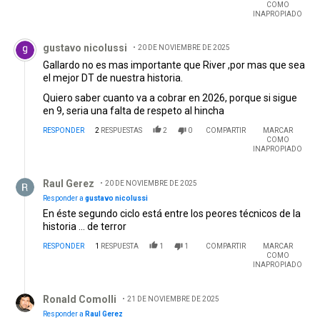
COMO
INAPROPIADO
Comentario de gustavo nicolussi.
gustavo nicolussi
20 DE NOVIEMBRE DE 2025
Gallardo no es mas importante que River ,por mas que sea
el mejor DT de nuestra historia.
Quiero saber cuanto va a cobrar en 2026, porque si sigue
en 9, seria una falta de respeto al hincha
RESPONDER
2
RESPUESTAS
2
0
COMPARTIR
MARCAR
COMO
INAPROPIADO
Respuesta de Raul Gerez.
Raul Gerez
20 DE NOVIEMBRE DE 2025
Responder a
gustavo nicolussi
En éste segundo ciclo está entre los peores técnicos de la
historia ... de terror
RESPONDER
1
RESPUESTA
1
1
COMPARTIR
MARCAR
COMO
INAPROPIADO
Respuesta de Ronald Comolli.
Ronald Comolli
21 DE NOVIEMBRE DE 2025
Responder a
Raul Gerez