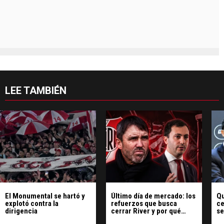
LEE TAMBIÉN
El Monumental se hartó y
Último día de mercado: los
Qu
explotó contra la
refuerzos que busca
ce
dirigencia
cerrar River y por qué
se
tendrá más tiempo para