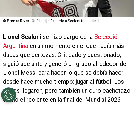
©
Prensa River
Qué le dijo Gallardo a Scaloni tras la final.
Lionel Scaloni
se hizo cargo de la
Selección
Argentina
en un momento en el que había más
dudas que certezas. Criticado y cuestionado,
siguió adelante y generó un grupo alrededor de
Lionel Messi para hacer lo que se debía hacer
desde hace mucho tiempo: jugar al fútbol. Los
títulos llegaron, pero también un duro cachetazo
como el reciente en la final del Mundial 2026
contra España que lo llevó a poner en suspenso
su continuidad. A modo de agradecimiento,
Marcelo Gallardo
le dedicó unas palabras.