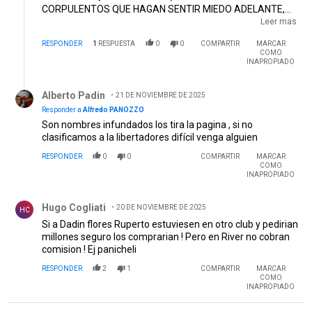
CORPULENTOS QUE HAGAN SENTIR MIEDO ADELANTE,
NO QUE SE APICHONEN Y SEAN LOS MISMOS DE
Leer mas
SIEMPRE, NO HAY ATAQUE E RIVER PLATE, EL FUTBOL SIN
RESPONDER
1
RESPUESTA
0
0
COMPARTIR
MARCAR
ATACANTES ES UN EQUIPO MUERTO
COMO
INAPROPIADO
Respuesta de Alberto Padin.
Alberto Padin
21 DE NOVIEMBRE DE 2025
Responder a
Alfredo PANOZZO
Son nombres infundados los tira la pagina , si no
clasificamos a la libertadores difícil venga alguien
RESPONDER
0
0
COMPARTIR
MARCAR
COMO
INAPROPIADO
Comentario de Hugo Cogliati.
Hugo Cogliati
20 DE NOVIEMBRE DE 2025
HC
Si a Dadin flores Ruperto estuviesen en otro club y pedirian
millones seguro los comprarian ! Pero en River no cobran
comision ! Ej panicheli
RESPONDER
2
1
COMPARTIR
MARCAR
COMO
INAPROPIADO