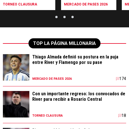
incorporar
TORNEO CLAUSURA
MERCADO DE PASES 2026
ME
TOP LA PÁGINA MILLONARIA
Thiago Almada definió su postura en la puja
entre River y Flamengo por su pase
174
MERCADO DE PASES 2026
Con un importante regreso: los convocados de
River para recibir a Rosario Central
18
TORNEO CLAUSURA