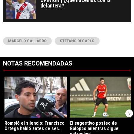
OPINIÓN | ¿Qué hacemos con la
delantera?
MARCELO GALLARDO
STEFANO DI CARLO
NOTAS RECOMENDADAS
Este listado muestra los artículos con más comentarios en los últimos 7
Un artículo de tendencia con el título "Rompió el silencio: Francisco 
Un artículo de tendencia con el tí
Rompió el silencio: Francisco
El sugestivo posteo de
Ortega habló antes de ser...
Galoppo mientras sigue
entrenánd...