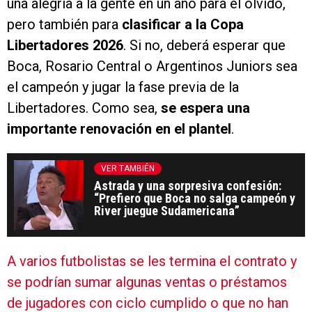
una alegría a la gente en un año para el olvido,
pero también para
clasificar a la Copa
Libertadores 2026
. Si no, deberá esperar que
Boca, Rosario Central o Argentinos Juniors sea
el campeón y jugar la fase previa de la
Libertadores. Como sea,
se espera una
importante renovación en el plantel
.
VER TAMBIÉN
Astrada y una sorpresiva confesión:
“Prefiero que Boca no salga campeón y
River juegue Sudamericana”
A varios futbolistas se les termina el contrato y
se podrían sumar algunas ventas o préstamos
de jugadores con ciclo cumplido o que no han