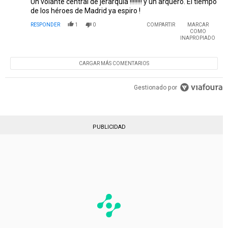
Un volante central de jerarquía !!!!!!!! y un arquero. El tiempo
de los héroes de Madrid ya espiro !
RESPONDER
1
0
COMPARTIR
MARCAR
COMO
INAPROPIADO
CARGAR MÁS COMENTARIOS
Gestionado por
PUBLICIDAD