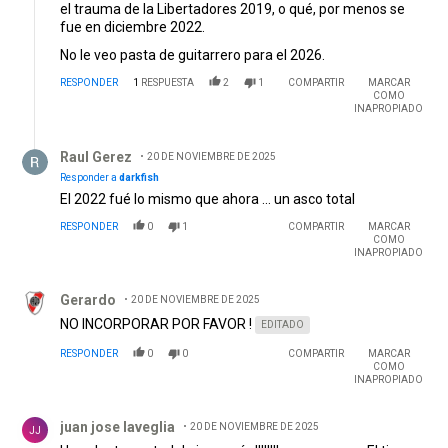
el trauma de la Libertadores 2019, o qué, por menos se
fue en diciembre 2022.
No le veo pasta de guitarrero para el 2026.
RESPONDER
1
RESPUESTA
2
1
COMPARTIR
MARCAR
COMO
INAPROPIADO
Respuesta de Raul Gerez.
Raul Gerez
20 DE NOVIEMBRE DE 2025
Responder a
darkfish
El 2022 fué lo mismo que ahora ... un asco total
RESPONDER
0
1
COMPARTIR
MARCAR
COMO
INAPROPIADO
Comentario de Gerardo.
Gerardo
20 DE NOVIEMBRE DE 2025
NO INCORPORAR POR FAVOR !
EDITADO
RESPONDER
0
0
COMPARTIR
MARCAR
COMO
INAPROPIADO
Comentario de juan jose laveglia.
juan jose laveglia
20 DE NOVIEMBRE DE 2025
JJ