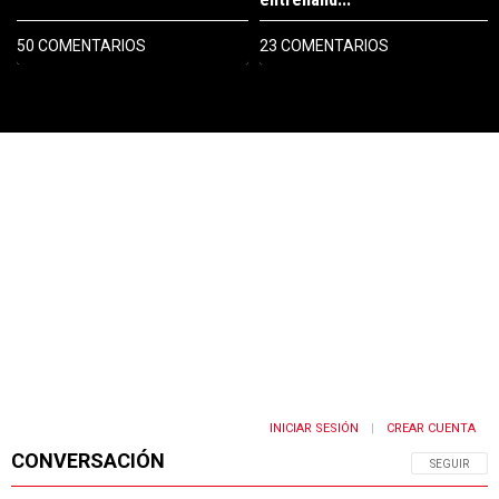
50 COMENTARIOS
23 COMENTARIOS
PUBLICIDAD
INICIAR SESIÓN
CREAR CUENTA
|
CONVERSACIÓN
SIGA ESTA 
SEGUIR