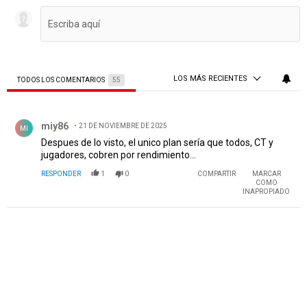
LOS MÁS RECIENTES
TODOS LOS COMENTARIOS
55
Todos los comentarios
Comentario de miy86.
miy86
21 DE NOVIEMBRE DE 2025
MI
Despues de lo visto, el unico plan sería que todos, CT y
jugadores, cobren por rendimiento...
RESPONDER
1
0
COMPARTIR
MARCAR
COMO
INAPROPIADO