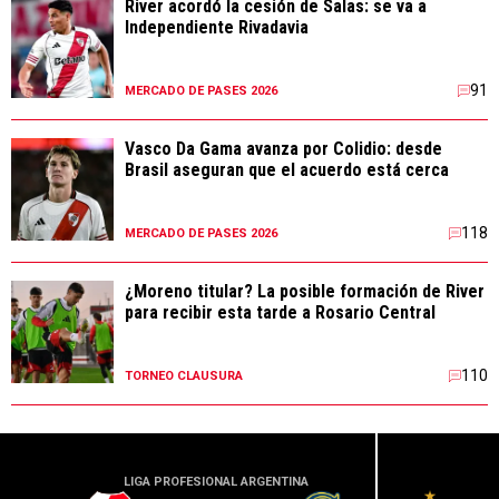
River acordó la cesión de Salas: se va a
Independiente Rivadavia
91
MERCADO DE PASES 2026
Vasco Da Gama avanza por Colidio: desde
Brasil aseguran que el acuerdo está cerca
118
MERCADO DE PASES 2026
¿Moreno titular? La posible formación de River
para recibir esta tarde a Rosario Central
110
TORNEO CLAUSURA
LIGA PROFESIONAL ARGENTINA
LIGA PR