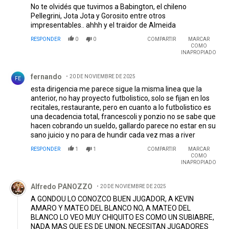
No te olvidés que tuvimos a Babington, el chileno
Pellegrini, Jota Jota y Gorosito entre otros
impresentables.. ahhh y el traidor de Almeida
RESPONDER
0
0
COMPARTIR
MARCAR
COMO
INAPROPIADO
Comentario de fernando.
fernando
20 DE NOVIEMBRE DE 2025
FE
esta dirigencia me parece sigue la misma linea que la
anterior, no hay proyecto futbolistico, solo se fijan en los
recitales, restaurante, pero en cuanto a lo futbolistico es
una decadencia total, francescoli y ponzio no se sabe que
hacen cobrando un sueldo, gallardo parece no estar en su
sano juicio y no para de hundir cada vez mas a river
RESPONDER
1
1
COMPARTIR
MARCAR
COMO
INAPROPIADO
Comentario de Alfredo PANOZZO.
Alfredo PANOZZO
20 DE NOVIEMBRE DE 2025
A GONDOU LO CONOZCO BUEN JUGADOR, A KEVIN
AMARO Y MATEO DEL BLANCO NO, A MATEO DEL
BLANCO LO VEO MUY CHIQUITO ES COMO UN SUBIABRE,
NADA MAS QUE ES DE UNION, NECESITAN JUGADORES