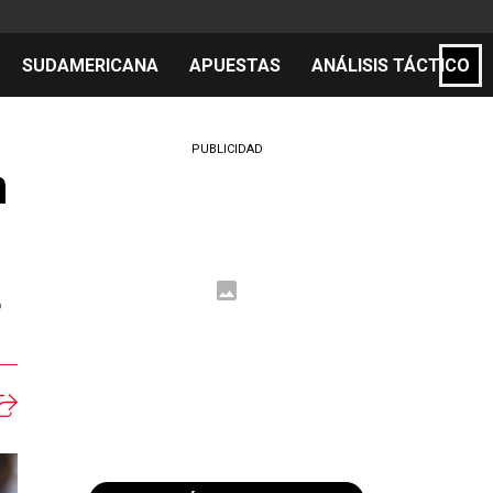
SUDAMERICANA
APUESTAS
ANÁLISIS TÁCTICO
S
PUBLICIDAD
n
cos
el día
o