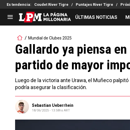
Es tendencia
:
Coudet River Tigre
Puntajes River Tigre
Próx
ÚLTIMAS NOTICIAS
M
LIGA PROFESIONAL
TORNEOS
Mundial de Clubes 2025
Noticias
Copa Sudamericana
Gallardo ya piensa en
Tabla de posiciones
Copa Argentina
partido de mayor impo
Fixture
Selección Argentina
Reserva
Luego de la victoria ante Urawa, el Muñeco palpitó
podría asegurar la clasificación.
Sebastian Ueberrhein
18/06/2025 - 13:58hs ART