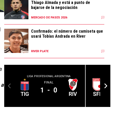
Thiago Almada y está a punto de
bajarse de la negociación
MERCADO DE PASES 2026
d
Confirmado: el número de camiseta que
usará Tobías Andrada en River
RIVER PLATE
e
LIGA PROFESIONAL ARGENTINA
CONMEBOL
FINAL
 a
1
-
0
TIG
RIV
SFE