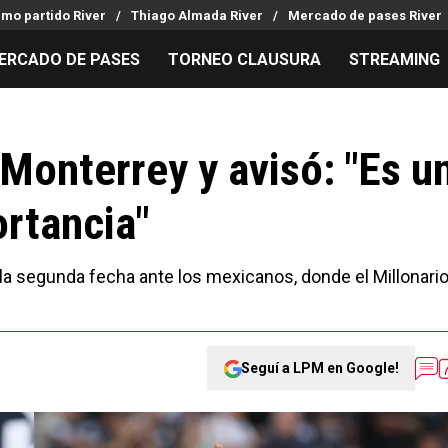
imo partido River
Thiago Almada River
Mercado de pases River
ERCADO DE PASES
TORNEO CLAUSURA
STREAMING
MILLONARIOS
LPM PARA EL HINCHA
APUESTA
Mercado de Pases
Streaming
Noticias
 Monterrey y avisó: "Es u
Análisis tácticos
Entradas
Guías
rtancia"
Juanfer Quintero
Hinchas
Códigos
Chacho Coudet
Los goles de River
Pronósti
Ex River
Entrevistas
Apuesta d
 la segunda fecha ante los mexicanos, donde el Millonari
Seguí a LPM en Google!