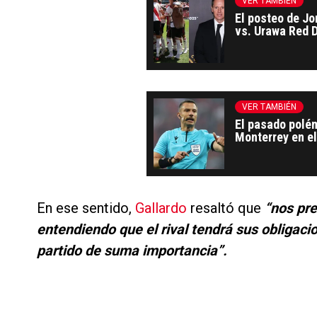
VER TAMBIÉN
El posteo de Jo
vs. Urawa Red 
VER TAMBIÉN
El pasado polémi
Monterrey en e
por prostitució
En ese sentido,
Gallardo
resaltó que
“nos pr
entendiendo que el rival tendrá sus obligac
partido de suma importancia”.