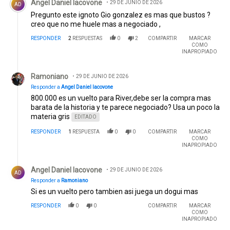
Angel Daniel Iacovone
29 DE JUNIO DE 2026
AD
Pregunto este ignoto Gio gonzalez es mas que bustos ?
creo que no me huele mas a negociado ,
RESPONDER
2
RESPUESTAS
0
2
COMPARTIR
MARCAR
COMO
INAPROPIADO
Respuesta de Ramoniano.
Ramoniano
29 DE JUNIO DE 2026
Responder a
Angel Daniel Iacovone
800.000 es un vuelto para River,debe ser la compra mas
barata de la historia y te parece negociado? Usa un poco la
materia gris
EDITADO
RESPONDER
1
RESPUESTA
0
0
COMPARTIR
MARCAR
COMO
INAPROPIADO
Respuesta de Angel Daniel Iacovone.
Angel Daniel Iacovone
29 DE JUNIO DE 2026
AD
Responder a
Ramoniano
Si es un vuelto pero tambien asi juega un dogui mas
RESPONDER
0
0
COMPARTIR
MARCAR
COMO
INAPROPIADO