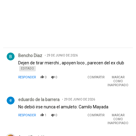
Comentario de Bencho Diaz.
Bencho Diaz
29 DE JUNIO DE 2026
Dejen de tirar mierchi , apoyen loco , parecen del ex club
EDITADO
RESPONDER
0
0
COMPARTIR
MARCAR
COMO
INAPROPIADO
Comentario de eduardo de la barrera.
eduardo de la barrera
29 DE JUNIO DE 2026
No debió irse nunca el amuleto: Camilo Mayada
RESPONDER
1
0
COMPARTIR
MARCAR
COMO
INAPROPIADO
Comentario de Angel Daniel Iacovone.