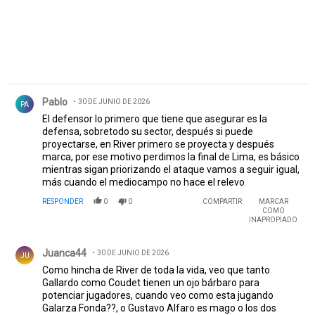
Comentario de Pablo .
Pablo
30 DE JUNIO DE 2026
PA
El defensor lo primero que tiene que asegurar es la
defensa, sobretodo su sector, después si puede
proyectarse, en River primero se proyecta y después
marca, por ese motivo perdimos la final de Lima, es básico
mientras sigan priorizando el ataque vamos a seguir igual,
más cuando el mediocampo no hace el relevo
RESPONDER
0
0
COMPARTIR
MARCAR
COMO
INAPROPIADO
Comentario de Juanca44.
Juanca44
30 DE JUNIO DE 2026
JU
Como hincha de River de toda la vida, veo que tanto
Gallardo como Coudet tienen un ojo bárbaro para
potenciar jugadores, cuando veo como esta jugando
Galarza Fonda??, o Gustavo Alfaro es mago o los dos