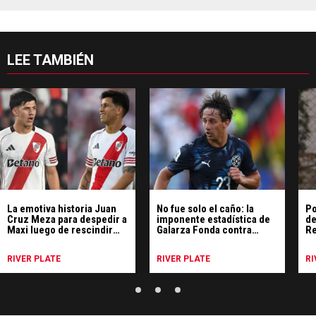
LEE TAMBIÉN
La emotiva historia Juan
No fue solo el caño: la
Po
Cruz Meza para despedir a
imponente estadística de
de
Maxi luego de rescindir
Galarza Fonda contra
Re
con River
Alemania
bo
RIVER PLATE
RIVER PLATE
RI