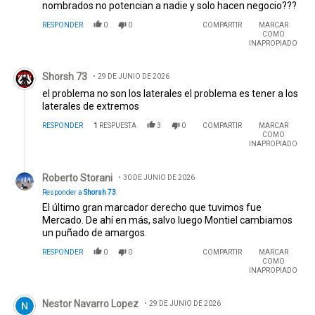
nombrados no potencian a nadie y solo hacen negocio???
RESPONDER
0
0
COMPARTIR
MARCAR
COMO
INAPROPIADO
Comentario de Shorsh 73.
Shorsh 73
29 DE JUNIO DE 2026
el problema no son los laterales el problema es tener a los
laterales de extremos
RESPONDER
1
RESPUESTA
3
0
COMPARTIR
MARCAR
COMO
INAPROPIADO
Respuesta de Roberto Storani.
Roberto Storani
30 DE JUNIO DE 2026
Responder a
Shorsh 73
El último gran marcador derecho que tuvimos fue
Mercado. De ahí en más, salvo luego Montiel cambiamos
un puñado de amargos.
RESPONDER
0
0
COMPARTIR
MARCAR
COMO
INAPROPIADO
Comentario de Nestor Navarro Lopez.
Nestor Navarro Lopez
29 DE JUNIO DE 2026