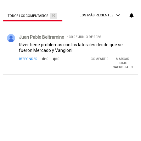
LOS MÁS RECIENTES
TODOS LOS COMENTARIOS
19
Todos los comentarios
Comentario de Juan Pablo Beltramino.
Juan Pablo Beltramino
30 DE JUNIO DE 2026
River tiene problemas con los laterales desde que se
fueron Mercado y Vangioni
RESPONDER
0
0
COMPARTIR
MARCAR
COMO
INAPROPIADO