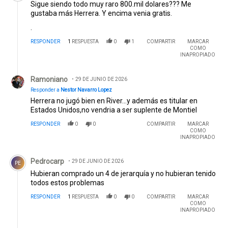
Sigue siendo todo muy raro 800.mil dolares??? Me
gustaba más Herrera. Y encima venia gratis.
.
RESPONDER
1
RESPUESTA
0
1
COMPARTIR
MARCAR
COMO
INAPROPIADO
Respuesta de Ramoniano.
Ramoniano
29 DE JUNIO DE 2026
Responder a
Nestor Navarro Lopez
Herrera no jugó bien en River...y además es titular en
Estados Unidos,no vendria a ser suplente de Montiel
RESPONDER
0
0
COMPARTIR
MARCAR
COMO
INAPROPIADO
Comentario de Pedrocarp.
Pedrocarp
29 DE JUNIO DE 2026
PE
Hubieran comprado un 4 de jerarquía y no hubieran tenido
todos estos problemas
RESPONDER
1
RESPUESTA
0
0
COMPARTIR
MARCAR
COMO
INAPROPIADO
Respuesta de Ramoniano.