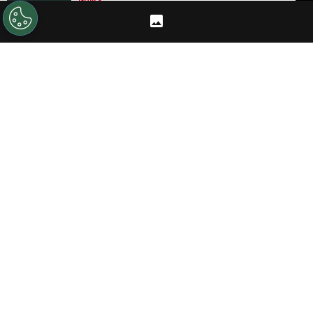
GUÍAS
Código promocional Stake en 2026
CÓDIGOS
Pronósticos River vs Blooming: el Millo busca
asegurarse el primer lugar después de la
decepción en el ámbito local
PRONÓSTICOS
LIGA PROFESIONAL