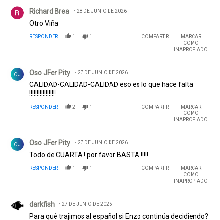
Comentario de Richard Brea.
Richard Brea
28 DE JUNIO DE 2026
Otro Viña
RESPONDER
1
1
COMPARTIR
MARCAR
COMO
INAPROPIADO
Comentario de Oso JFer Pity.
Oso JFer Pity
27 DE JUNIO DE 2026
OJ
CALIDAD-CALIDAD-CALIDAD eso es lo que hace falta
!!!!!!!!!!!!!!!!!!
RESPONDER
2
1
COMPARTIR
MARCAR
COMO
INAPROPIADO
Comentario de Oso JFer Pity.
Oso JFer Pity
27 DE JUNIO DE 2026
OJ
Todo de CUARTA ! por favor BASTA !!!!!
RESPONDER
1
1
COMPARTIR
MARCAR
COMO
INAPROPIADO
Comentario de darkfish.
darkfish
27 DE JUNIO DE 2026
Para qué trajimos al español si Enzo continúa decidiendo?