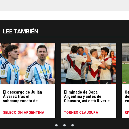
LEE TAMBIÉN
El descargo de Julián
Eliminado de Copa
Ce
Álvarez tras el
Argentina y antes del
de
subcampeonato de
Clausura, así está River en
en
Argentina en el Mundial
la tabla anual y las vías de
clasificación a la
SELECCIÓN ARGENTINA
TORNEO CLAUSURA
RI
Libertadores 2027