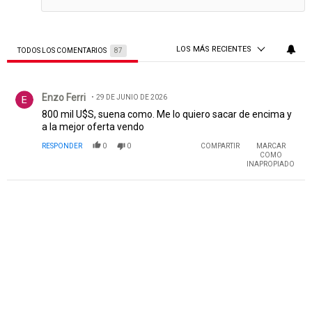
LOS MÁS RECIENTES
TODOS LOS COMENTARIOS
87
Todos los comentarios
Comentario de Enzo Ferri.
Enzo Ferri
29 DE JUNIO DE 2026
800 mil U$S, suena como. Me lo quiero sacar de encima y
a la mejor oferta vendo
RESPONDER
0
0
COMPARTIR
MARCAR
COMO
INAPROPIADO