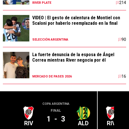
214
RIVER PLATE
VIDEO | El gesto de calentura de Montiel con
Scaloni por haberlo reemplazado en la final
90
SELECCIÓN ARGENTINA
La fuerte denuncia de la esposa de Ángel
Correa mientras River negocia por él
16
MERCADO DE PASES 2026
COPA ARGENTINA
LIGA PR
FINAL
1
-
3
RIV
ALD
RIV