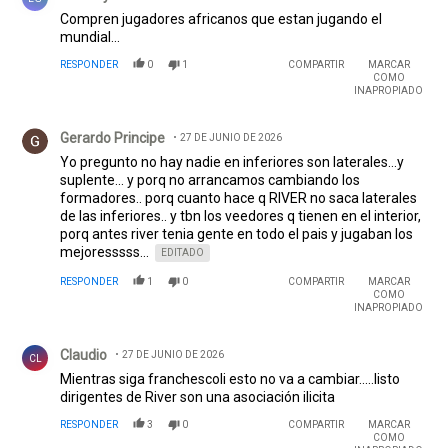
Compren jugadores africanos que estan jugando el
mundial...
RESPONDER
0
1
COMPARTIR
MARCAR
COMO
INAPROPIADO
Comentario de Gerardo Principe.
Gerardo Principe
27 DE JUNIO DE 2026
Yo pregunto no hay nadie en inferiores son laterales...y
suplente... y porq no arrancamos cambiando los
formadores.. porq cuanto hace q RIVER no saca laterales
de las inferiores.. y tbn los veedores q tienen en el interior,
porq antes river tenia gente en todo el pais y jugaban los
mejoresssss...
EDITADO
RESPONDER
1
0
COMPARTIR
MARCAR
COMO
INAPROPIADO
Comentario de Claudio .
Claudio
27 DE JUNIO DE 2026
CL
Mientras siga franchescoli esto no va a cambiar.....listo
dirigentes de River son una asociación ilicita
RESPONDER
3
0
COMPARTIR
MARCAR
COMO