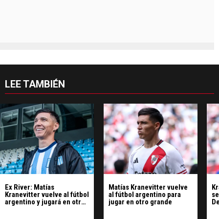
LEE TAMBIÉN
Ex River: Matías
Matías Kranevitter vuelve
Kr
Kranevitter vuelve al fútbol
al fútbol argentino para
se
argentino y jugará en otro
jugar en otro grande
De
grande
sa