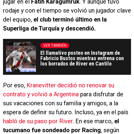
jugar en el
Fatih Karagümrük
. Y aunque tuvo
rodaje y con el tiempo se volvió un jugador clave
del equipo,
el club terminó último en la
Superliga de Turquía y descendió.
VER TAMBIÉN
El llamativo posteo en Instagram de
Fabricio Bustos mientras entrena con
los borrados de River en Cantilo
Por eso,
Kranevitter decidió no renovar su
contrato y volvió a Argentina
para disfrutar de
sus vacaciones con su familia y amigos, a la
espera de definir su futuro. Incluso, ya en el país
habló de su paso por River
. En ese marco,
el
tucumano fue sondeado por Racing
, según