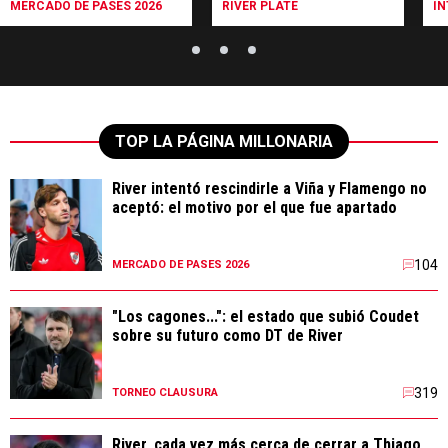
MERCADO DE PASES 2026
RIVER PLATE
I
TOP LA PÁGINA MILLONARIA
River intentó rescindirle a Viña y Flamengo no
aceptó: el motivo por el que fue apartado
104
MERCADO DE PASES 2026
"Los cagones...": el estado que subió Coudet
sobre su futuro como DT de River
319
TORNEO CLAUSURA
River, cada vez más cerca de cerrar a Thiago