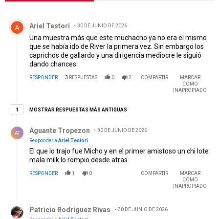
Todos los comentarios
Comentario de Ariel Testori.
Ariel Testori
30 DE JUNIO DE 2026
Una muestra más que este muchacho ya no era el mismo
que se había ido de River la primera vez. Sin embargo los
caprichos de gallardo y una dirigencia mediocre le siguió
dando chances.
RESPONDER
3
RESPUESTAS
0
2
COMPARTIR
MARCAR
COMO
INAPROPIADO
1 respuesta más antiguas
MOSTRAR RESPUESTAS MÁS ANTIGUAS
1
Respuesta de Aguante Tropezon.
Aguante Tropezon
30 DE JUNIO DE 2026
AT
Responder a
Ariel Testori
El que lo trajo fue Micho y en el primer amistoso un chi lote
mala milk lo rompio desde atras.
RESPONDER
1
0
COMPARTIR
MARCAR
COMO
INAPROPIADO
Respuesta de Patricio Rodriguez Rivas.
Patricio Rodriguez Rivas
30 DE JUNIO DE 2026