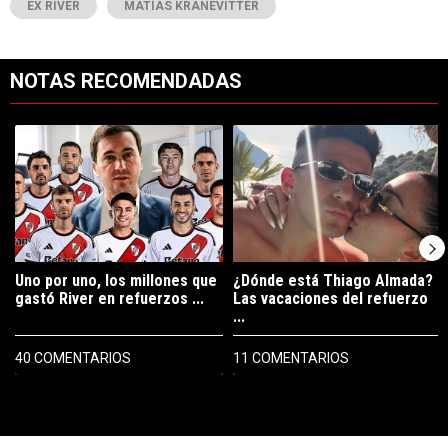
EX RIVER
MATÍAS KRANEVITTER
NOTAS RECOMENDADAS
Este listado muestra los artículos con más comentarios en los últimos 7
Un artículo de tendencia con el título "Uno por uno, los millones que
Un artículo de tendencia con el tí
Uno por uno, los millones que
¿Dónde está Thiago Almada?
gastó River en refuerzos ...
Las vacaciones del refuerzo
...
40 COMENTARIOS
11 COMENTARIOS
PUBLICIDAD