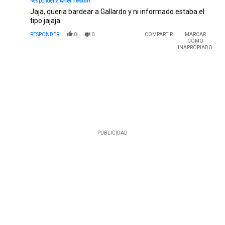
Responder a
Ariel Testori
Jaja, queria bardear a Gallardo y ni informado estaba el
tipo jajaja
RESPONDER
0
0
COMPARTIR
MARCAR
COMO
INAPROPIADO
PUBLICIDAD