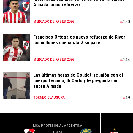
Almada como refuerzo
150
MERCADO DE PASES 2026
Francisco Ortega es nuevo refuerzo de River:
los millones que costará su pase
144
MERCADO DE PASES 2026
Las últimas horas de Coudet: reunión con el
cuerpo técnico, Di Carlo y le preguntaron
sobre Almada
49
TORNEO CLAUSURA
LIGA PROFESIONAL ARGENTINA
LIGA PR
FINAL