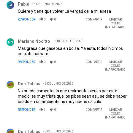
Pablo
8 DE JUNIO DE 2026
PA
Quiere y tiene que volver La verdad de la milanesa
RESPONDER
0
0
COMPARTIR
MARCAR
COMO
INAPROPIADO
Comentario de Mariano Nocitto.
Mariano Nocitto
8 DE JUNIO DE 2026
MN
Mas grasa que gaseosa en bolsa. Ya esta, todos hicimos
un trato barbaro
RESPONDER
0
0
COMPARTIR
MARCAR
COMO
INAPROPIADO
Comentario de Don Tobias.
Don Tobias
8 DE JUNIO DE 2026
No puedo comentar lo que realmente pienso por este
medio, es muy triste que los pibes sean asi,, se debe haber
criado en un ambiente no muy bueno calculo.
RESPONDER
1
0
COMPARTIR
MARCAR
COMO
INAPROPIADO
Comentario de Don Tobias.
Don Tobias
8 DE JUNIO DE 2026