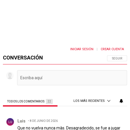
INICIAR SESIÓN
CREAR CUENTA
|
CONVERSACIÓN
SIGA ESTA 
SEGUIR
LOS MÁS RECIENTES
TODOS LOS COMENTARIOS
22
Todos los comentarios
Comentario de Luis.
Luis
8 DE JUNIO DE 2026
LU
Que no vuelva nunca màs. Desagradecido, se fue a jugar