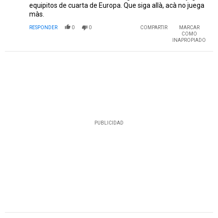
equipitos de cuarta de Europa. Que siga allà, acà no juega
màs.
RESPONDER
0
0
COMPARTIR
MARCAR
COMO
INAPROPIADO
PUBLICIDAD
Comentario de Pablo .