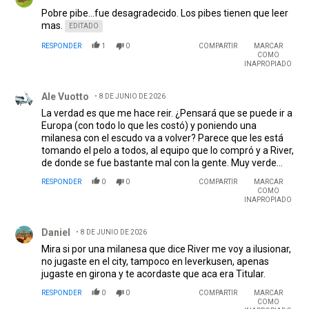
Pobre pibe...fue desagradecido. Los pibes tienen que leer
mas.
EDITADO
RESPONDER
1
0
COMPARTIR
MARCAR
COMO
INAPROPIADO
Comentario de Ale Vuotto.
Ale Vuotto
8 DE JUNIO DE 2026
La verdad es que me hace reir. ¿Pensará que se puede ir a
Europa (con todo lo que les costó) y poniendo una
milanesa con el escudo va a volver? Parece que les está
tomando el pelo a todos, al equipo que lo compró y a River,
de donde se fue bastante mal con la gente. Muy verde...
RESPONDER
0
0
COMPARTIR
MARCAR
COMO
INAPROPIADO
Comentario de Daniel.
Daniel
8 DE JUNIO DE 2026
Mira si por una milanesa que dice River me voy a ilusionar,
no jugaste en el city, tampoco en leverkusen, apenas
jugaste en girona y te acordaste que aca era Titular.
RESPONDER
0
0
COMPARTIR
MARCAR
COMO