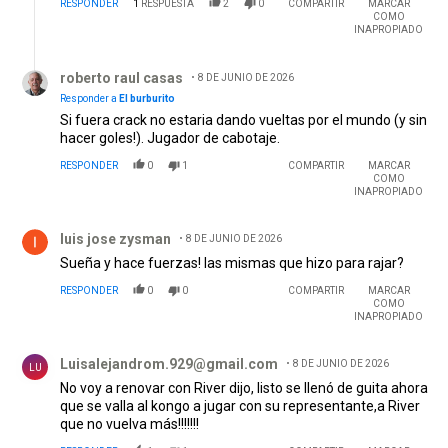
RESPONDER
1
RESPUESTA
2
0
COMPARTIR
MARCAR
COMO
INAPROPIADO
Respuesta de roberto raul casas.
roberto raul casas
8 DE JUNIO DE 2026
Responder a
El burburito
Si fuera crack no estaria dando vueltas por el mundo (y sin
hacer goles!). Jugador de cabotaje.
RESPONDER
0
1
COMPARTIR
MARCAR
COMO
INAPROPIADO
Comentario de luis jose zysman.
luis jose zysman
8 DE JUNIO DE 2026
Sueña y hace fuerzas! las mismas que hizo para rajar?
RESPONDER
0
0
COMPARTIR
MARCAR
COMO
INAPROPIADO
Comentario de Luisalejandrom.929@gmail.com .
Luisalejandrom.929@gmail.com
8 DE JUNIO DE 2026
LU
No voy a renovar con River dijo, listo se llenó de guita ahora
que se valla al kongo a jugar con su representante,a River
que no vuelva más!!!!!!!