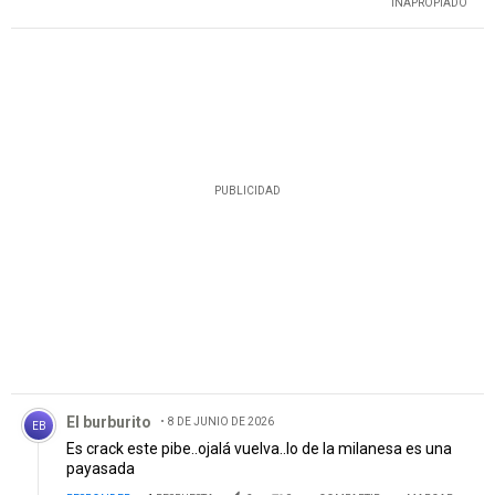
INAPROPIADO
PUBLICIDAD
Comentario de El burburito.
El burburito
8 DE JUNIO DE 2026
EB
Es crack este pibe..ojalá vuelva..lo de la milanesa es una
payasada