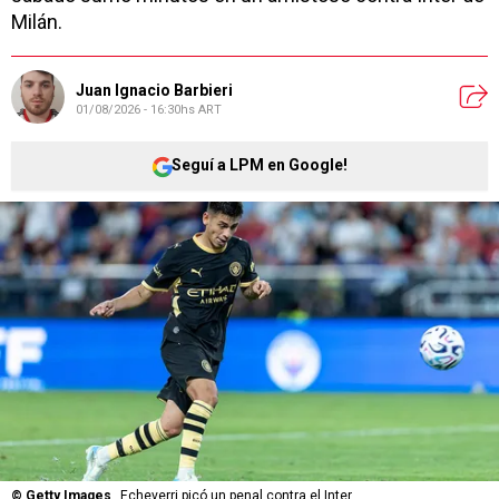
Milán.
Juan Ignacio Barbieri
01/08/2026 - 16:30hs ART
Seguí a LPM en Google!
©
Getty Images
Echeverri picó un penal contra el Inter.