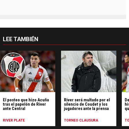
LEE TAMBIÉN
El posteo que hizo Acuña
River será multado por el
De
tras el papelón de River
silencio de Coudet y los
hi
ante Central
jugadores ante la prensa
qu
pe
Ce
RIVER PLATE
TORNEO CLAUSURA
T