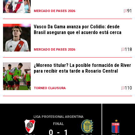
91
MERCADO DE PASES 2026
Vasco Da Gama avanza por Colidio: desde
Brasil aseguran que el acuerdo está cerca
118
MERCADO DE PASES 2026
¿Moreno titular? La posible formación de River
para recibir esta tarde a Rosario Central
110
TORNEO CLAUSURA
LIGA PROFESIONAL ARGENTINA
LIGA PR
FINAL
0
-
1