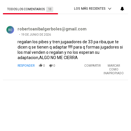
LOS MÁS RECIENTES
TODOS LOS COMENTARIOS
18
Todos los comentarios
Comentario de robertoanibalgerboles@gmail.com.
robertoanibalgerboles@gmail.com
RO
19 DE JUNIO DE 2026
regalan los pibes y tren jugaadores de 33 pa riba,que te
dicen q se tienen q adaptar !!!!! para q formas jugadores si
los mal venden o regalan y no los esperan su
adaptacion,ALGO NO ME CIERRA
RESPONDER
0
0
COMPARTIR
MARCAR
COMO
INAPROPIADO
PUBLICIDAD