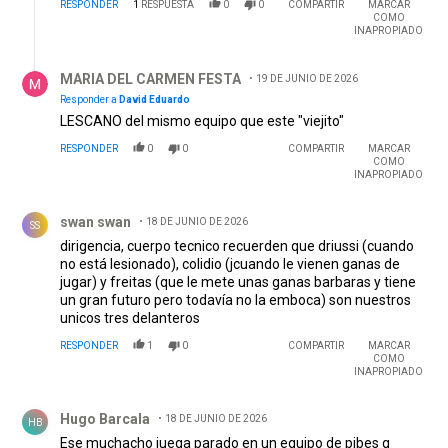
RESPONDER
1
RESPUESTA
0
0
COMPARTIR
MARCAR
por los Euros.
COMO
INAPROPIADO
Respuesta de MARIA DEL CARMEN FESTA.
MARIA DEL CARMEN FESTA
19 DE JUNIO DE 2026
Responder a
David Eduardo
LESCANO del mismo equipo que este "viejito"
RESPONDER
0
0
COMPARTIR
MARCAR
COMO
INAPROPIADO
Comentario de swan swan.
swan swan
18 DE JUNIO DE 2026
SS
dirigencia, cuerpo tecnico recuerden que driussi (cuando
no está lesionado), colidio (jcuando le vienen ganas de
jugar) y freitas (que le mete unas ganas barbaras y tiene
un gran futuro pero todavía no la emboca) son nuestros
unicos tres delanteros
RESPONDER
1
0
COMPARTIR
MARCAR
COMO
INAPROPIADO
Comentario de Hugo Barcala.
Hugo Barcala
18 DE JUNIO DE 2026
HB
Ese muchacho juega parado en un equipo de pibes q