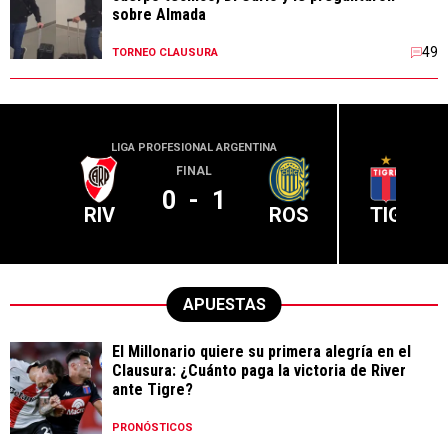
sobre Almada
49
TORNEO CLAUSURA
LIGA PROFESIONAL ARGENTINA
LIGA PR
FINAL
0
-
1
RIV
ROS
TIG
APUESTAS
El Millonario quiere su primera alegría en el
Clausura: ¿Cuánto paga la victoria de River
ante Tigre?
PRONÓSTICOS