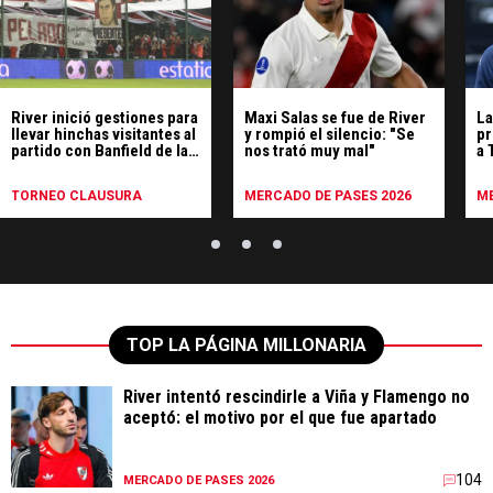
River inició gestiones para
Maxi Salas se fue de River
La
llevar hinchas visitantes al
y rompió el silencio: "Se
pr
partido con Banfield de la
nos trató muy mal"
a 
séptima fecha
de
TORNEO CLAUSURA
MERCADO DE PASES 2026
ME
TOP LA PÁGINA MILLONARIA
River intentó rescindirle a Viña y Flamengo no
aceptó: el motivo por el que fue apartado
104
MERCADO DE PASES 2026