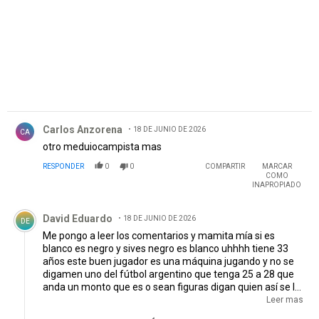
Comentario de Carlos Anzorena.
Carlos Anzorena
18 DE JUNIO DE 2026
CA
otro meduiocampista mas
RESPONDER
0
0
COMPARTIR
MARCAR
COMO
INAPROPIADO
Comentario de David Eduardo .
David Eduardo
18 DE JUNIO DE 2026
DE
Me pongo a leer los comentarios y mamita mía si es
blanco es negro y sives negro es blanco uhhhh tiene 33
años este buen jugador es una máquina jugando y no se
digamen uno del fútbol argentino que tenga 25 a 28 que
anda un monto que es o sean figuras digan quien así se lo
compran y si hay uno Uds creen que el lo venderá para
Leer mas
reforzar un equipo argentino pudiéndolo vender a fuera