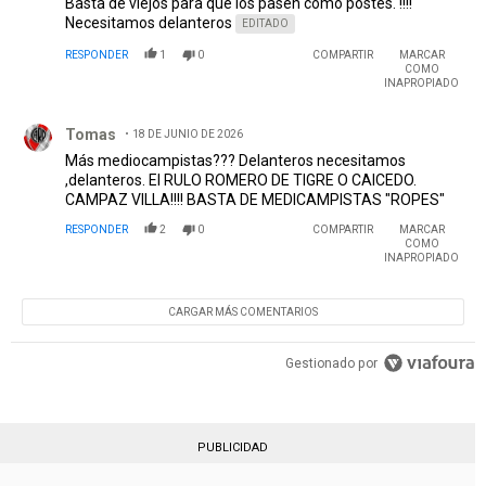
Basta de viejos para que los pasen como postes. !!!!
Necesitamos delanteros
EDITADO
RESPONDER
1
0
COMPARTIR
MARCAR
COMO
INAPROPIADO
Comentario de Tomas.
Tomas
18 DE JUNIO DE 2026
Más mediocampistas??? Delanteros necesitamos
,delanteros. El RULO ROMERO DE TIGRE O CAICEDO.
CAMPAZ VILLA!!!! BASTA DE MEDICAMPISTAS "ROPES"
RESPONDER
2
0
COMPARTIR
MARCAR
COMO
INAPROPIADO
CARGAR MÁS COMENTARIOS
Gestionado por
PUBLICIDAD