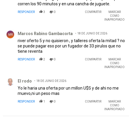
corren los 90 minutos y en una cancha de juguete.
RESPONDER
3
0
COMPARTIR
MARCAR
COMO
INAPROPIADO
Comentario de Marcos Rabino Gambacorta.
Marcos Rabino Gambacorta
18 DE JUNIO DE 2026
MR
river oferto 5 y no quisieron , y talleres oferta la mitad ? no
se puede pagar eso por un fugador de 33 pirulos que no
tiene reventa
RESPONDER
2
0
COMPARTIR
MARCAR
COMO
INAPROPIADO
Comentario de El rodo.
El rodo
18 DE JUNIO DE 2026
Yo le haria una oferta por un millon U$S y de ahi no me
muevo,ni un peso mas
RESPONDER
1
0
COMPARTIR
MARCAR
COMO
INAPROPIADO