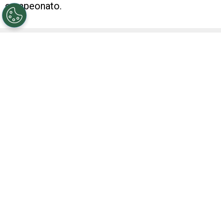
campeonato.
VER TAMBIÉN
Mal recuerdo y polémico antecedente:
Andrés Gariano dirigirá River vs. Tigre