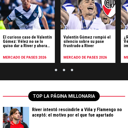
El curioso caso de Valentín
Valentín Gómez rompió el
¿R
Gómez: Vélez no se lo
silencio sobre su pase
Vé
quiso dar a River y ahora
frustrado a River
im
se va a bajo costo
G
MERCADO DE PASES 2026
MERCADO DE PASES 2026
ME
TOP LA PÁGINA MILLONARIA
River intentó rescindirle a Viña y Flamengo no
aceptó: el motivo por el que fue apartado