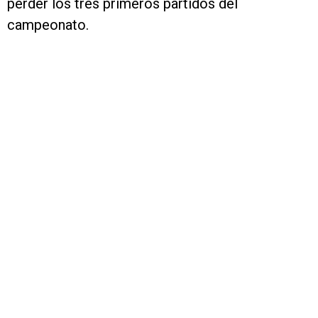
perder los tres primeros partidos del
campeonato.
VER TAMBIÉN
Mal recuerdo y polémico antecedente: