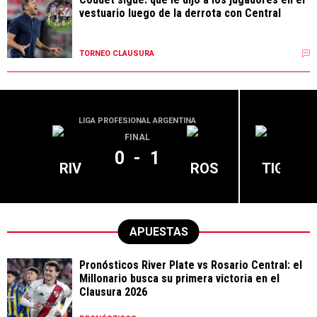
vestuario luego de la derrota con Central
TORNEO CLAUSURA
LIGA PROFESIONAL ARGENTINA
LIGA PR
FINAL
0
-
1
RIV
ROS
TIG
APUESTAS
Pronósticos River Plate vs Rosario Central: el
Millonario busca su primera victoria en el
Clausura 2026