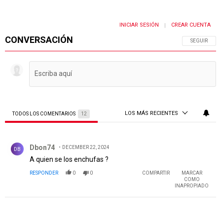
INICIAR SESIÓN
CREAR CUENTA
|
CONVERSACIÓN
SIGA ESTA 
SEGUIR
LOS MÁS RECIENTES
TODOS LOS COMENTARIOS
12
Todos los comentarios
Comentario de Dbon74.
Dbon74
DECEMBER 22, 2024
DB
A quien se los enchufas ?
RESPONDER
0
0
COMPARTIR
MARCAR
COMO
INAPROPIADO