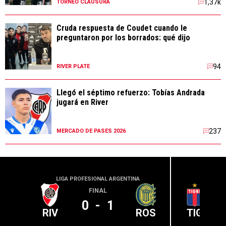
1,37k
TORNEO CLAUSURA
Cruda respuesta de Coudet cuando le
preguntaron por los borrados: qué dijo
94
RIVER PLATE
Llegó el séptimo refuerzo: Tobías Andrada
jugará en River
237
MERCADO DE PASES 2026
LIGA PROFESIONAL ARGENTINA
LIGA PR
FINAL
0
-
1
RIV
ROS
TIG