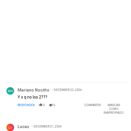
PUBLICIDAD
Comentario de Mariano Nocitto.
Mariano Nocitto
DECEMBER 22, 2024
MN
Y x q no los 2???
RESPONDER
0
0
COMPARTIR
MARCAR
COMO
INAPROPIADO
Comentario de Lucas.
Lucas
DECEMBER 21, 2024
LU