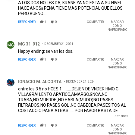
A LOS DOS NO LES DA, KRANE YA NO ESTA A SU NIVEL
HACE AÑOS¡¡ PEÑA TIENE MAS POTENCIAL QUE ELLOS,
PERO BUENO........
RESPONDER
1
0
COMPARTIR
MARCAR
COMO
INAPROPIADO
Comentario de MG 31-912.
MG 31-912
DECEMBER 21, 2024
Happy ending: se van los dos.
RESPONDER
1
0
COMPARTIR
MARCAR
COMO
INAPROPIADO
Comentario de IGNACIO M. ALCORTA.
IGNACIO M. ALCORTA
DECEMBER 21, 2024
entre los 3 5 no HCES 1 ..........DEJEN DE VNDER HMO C
VILLAGRA! LENTO APATICO,AMARGO,GNCA,NO
TRABA,NO MUERDE ,NO HABLA(MUDO)NO PASES
FILTRADOS,NO PASES GOL ,NO CABECEA,PASESITOS AL
COSTADO O PARA ATRAS.......POR FAVOR BASTA DE
JGADORES Q NO METEN,NO SIENTEN LA CAMISETA Y
Leer mas
SOLO GENERAN Q ENTREMOS CON MENOS JUGADORES
RESPONDER
1
0
COMPARTIR
MARCAR
A UN FUTBOL DE HOY Q SIN INTENSIDAD FRACASAS.......Y
COMO
ESO SE VIO C ESTOS 3 PQTES.......BASTA DE JGDRS
INAPROPIADO