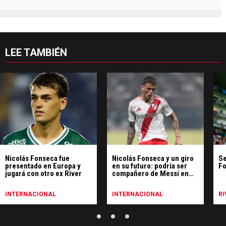
LEE TAMBIÉN
Nicolás Fonseca fue
Nicolás Fonseca y un giro
Se
presentado en Europa y
en su futuro: podría ser
Fo
jugará con otro ex River
compañero de Messi en
Inter Miami
INTERNACIONAL
INTERNACIONAL
RI