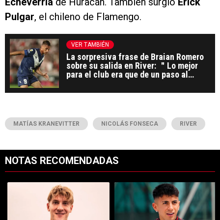
Echeverría
de Huracán. También surgió
Erick
Pulgar
, el chileno de Flamengo.
VER TAMBIÉN
La sorpresiva frase de Braian Romero
sobre su salida en River: ＂Lo mejor
para el club era que de un paso al
costado＂
MATÍAS KRANEVITTER
NICOLÁS FONSECA
RIVER
NOTAS RECOMENDADAS
Este listado muestra los artículos con más comentarios en los últimos 7
Un artículo de tendencia con el título "Es oficial: Facundo Colidio 
Un artículo de tendencia con el t