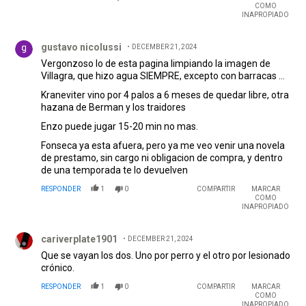
COMO
INAPROPIADO
Comentario de gustavo nicolussi.
gustavo nicolussi
DECEMBER 21, 2024
Vergonzoso lo de esta pagina limpiando la imagen de
Villagra, que hizo agua SIEMPRE, excepto con barracas ...
Kraneviter vino por 4 palos a 6 meses de quedar libre, otra
hazana de Berman y los traidores
Enzo puede jugar 15-20 min no mas.
Fonseca ya esta afuera, pero ya me veo venir una novela
de prestamo, sin cargo ni obligacion de compra, y dentro
de una temporada te lo devuelven
RESPONDER
1
0
COMPARTIR
MARCAR
COMO
INAPROPIADO
Comentario de cariverplate1901.
cariverplate1901
DECEMBER 21, 2024
Que se vayan los dos. Uno por perro y el otro por lesionado
crónico.
RESPONDER
1
0
COMPARTIR
MARCAR
COMO
INAPROPIADO