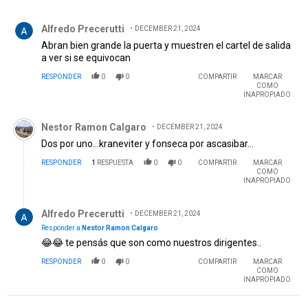
FLPAS........
Comentario de Alfredo Precerutti.
Alfredo Precerutti
DECEMBER 21, 2024
Abran bien grande la puerta y muestren el cartel de salida
a ver si se equivocan
RESPONDER
0
0
COMPARTIR
MARCAR
COMO
INAPROPIADO
Comentario de Nestor Ramon Calgaro.
Nestor Ramon Calgaro
DECEMBER 21, 2024
Dos por uno...kraneviter y fonseca por ascasibar...
RESPONDER
1
RESPUESTA
0
0
COMPARTIR
MARCAR
COMO
INAPROPIADO
Respuesta de Alfredo Precerutti.
Alfredo Precerutti
DECEMBER 21, 2024
Responder a
Nestor Ramon Calgaro
😂😂 te pensás que son como nuestros dirigentes..
RESPONDER
0
0
COMPARTIR
MARCAR
COMO
INAPROPIADO